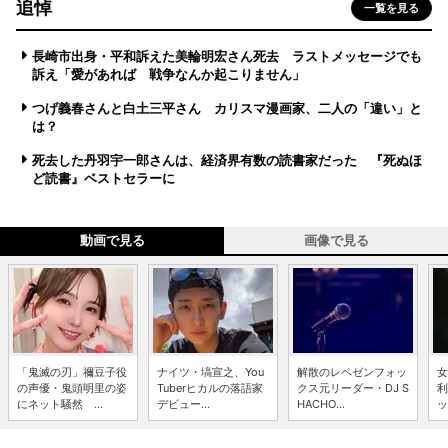
追悼
一覧を見る
長崎市出身・平和訴えた美輪明宏さん死去 ラストメッセージでも
訴え「愛があれば 戦争なんか起こりません」
つげ義春さんと白土三平さん カリスマ漫画家、二人の「違い」と
は？
死去した丹羽宇一郎さんは、経済界有数の読書家だった 『死ぬほ
ど読書』ベストセラーに
動画で見る
画像で見る
「鬼滅の刃」禰豆子役
ナイツ・塙宣之、You
解散のレペゼンフォッ
女
の声優・鬼頭明里の姿
Tuberヒカルの落語家
クス元リーダー・DJ S
利
にネット騒然 ...
デビュー...
HACHO...
ッ