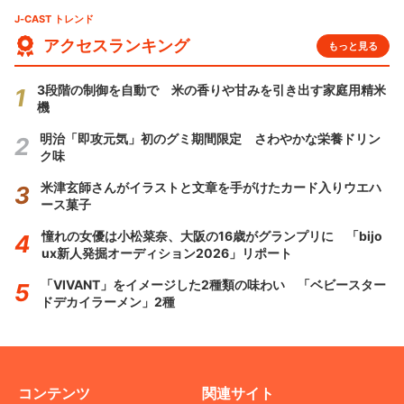
J-CAST トレンド
アクセスランキング
もっと見る
3段階の制御を自動で 米の香りや甘みを引き出す家庭用精米
機
明治「即攻元気」初のグミ期間限定 さわやかな栄養ドリン
ク味
米津玄師さんがイラストと文章を手がけたカード入りウエハ
ース菓子
憧れの女優は小松菜奈、大阪の16歳がグランプリに 「bijo
ux新人発掘オーディション2026」リポート
「VIVANT」をイメージした2種類の味わい 「ベビースター
ドデカイラーメン」2種
コンテンツ
関連サイト