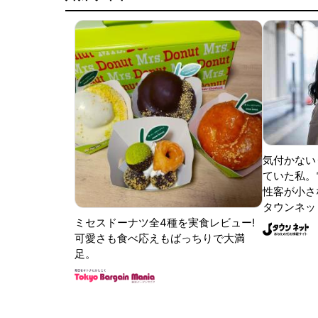
気付かない
ていた私。
性客が小さな
タウンネッ
ミセスドーナツ全4種を実食レビュー!
可愛さも食べ応えもばっちりで大満
足。