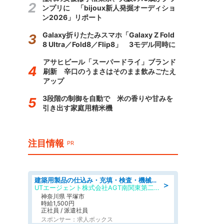
ンプリに 「bijoux新人発掘オーディショ
ン2026」リポート
Galaxy折りたたみスマホ「Galaxy Z Fold
8 Ultra／Fold8／Flip8」 3モデル同時に
アサヒビール「スーパードライ」ブランド
刷新 辛口のうまさはそのまま飲みごたえ
アップ
3段階の制御を自動で 米の香りや甘みを
引き出す家庭用精米機
注目情報
PR
建築用製品の仕込み・充填・検査・機械操作/寮完備/日払い/工場・製造
＞
UTエージェント株式会社AGT南関東第二CU
神奈川県 平塚市
時給1,500円
正社員 / 派遣社員
スポンサー：求人ボックス