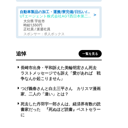
自動車製品の加工・運搬/寮完備/日払い/工場・製造
＞
UTエージェント株式会社AGT西日本第二CU
大分県 宇佐市
時給1,550円
正社員 / 派遣社員
スポンサー：求人ボックス
追悼
一覧を見る
長崎市出身・平和訴えた美輪明宏さん死去
ラストメッセージでも訴え「愛があれば 戦
争なんか起こりません」
つげ義春さんと白土三平さん カリスマ漫画
家、二人の「違い」とは？
死去した丹羽宇一郎さんは、経済界有数の読
書家だった 『死ぬほど読書』ベストセラー
に