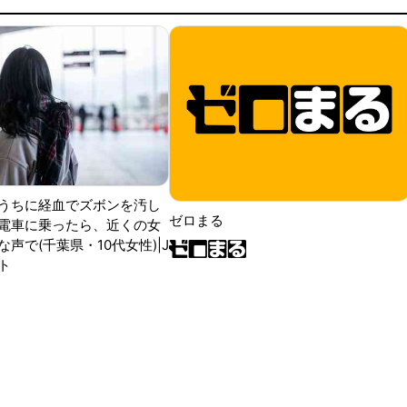
うちに経血でズボンを汚し
ゼロまる
電車に乗ったら、近くの女
声で(千葉県・10代女性)|J
ト