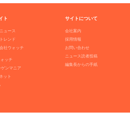
イト
サイトについて
Tニュース
会社案内
Tトレンド
採用情報
ST会社ウォッチ
お問い合わせ
ニュース読者投稿
ウォッチ
編集長からの手紙
ーゲンマニア
ネット
る