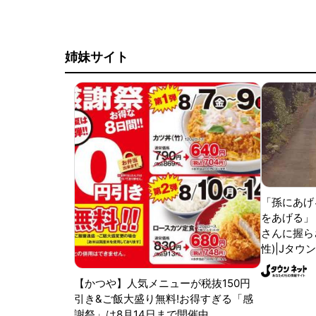
姉妹サイト
「孫にあげ
をあげる」
さんに握ら
性)|Jタウ
【かつや】人気メニューが税抜150円
引き&ご飯大盛り無料!お得すぎる「感
謝祭」は8月14日まで開催中。