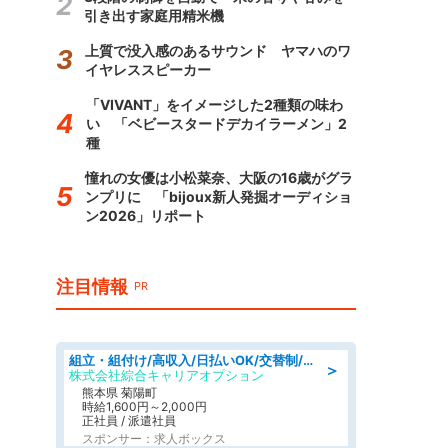
引き出す家庭用精米機
上質で没入感のあるサウンド ヤマハのワ
イヤレススピーカー
「VIVANT」をイメージした2種類の味わ
い 「ベビースタードデカイラーメン」2
種
憧れの女優は小松菜奈、大阪の16歳がグラ
ンプリに 「bijoux新人発掘オーディショ
ン2026」リポート
注目情報
PR
組立・組付け/高収入/日払いOK/交替制/20・30・40代活躍中/製造 工場
＞
株式会社綜合キャリアオプション
熊本県 菊陽町
時給1,600円～2,000円
正社員 / 派遣社員
スポンサー：求人ボックス