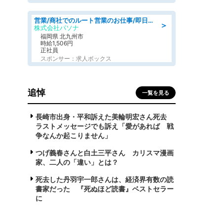
営業/商社でのルート営業のお仕事/即日勤務可/車通勤可/営業
＞
株式会社パソナ
福岡県 北九州市
時給1,506円
正社員
スポンサー：求人ボックス
追悼
一覧を見る
長崎市出身・平和訴えた美輪明宏さん死去
ラストメッセージでも訴え「愛があれば 戦
争なんか起こりません」
つげ義春さんと白土三平さん カリスマ漫画
家、二人の「違い」とは？
死去した丹羽宇一郎さんは、経済界有数の読
書家だった 『死ぬほど読書』ベストセラー
に