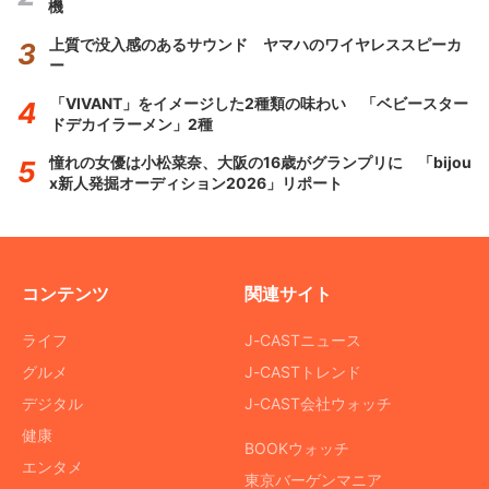
機
上質で没入感のあるサウンド ヤマハのワイヤレススピーカ
ー
「VIVANT」をイメージした2種類の味わい 「ベビースター
ドデカイラーメン」2種
憧れの女優は小松菜奈、大阪の16歳がグランプリに 「bijou
x新人発掘オーディション2026」リポート
コンテンツ
関連サイト
ライフ
J-CASTニュース
グルメ
J-CASTトレンド
デジタル
J-CAST会社ウォッチ
健康
BOOKウォッチ
エンタメ
東京バーゲンマニア