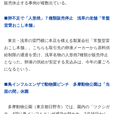
販売休止する事例が複数出ている。
■卵不足で「人形焼」７種類販売停止 浅草の老舗「常盤
堂雷おこし本舗」
東京・浅草の雷門横に本店を構える製菓会社「常盤堂雷
おこし本舗」。こちらも取引先の卵液メーカーから原料供
給制限の通達を受け、浅草名物の人形焼7種類が販売停止
となった。卵液の供給が安定する見込みは、今年の夏ごろ
になるという。
■鳥インフルエンザで動物園ピンチ 多摩動物公園は「当
面の間」休園
多摩動物公園（東京都日野市）では、園内の「ツクシガ
モ」4羽に鳥インフルエンザ感染が疑われ、2月16日から