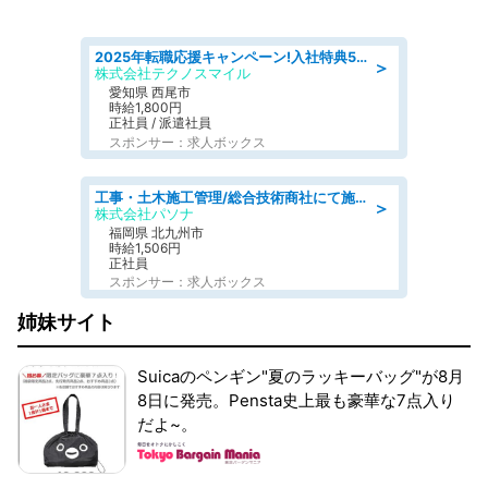
2025年転職応援キャンペーン!入社特典58万円/デンソーで働こう!自動車工場で小型部品の検査業務 denso aichi
＞
株式会社テクノスマイル
愛知県 西尾市
時給1,800円
正社員 / 派遣社員
スポンサー：求人ボックス
工事・土木施工管理/総合技術商社にて施工管理のお仕事/即日勤務可/車通勤可/工事・土木施工管理/生産・品質管理
＞
株式会社パソナ
福岡県 北九州市
時給1,506円
正社員
スポンサー：求人ボックス
姉妹サイト
Suicaのペンギン"夏のラッキーバッグ"が8月
8日に発売。Pensta史上最も豪華な7点入り
だよ~。