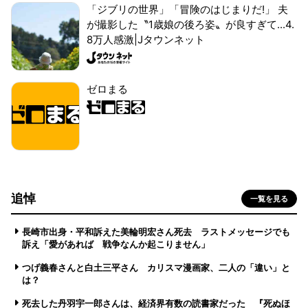
「ジブリの世界」「冒険のはじまりだ!」 夫
が撮影した〝1歳娘の後ろ姿〟が良すぎて...4.
8万人感激|Jタウンネット
ゼロまる
追悼
一覧を見る
長崎市出身・平和訴えた美輪明宏さん死去 ラストメッセージでも
訴え「愛があれば 戦争なんか起こりません」
つげ義春さんと白土三平さん カリスマ漫画家、二人の「違い」と
は？
死去した丹羽宇一郎さんは、経済界有数の読書家だった 『死ぬほ