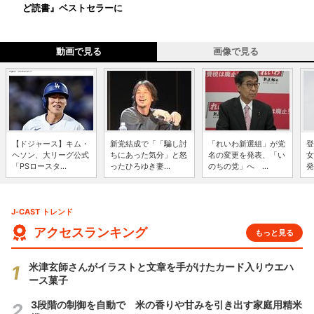
ど読書』ベストセラーに
動画で見る
画像で見る
【ドジャース】キム・
新党結成で「「騙し討
「れいわ新選組」が党
登
ヘソン、大リーグ公式
ちにあった気分」と怒
名の変更を発表、「い
女
「PSロースタ...
ったひろゆき妻...
のちの党」へ ...
発
J-CAST トレンド
アクセスランキング
もっと見る
米津玄師さんがイラストと文章を手がけたカード入りウエハ
ース菓子
3段階の制御を自動で 米の香りや甘みを引き出す家庭用精米