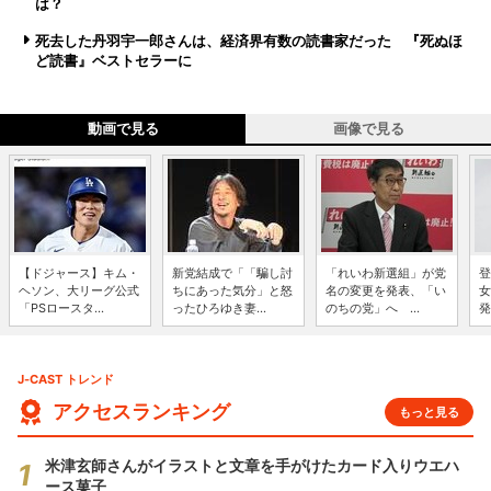
は？
死去した丹羽宇一郎さんは、経済界有数の読書家だった 『死ぬほ
ど読書』ベストセラーに
動画で見る
画像で見る
【ドジャース】キム・
新党結成で「「騙し討
「れいわ新選組」が党
登
ヘソン、大リーグ公式
ちにあった気分」と怒
名の変更を発表、「い
女
「PSロースタ...
ったひろゆき妻...
のちの党」へ ...
発
J-CAST トレンド
アクセスランキング
もっと見る
米津玄師さんがイラストと文章を手がけたカード入りウエハ
ース菓子