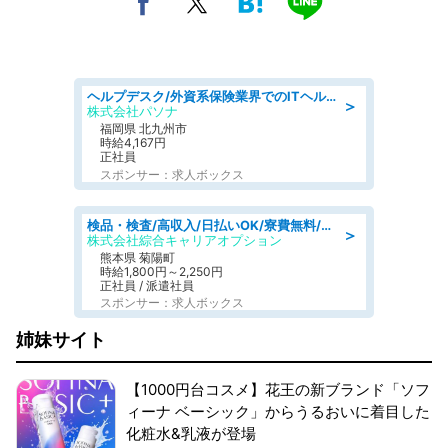
ヘルプデスク/外資系保険業界でのITヘルプデスク業務/駅近/即日勤務可/ヘルプデスク
＞
株式会社パソナ
福岡県 北九州市
時給4,167円
正社員
スポンサー：求人ボックス
検品・検査/高収入/日払いOK/寮費無料/日勤/20・30・40代活躍中
＞
株式会社綜合キャリアオプション
熊本県 菊陽町
時給1,800円～2,250円
正社員 / 派遣社員
スポンサー：求人ボックス
姉妹サイト
【1000円台コスメ】花王の新ブランド「ソフ
ィーナ ベーシック」からうるおいに着目した
化粧水&乳液が登場