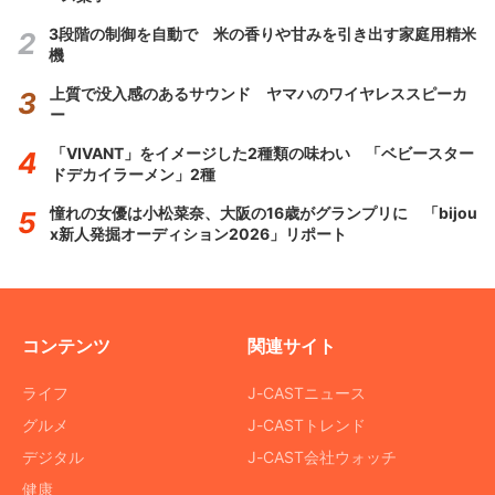
3段階の制御を自動で 米の香りや甘みを引き出す家庭用精米
機
上質で没入感のあるサウンド ヤマハのワイヤレススピーカ
ー
「VIVANT」をイメージした2種類の味わい 「ベビースター
ドデカイラーメン」2種
憧れの女優は小松菜奈、大阪の16歳がグランプリに 「bijou
x新人発掘オーディション2026」リポート
コンテンツ
関連サイト
ライフ
J-CASTニュース
グルメ
J-CASTトレンド
デジタル
J-CAST会社ウォッチ
健康