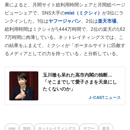
果によると、月間サイト総利用時間シェアと月間総ページ
ビューシェアで、SNS大手の
mixi（ミクシィ）
が3位にラ
ンクインした。1位は
ヤフージャパン
、2位は
楽天市場
。
総利用時間はミクシィが1,444万時間で、2位の楽天の1,62
7万時間に肉薄している。ネットレイティングスでは、こ
の結果をふまえて、ミクシィが「ポータルサイトに匹敵す
るメディアとしての力を持っている」と分析している。
玉川徹も呆れた高市内閣の独断...
「そこまでして愛子さまを天皇にし
たくないのか」
J-CASTニュース
mixi
SNS
ネットレイティングス
ヤフー
楽天