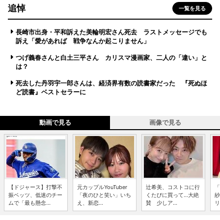
追悼
一覧を見る
長崎市出身・平和訴えた美輪明宏さん死去 ラストメッセージでも
訴え「愛があれば 戦争なんか起こりません」
つげ義春さんと白土三平さん カリスマ漫画家、二人の「違い」と
は？
死去した丹羽宇一郎さんは、経済界有数の読書家だった 『死ぬほ
ど読書』ベストセラーに
動画で見る
画像で見る
【ドジャース】打撃不
元カップルYouTuber
辻希美、コストコに行
「
振ベッツ、低迷のチー
「夜のひと笑い」いち
くたびに買って...大絶
紗
ムで「最も懸念...
え、新恋...
賛 少しア...
リ