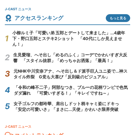
J-CAST ニュース
アクセスランキング
もっと見る
小柳ルミ子「可愛い弟 五郎とデートして来ました」...4歳年
下・野口五郎とステキ2ショット 「40代にしか見えませ
ん！」
生見愛瑠、へそ出し「めるのふく」コーデでかわいすぎ大反
響 「スタイル抜群」「めっちゃお洒落」「最高！」
元NHK中川安奈アナ、へそ出し＆ド派手巨人ユニ姿で...神ス
タイル炸裂 G党も大喜び「反則級のビジュアル」
「令和の峰不二子」阿部なつき、ブルーの花柄ワンピで色気
ダダ漏れ 「可愛いすぎる！」「キレイですね～」
女子ゴルフの都玲華、肩出しドット柄キャミ姿にドキっ
「安定の可愛いさ」「まさに...天使」かわいさ限界突破
J-CAST ニュース