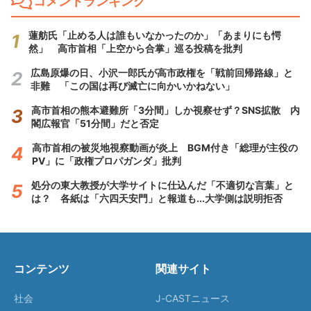
コメントランキング
蓮舫氏「止める人は誰もいなかったのか」「あまりにも愕
然」 高市首相「上空から合掌」巡る投稿を批判
広島原爆の日、小沢一郎氏が高市政権を「戦前回帰路線」と
非難 「この国は再び滅亡に向かいかねない」
高市首相の熊本避難所「3分間」しか視察せず？SNS拡散 内
閣広報官「51分間」だと否定
高市首相の被災地視察動画が炎上 BGM付き「総理が主役の
PV」に「政権プロパガンダ」批判
処分の東大教授が大学サイトに仕込んだ「不適切な言葉」と
は？ 各紙は「六四天安門」と報道も...大学側は説明拒否
コンテンツ
関連サイト
社会
J-CASTニュース