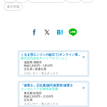
楽天市場
くるま用エンジンの組立て/オンライン登録
＞
株式会社綜合キャリアオプション
滋賀県 湖南市
時給1,450円～1,813円
正社員 / 派遣社員
スポンサー：求人ボックス
「保育士」正社員/認可保育所/保育士
＞
エンゼルベア石神井保育園
東京都 杉並区
時給1,300円～2,100円
正社員
スポンサー：求人ボックス