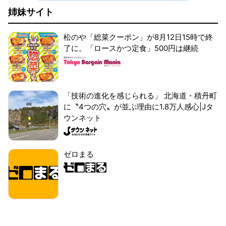
姉妹サイト
松のや「総菜クーポン」が8月12日15時で終
了に。「ロースかつ定食」500円は継続
「技術の進化を感じられる」 北海道・積丹町
に〝4つの穴〟が並ぶ理由に1.8万人感心|Jタ
ウンネット
ゼロまる