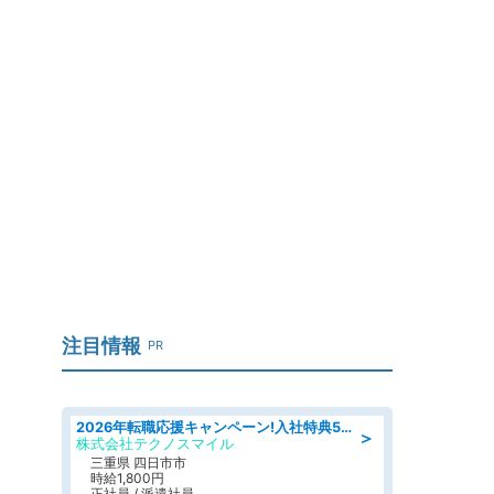
注目情報
PR
2026年転職応援キャンペーン!入社特典58万円/デンソーで働こう!自動車工場で小型部品の検査業務 denso aichi
＞
株式会社テクノスマイル
三重県 四日市市
時給1,800円
正社員 / 派遣社員