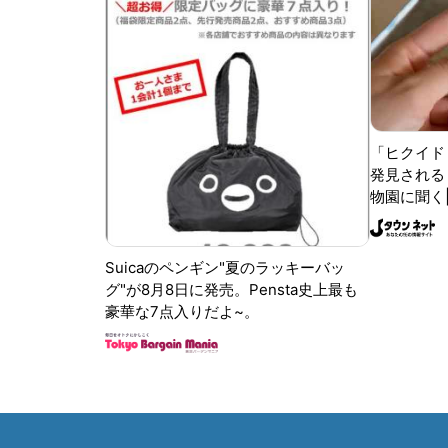
「ヒクイド
発見される 
物園に聞く
Suicaのペンギン"夏のラッキーバッ
グ"が8月8日に発売。Pensta史上最も
豪華な7点入りだよ~。