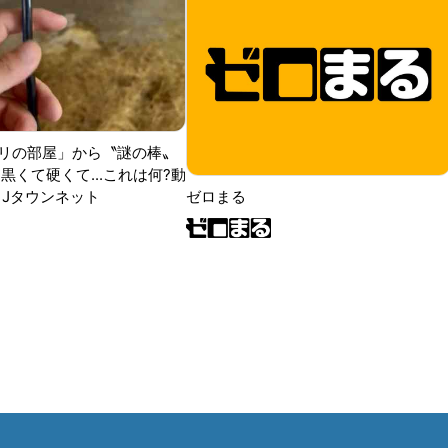
リの部屋」から〝謎の棒〟
黒くて硬くて...これは何?動
|Jタウンネット
ゼロまる