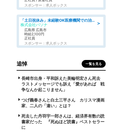
スポンサー：求人ボックス
「土日祝休み」未経験OK医療機関での治験コーディネーターのお仕事
＞
株式会社パソナ
広島県 広島市
時給2,100円
正社員
スポンサー：求人ボックス
追悼
一覧を見る
長崎市出身・平和訴えた美輪明宏さん死去
ラストメッセージでも訴え「愛があれば 戦
争なんか起こりません」
つげ義春さんと白土三平さん カリスマ漫画
家、二人の「違い」とは？
死去した丹羽宇一郎さんは、経済界有数の読
書家だった 『死ぬほど読書』ベストセラー
に