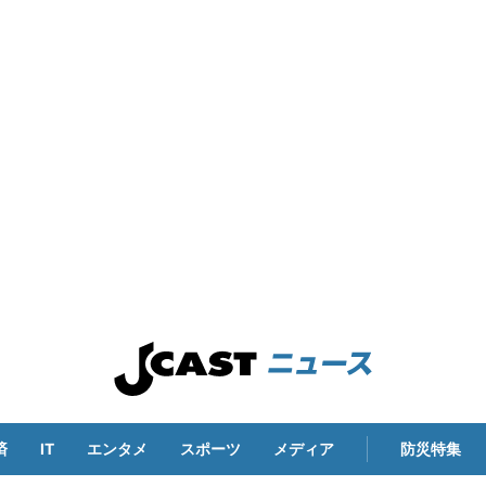
済
IT
エンタメ
スポーツ
メディア
防災特集