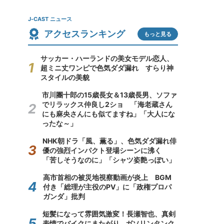
J-CAST ニュース
アクセスランキング
もっと見る
サッカー・ハーランドの美女モデル恋人、
超ミニ丈ワンピで色気ダダ漏れ すらり神
スタイルの美貌
市川團十郎の15歳長女＆13歳長男、ソファ
でリラックス仲良し2ショ 「海老蔵さん
にも麻央さんにも似てますね」「大人にな
ったな～」
NHK朝ドラ「風、薫る」、色気ダダ漏れ俳
優の強烈インパクト登場シーンに沸く
「苦しそうなのに」「シャツ姿艶っぽい」
高市首相の被災地視察動画が炎上 BGM
付き「総理が主役のPV」に「政権プロパ
ガンダ」批判
短髪になって雰囲気激変！長瀬智也、真剣
表情でバイクにまたがり...ガソリンタンク