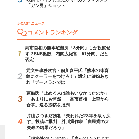
「ガン見」ショット
J-CAST ニュース
コメントランキング
高市首相の熊本避難所「3分間」しか視察せ
ず？SNS拡散 内閣広報官「51分間」だと
否定
元文科事務次官・前川喜平氏「熊本の体育
館にクーラーをつけろ！」訴えにSNSあき
れ「ブーメランでは」
蓮舫氏「止める人は誰もいなかったのか」
「あまりにも愕然」 高市首相「上空から
合掌」巡る投稿を批判
片山さつき財務相「失われた28年を取り戻
す」投稿に批判 芥川賞作家「自民党の大
失政の結果だろう」
「想定外でいいのか」「戻っていいとアナ