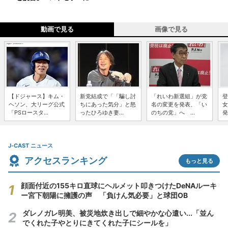
動画で見る
画像で見る
【ドジャース】キム・
新党結成で「「騙し討
「れいわ新選組」が党
登
ヘソン、大リーグ公式
ちにあった気分」と怒
名の変更を発表、「い
女
「PSロースタ...
ったひろゆき妻...
のちの党」へ ...
発
J-CAST ニュース
アクセスランキング
もっと見る
顔面付近の155キロ直球にヘルメット叩きつけたDeNAルーキ
ー宮下朝陽に擁護の声 「負けん気必要」と球団OB
ダレノガレ明美、被災地炊き出しで細やかな心遣い...「並ん
でくれた子やとりにきてくれた子にシールを」