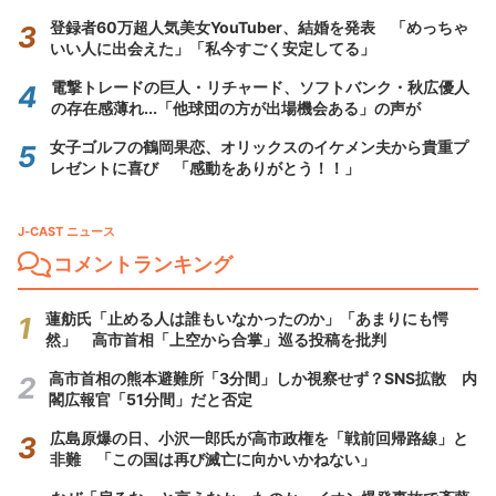
登録者60万超人気美女YouTuber、結婚を発表 「めっちゃ
いい人に出会えた」「私今すごく安定してる」
電撃トレードの巨人・リチャード、ソフトバンク・秋広優人
の存在感薄れ...「他球団の方が出場機会ある」の声が
女子ゴルフの鶴岡果恋、オリックスのイケメン夫から貴重プ
レゼントに喜び 「感動をありがとう！！」
J-CAST ニュース
コメントランキング
蓮舫氏「止める人は誰もいなかったのか」「あまりにも愕
然」 高市首相「上空から合掌」巡る投稿を批判
高市首相の熊本避難所「3分間」しか視察せず？SNS拡散 内
閣広報官「51分間」だと否定
広島原爆の日、小沢一郎氏が高市政権を「戦前回帰路線」と
非難 「この国は再び滅亡に向かいかねない」