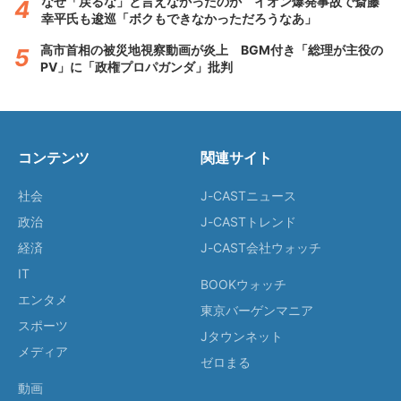
なぜ「戻るな」と言えなかったのか イオン爆発事故で斎藤
幸平氏も逡巡「ボクもできなかっただろうなあ」
高市首相の被災地視察動画が炎上 BGM付き「総理が主役の
PV」に「政権プロパガンダ」批判
コンテンツ
関連サイト
社会
J-CASTニュース
政治
J-CASTトレンド
経済
J-CAST会社ウォッチ
IT
BOOKウォッチ
エンタメ
東京バーゲンマニア
スポーツ
Jタウンネット
メディア
ゼロまる
動画