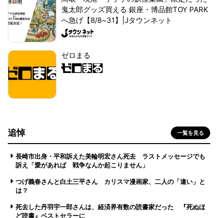
鬼太郎グッズ買える 銀座・博品館TOY PARK
へ急げ【8/8~31】|Jタウンネット
ゼロまる
追悼
一覧を見る
長崎市出身・平和訴えた美輪明宏さん死去 ラストメッセージでも
訴え「愛があれば 戦争なんか起こりません」
つげ義春さんと白土三平さん カリスマ漫画家、二人の「違い」と
は？
死去した丹羽宇一郎さんは、経済界有数の読書家だった 『死ぬほ
ど読書』ベストセラーに