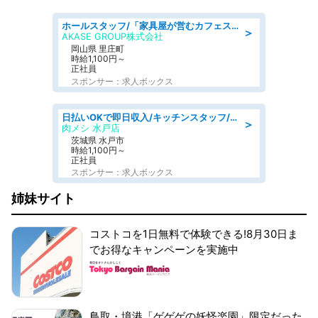
ホールスタッフ/「家具屋が営むカフェスタッフ!」週2日～OK
＞
AKASE GROUP株式会社
岡山県 里庄町
時給1,100円～
正社員
スポンサー：求人ボックス
日払いOKで即日収入/キッチンスタッフ/「原付免許必須」デ
＞
肉メシ 水戸店
茨城県 水戸市
時給1,100円～
正社員
スポンサー：求人ボックス
姉妹サイト
コストコを1日無料で体験できる!8月30日ま
でお得なキャンペーンを実施中
鳥取・境港「ゲゲゲの妖怪楽園」限定だった