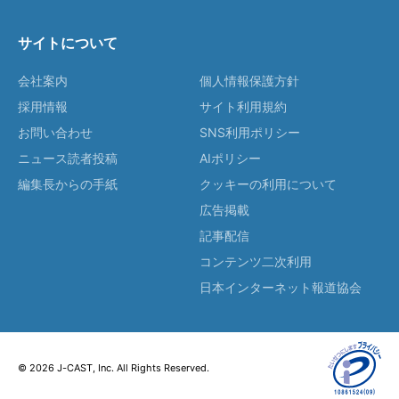
サイトについて
会社案内
個人情報保護方針
採用情報
サイト利用規約
お問い合わせ
SNS利用ポリシー
ニュース読者投稿
AIポリシー
編集長からの手紙
クッキーの利用について
広告掲載
記事配信
コンテンツ二次利用
日本インターネット報道協会
© 2026 J-CAST, Inc. All Rights Reserved.