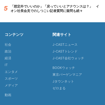
「想定外でいいのか」「戻っていいとアナウンスは？」 イ
オン社長会見でのしつこい記者質問に疑問も続々
コンテンツ
関連サイト
社会
J-CASTニュース
政治
J-CASTトレンド
経済
J-CAST会社ウォッチ
IT
BOOKウォッチ
エンタメ
東京バーゲンマニア
スポーツ
Jタウンネット
メディア
ゼロまる
動画