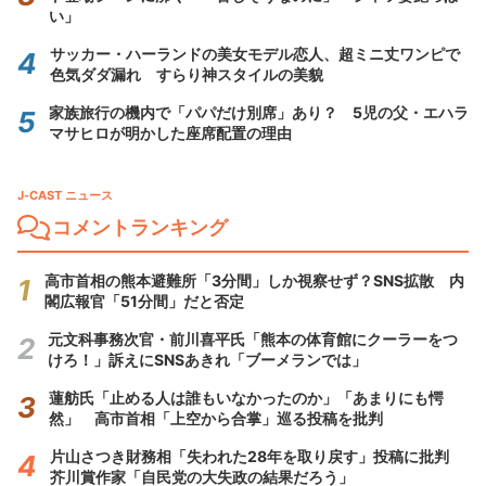
い」
サッカー・ハーランドの美女モデル恋人、超ミニ丈ワンピで
色気ダダ漏れ すらり神スタイルの美貌
家族旅行の機内で「パパだけ別席」あり？ 5児の父・エハラ
マサヒロが明かした座席配置の理由
J-CAST ニュース
コメントランキング
高市首相の熊本避難所「3分間」しか視察せず？SNS拡散 内
閣広報官「51分間」だと否定
元文科事務次官・前川喜平氏「熊本の体育館にクーラーをつ
けろ！」訴えにSNSあきれ「ブーメランでは」
蓮舫氏「止める人は誰もいなかったのか」「あまりにも愕
然」 高市首相「上空から合掌」巡る投稿を批判
片山さつき財務相「失われた28年を取り戻す」投稿に批判
芥川賞作家「自民党の大失政の結果だろう」