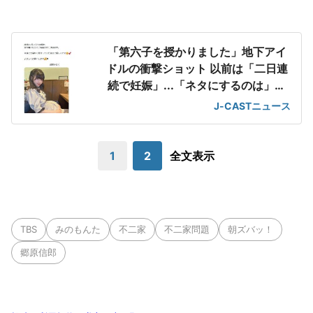
「第六子を授かりました」地下アイ
ドルの衝撃ショット 以前は「二日連
続で妊娠」...「ネタにするのは」の
声も
J-CASTニュース
1
2
全文表示
TBS
みのもんた
不二家
不二家問題
朝ズバッ！
郷原信郎