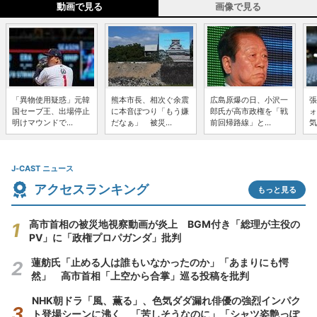
動画で見る
画像で見る
「異物使用疑惑」元韓
熊本市長、相次ぐ余震
広島原爆の日、小沢一
張
国セーブ王、出場停止
に本音ぽつり「もう嫌
郎氏が高市政権を「戦
ォ
明けマウンドで...
だなぁ」 被災...
前回帰路線」と...
気
J-CAST ニュース
アクセスランキング
もっと見る
高市首相の被災地視察動画が炎上 BGM付き「総理が主役の
PV」に「政権プロパガンダ」批判
蓮舫氏「止める人は誰もいなかったのか」「あまりにも愕
然」 高市首相「上空から合掌」巡る投稿を批判
NHK朝ドラ「風、薫る」、色気ダダ漏れ俳優の強烈インパク
ト登場シーンに沸く 「苦しそうなのに」「シャツ姿艶っぽ