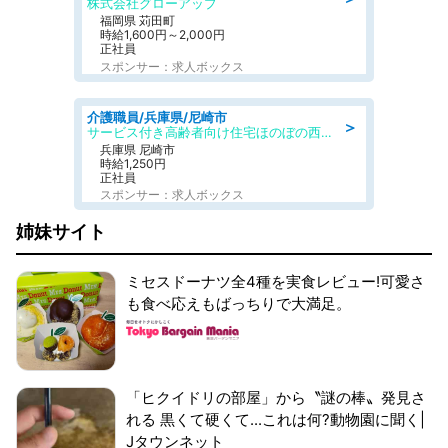
株式会社グローアップ
福岡県 苅田町
時給1,600円～2,000円
正社員
スポンサー：求人ボックス
介護職員/兵庫県/尼崎市
＞
サービス付き高齢者向け住宅ほのぼの西難波弐番館
兵庫県 尼崎市
時給1,250円
正社員
スポンサー：求人ボックス
姉妹サイト
ミセスドーナツ全4種を実食レビュー!可愛さ
も食べ応えもばっちりで大満足。
「ヒクイドリの部屋」から〝謎の棒〟発見さ
れる 黒くて硬くて...これは何?動物園に聞く|
Jタウンネット