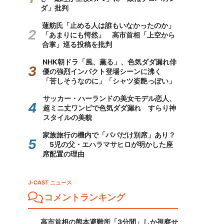
ダ」批判
蓮舫氏「止める人は誰もいなかったのか」
「あまりにも愕然」 高市首相「上空から
合掌」巡る投稿を批判
NHK朝ドラ「風、薫る」、色気ダダ漏れ俳
優の強烈インパクト登場シーンに沸く
「苦しそうなのに」「シャツ姿艶っぽい」
サッカー・ハーランドの美女モデル恋人、
超ミニ丈ワンピで色気ダダ漏れ すらり神
スタイルの美貌
家族旅行の機内で「パパだけ別席」あり？
5児の父・エハラマサヒロが明かした座
席配置の理由
J-CAST ニュース
コメントランキング
高市首相の熊本避難所「3分間」しか視察せ