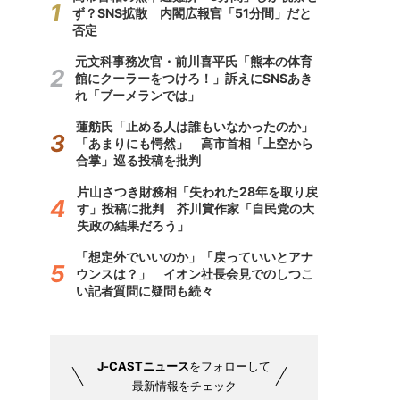
ず？SNS拡散 内閣広報官「51分間」だと
否定
元文科事務次官・前川喜平氏「熊本の体育
館にクーラーをつけろ！」訴えにSNSあき
れ「ブーメランでは」
蓮舫氏「止める人は誰もいなかったのか」
「あまりにも愕然」 高市首相「上空から
合掌」巡る投稿を批判
片山さつき財務相「失われた28年を取り戻
す」投稿に批判 芥川賞作家「自民党の大
失政の結果だろう」
「想定外でいいのか」「戻っていいとアナ
ウンスは？」 イオン社長会見でのしつこ
い記者質問に疑問も続々
J-CASTニュース
をフォローして
最新情報をチェック