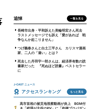
追悼
落
一覧を見る
長崎市出身・平和訴えた美輪明宏さん死去
ラストメッセージでも訴え「愛があれば 戦
争なんか起こりません」
つげ義春さんと白土三平さん カリスマ漫画
家、二人の「違い」とは？
死去した丹羽宇一郎さんは、経済界有数の読
書家だった 『死ぬほど読書』ベストセラー
に
J-CAST ニュース
アクセスランキング
もっと見る
高市首相の被災地視察動画が炎上 BGM付
き「総理が主役のPV」に「政権プロパガン