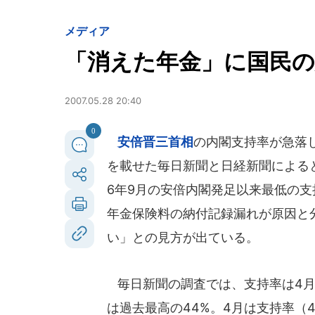
メディア
「消えた年金」に国民の
2007.05.28 20:40
0
安倍晋三首相
の内閣支持率が急落し
を載せた毎日新聞と日経新聞によると
6年9月の安倍内閣発足以来最低の
年金保険料の納付記録漏れが原因と
い」との見方が出ている。
毎日新聞の調査では、支持率は4月に
は過去最高の44%。4月は支持率（