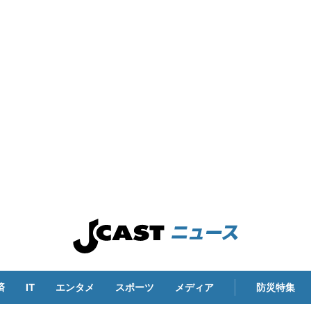
済
IT
エンタメ
スポーツ
メディア
防災特集