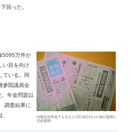
を下回った。
5095万件が
しい目を向け
している。同
雄参院議員会
だ。年金問題以
。 調査結果に
は、
内閣支持率低下を伝えた5月28日付けの毎日新聞と
日経新聞