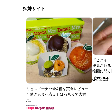
姉妹サイト
「ヒクイド
発見される 
物園に聞く
ミセスドーナツ全4種を実食レビュー!
可愛さも食べ応えもばっちりで大満
足。