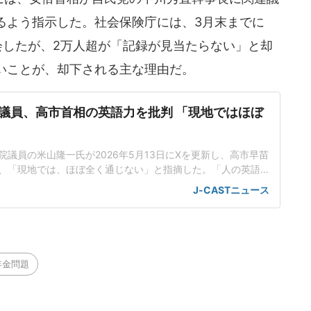
るよう指示した。社会保険庁には、3月末までに
会したが、2万人超が「記録が見当たらない」と却
いことが、却下される主な理由だ。
議員、高市首相の英語力を批判 「現地ではほぼ
議員の米山隆一氏が2026年5月13日にXを更新し、高市早苗
、「現地では、ほぼ全く通じない」と指摘した。「人の英語
うのは趣味じゃないですが...」発端となったのは、あるXユー
J-CASTニュース
語を話している動画をアップし、英語力に疑問を呈したこ
ストを引用し、「人の英語の発音をとやかく言うのは趣味じ
pan
年金問題