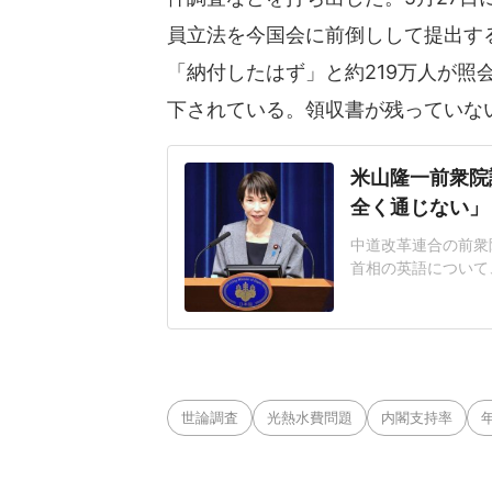
員立法を今国会に前倒しして提出す
「納付したはず」と約219万人が照
下されている。領収書が残っていな
米山隆一前衆院
全く通じない」
中道改革連合の前衆院
首相の英語について
の発音をとやかく言
ザーが高市首相が英
と。米山氏はこのポ
ゃないですが(私もJa
世論調査
光熱水費問題
内閣支持率