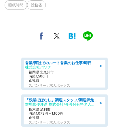
睡眠時間
総務省
営業/商社でのルート営業のお仕事/即日勤務可/車通勤可/営業
＞
株式会社パソナ
福岡県 北九州市
時給1,506円
正社員
スポンサー：求人ボックス
「残業ほぼなし」調理スタッフ/調理師免許必須/正職員/日勤のみ/介護付き有料老人ホーム/社会保障完備
＞
群馬郵便逓送 株式会社/介護付有料老人ホーム ふる里
栃木県 足利市
時給1,073円～1,100円
正社員
スポンサー：求人ボックス