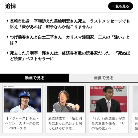
追悼
一覧を見る
長崎市出身・平和訴えた美輪明宏さん死去 ラストメッセージでも
訴え「愛があれば 戦争なんか起こりません」
つげ義春さんと白土三平さん カリスマ漫画家、二人の「違い」と
は？
死去した丹羽宇一郎さんは、経済界有数の読書家だった 『死ぬほ
ど読書』ベストセラーに
動画で見る
画像で見る
【ドジャース】キム・
新党結成で「「騙し討
「れいわ新選組」が党
登
ヘソン、大リーグ公式
ちにあった気分」と怒
名の変更を発表、「い
女
「PSロースタ...
ったひろゆき妻...
のちの党」へ ...
発