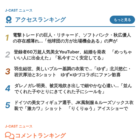
J-CAST ニュース
アクセスランキング
もっと見る
電撃トレードの巨人・リチャード、ソフトバンク・秋広優人
の存在感薄れ...「他球団の方が出場機会ある」の声が
登録者60万超人気美女YouTuber、結婚を発表 「めっちゃ
いい人に出会えた」「私今すごく安定してる」
羽生結弦、美しいブルー基調の衣装で...「ゆず」北川悠仁・
岩沢厚治と3ショット ゆず×ゆづコラボにファン歓喜
ダレノガレ明美、被災地炊き出しで細やかな心遣い...「並ん
でくれた子やとりにきてくれた子にシールを」
ドイツの美女フィギュア選手、JK風制服＆ルーズソックス衣
装で「激カワ」ショット 「りくりゅう」アイスショーで
J-CAST ニュース
コメントランキング