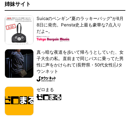
姉妹サイト
Suicaのペンギン"夏のラッキーバッグ"が8月
8日に発売。Pensta史上最も豪華な7点入り
だよ~。
真っ暗な夜道を歩いて帰ろうとしていた、女
子大生の私。直前まで同じバスに乗ってた男
性に声をかけられて(長野県・50代女性)|Jタ
ウンネット
ゼロまる