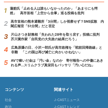
蓮舫氏「止める人は誰もいなかったのか」「あまりにも愕
然」 高市首相「上空から合掌」巡る投稿を批判
高市首相の熊本避難所「3分間」しか視察せず？SNS拡散 内
閣広報官「51分間」だと否定
片山さつき財務相「失われた28年を取り戻す」投稿に批判
芥川賞作家「自民党の大失政の結果だろう」
広島原爆の日、小沢一郎氏が高市政権を「戦前回帰路線」と
非難 「この国は再び滅亡に向かいかねない」
AVで稼いだ金は「汚い金」なのか 寄付報告への中傷にあき
れる声...スリムクラブ真栄田もバッサリ「汚い心だね」
コンテンツ
関連サイト
社会
J-CASTニュース
政治
J-CASTトレンド