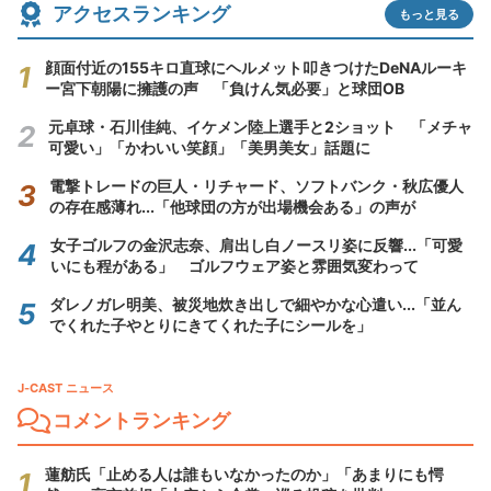
アクセスランキング
もっと見る
顔面付近の155キロ直球にヘルメット叩きつけたDeNAルーキ
ー宮下朝陽に擁護の声 「負けん気必要」と球団OB
元卓球・石川佳純、イケメン陸上選手と2ショット 「メチャ
可愛い」「かわいい笑顔」「美男美女」話題に
電撃トレードの巨人・リチャード、ソフトバンク・秋広優人
の存在感薄れ...「他球団の方が出場機会ある」の声が
女子ゴルフの金沢志奈、肩出し白ノースリ姿に反響...「可愛
いにも程がある」 ゴルフウェア姿と雰囲気変わって
ダレノガレ明美、被災地炊き出しで細やかな心遣い...「並ん
でくれた子やとりにきてくれた子にシールを」
J-CAST ニュース
コメントランキング
蓮舫氏「止める人は誰もいなかったのか」「あまりにも愕