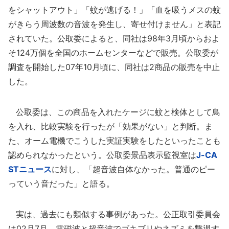
をシャットアウト」「蚊が逃げる！」「血を吸うメスの蚊
がきらう周波数の音波を発生し、寄せ付けません」と表記
されていた。公取委によると、同社は98年3月頃からおよ
そ124万個を全国のホームセンターなどで販売。公取委が
調査を開始した07年10月頃に、同社は2商品の販売を中止
した。
公取委は、この商品を入れたケージに蚊と検体として鳥
を入れ、比較実験を行ったが「効果がない」と判断。ま
た、オーム電機でこうした実証実験をしたといったことも
認められなかったという。公取委景品表示監視室は
J-CA
STニュース
に対し、「超音波自体なかった。普通のピー
っていう音だった」と語る。
実は、過去にも類似する事例があった。公正取引委員会
は02月7月、電磁波と超音波でゴキブリやネズミを撃退す