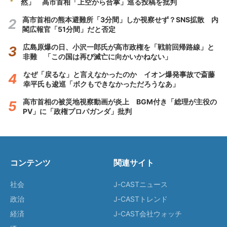
然」 高市首相「上空から合掌」巡る投稿を批判
高市首相の熊本避難所「3分間」しか視察せず？SNS拡散 内
閣広報官「51分間」だと否定
広島原爆の日、小沢一郎氏が高市政権を「戦前回帰路線」と
非難 「この国は再び滅亡に向かいかねない」
なぜ「戻るな」と言えなかったのか イオン爆発事故で斎藤
幸平氏も逡巡「ボクもできなかっただろうなあ」
高市首相の被災地視察動画が炎上 BGM付き「総理が主役の
PV」に「政権プロパガンダ」批判
コンテンツ
関連サイト
社会
J-CASTニュース
政治
J-CASTトレンド
経済
J-CAST会社ウォッチ