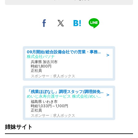
09月開始/総合設備会社での営業・事務のお仕事/車通勤可/賞与あり/営業/営業事務
＞
株式会社パソナ
兵庫県 加古川市
時給1,800円
正社員
スポンサー：求人ボックス
「残業ほぼなし」調理スタッフ/調理師免許必須/正職員/日勤のみ/住宅型有料老人ホーム
＞
めいじ永寿介護サービス 株式会社/めいじ永寿介護サービスセンター
福島県 いわき市
時給1,033円～1,100円
正社員
スポンサー：求人ボックス
姉妹サイト