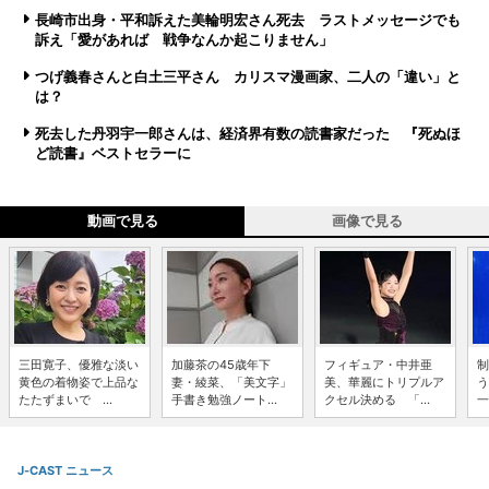
長崎市出身・平和訴えた美輪明宏さん死去 ラストメッセージでも
訴え「愛があれば 戦争なんか起こりません」
つげ義春さんと白土三平さん カリスマ漫画家、二人の「違い」と
は？
死去した丹羽宇一郎さんは、経済界有数の読書家だった 『死ぬほ
ど読書』ベストセラーに
動画で見る
画像で見る
三田寛子、優雅な淡い
加藤茶の45歳年下
フィギュア・中井亜
制
黄色の着物姿で上品な
妻・綾菜、「美文字」
美、華麗にトリプルア
う
たたずまいで ...
手書き勉強ノート...
クセル決める 「...
一
J-CAST ニュース