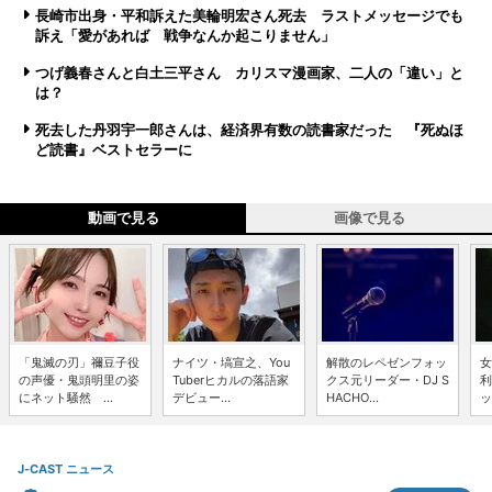
長崎市出身・平和訴えた美輪明宏さん死去 ラストメッセージでも
訴え「愛があれば 戦争なんか起こりません」
つげ義春さんと白土三平さん カリスマ漫画家、二人の「違い」と
は？
死去した丹羽宇一郎さんは、経済界有数の読書家だった 『死ぬほ
ど読書』ベストセラーに
動画で見る
画像で見る
「鬼滅の刃」禰豆子役
ナイツ・塙宣之、You
解散のレペゼンフォッ
女
の声優・鬼頭明里の姿
Tuberヒカルの落語家
クス元リーダー・DJ S
利
にネット騒然 ...
デビュー...
HACHO...
ッ
J-CAST ニュース