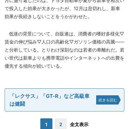
月に盛り返したのは、トヨタ自動車が夏から新車を相次い
で投入した効果が大きかったが、12月は息切れし、新車
効果が長続きしないことをうかがわせた。
低迷の背景について、自販連は、消費者の嗜好多様化▽
賃金の伸び悩み▽人口の高齢化▽ガソリン価格の高騰――
と分析している。とりわけ深刻なのは若者の車離れだ。若
い世代は新車よりも携帯電話やインターネットへの出費を
優先する傾向が続いている。
「レクサス」「GT-R」など高級車
続きを読む
は健闘
1
2
全文表示