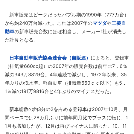
新車販売はピークだったバブル期の1990年（777万台）
から約240万台減った。これは2007年の
マツダ
や
三菱自
動車
の新車販売台数にほぼ相当し、メーカー1社が消失し
た計算となる。
日本自動車販売協会連合会（自販連）
によると、登録車
（排気量660cc超）の2007年の販売台数は前年比7．6％
減の343万3829台。4年連続で減少し、1972年以来、35
年ぶりの低水準。軽自動車（排気量660ｃｃ以下）も5．
1％減の191万9816台と4年ぶりのマイナスだった。
新車総数の約3分の2を占める登録車は2007年10月、月
間ベースでは28カ月ぶりに前年同月比でプラスに転じ、1
1月も増加したが、12月は再びマイナスに陥った。10、11