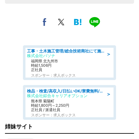
工事・土木施工管理/総合技術商社にて施工管理のお仕事/即日勤務可/車通勤可/工事・土木施工管理/生産・品質管理
＞
株式会社パソナ
福岡県 北九州市
時給1,506円
正社員
スポンサー：求人ボックス
検品・検査/高収入/日払いOK/寮費無料/日勤/20・30・40代活躍中
＞
株式会社綜合キャリアオプション
熊本県 菊陽町
時給1,800円～2,250円
正社員 / 派遣社員
スポンサー：求人ボックス
姉妹サイト