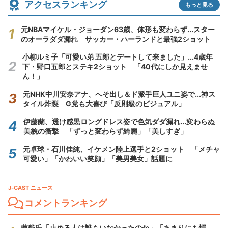
アクセスランキング
もっと見る
元NBAマイケル・ジョーダン63歳、体形も変わらず...スター
のオーラダダ漏れ サッカー・ハーランドと最強2ショット
小柳ルミ子「可愛い弟 五郎とデートして来ました」...4歳年
下・野口五郎とステキ2ショット 「40代にしか見えませ
ん！」
元NHK中川安奈アナ、へそ出し＆ド派手巨人ユニ姿で...神ス
タイル炸裂 G党も大喜び「反則級のビジュアル」
伊藤蘭、透け感黒ロングドレス姿で色気ダダ漏れ...変わらぬ
美貌の衝撃 「ずっと変わらず綺麗」「美しすぎ」
元卓球・石川佳純、イケメン陸上選手と2ショット 「メチャ
可愛い」「かわいい笑顔」「美男美女」話題に
J-CAST ニュース
コメントランキング
蓮舫氏「止める人は誰もいなかったのか」「あまりにも愕