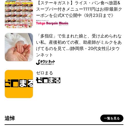
【ステーキガスト】ライス・パン食べ放題&
スープバー付きメニュー1111円はお得!最新ク
ーポンを公式Xで公開中《9月23日まで》
「多指症」で生まれた娘と、受け止められな
い私。産後初めての夜、助産師がミルクをあ
げてるのを見て...(静岡県・20代女性)|Jタウ
ンネット
ゼロまる
追悼
一覧を見る