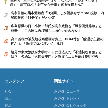
然」 高市首相「上空から合掌」巡る投稿を批判
高市首相の熊本避難所「3分間」しか視察せず？SNS拡散 内
閣広報官「51分間」だと否定
広島原爆の日、小沢一郎氏が高市政権を「戦前回帰路線」と
非難 「この国は再び滅亡に向かいかねない」
高市首相の被災地視察動画が炎上 BGM付き「総理が主役の
PV」に「政権プロパガンダ」批判
処分の東大教授が大学サイトに仕込んだ「不適切な言葉」と
は？ 各紙は「六四天安門」と報道も...大学側は説明拒否
コンテンツ
関連サイト
社会
J-CASTニュース
政治
J-CASTトレンド
経済
J-CAST会社ウォッチ