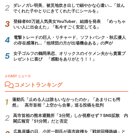
ダレノガレ明美、被災地炊き出しで細やかな心遣い...「並ん
でくれた子やとりにきてくれた子にシールを」
登録者60万超人気美女YouTuber、結婚を発表 「めっちゃ
いい人に出会えた」「私今すごく安定してる」
電撃トレードの巨人・リチャード、ソフトバンク・秋広優人
の存在感薄れ...「他球団の方が出場機会ある」の声が
女子ゴルフの鶴岡果恋、オリックスのイケメン夫から貴重プ
レゼントに喜び 「感動をありがとう！！」
J-CAST ニュース
コメントランキング
蓮舫氏「止める人は誰もいなかったのか」「あまりにも愕
然」 高市首相「上空から合掌」巡る投稿を批判
高市首相の熊本避難所「3分間」しか視察せず？SNS拡散 内
閣広報官「51分間」だと否定
広島原爆の日、小沢一郎氏が高市政権を「戦前回帰路線」と