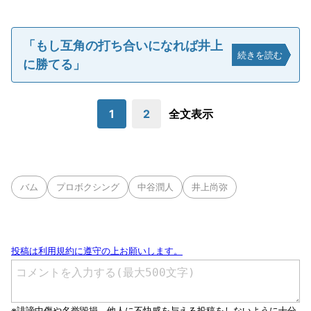
「もし互角の打ち合いになれば井上
続きを読む
に勝てる」
1
2
全文表示
バム
プロボクシング
中谷潤人
井上尚弥