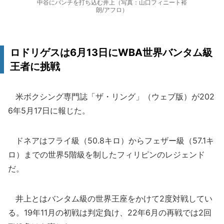
中谷にパンチを打ち込む井上（写真：山口フィニート裕
朗/アフロ）
ロドリゲスは6月13日にWBA世界バンタム級
王者に挑戦
米ボクシング専門誌「ザ・リング」（ウェブ版）が202
6年5月17日に報じた。
ドネアはフライ級（50.8キロ）からフェザー級（57.1キ
ロ）までの世界5階級を制したフィリピンのレジェンド
だ。
井上とはバンタム級の世界王座をかけて2度対戦してい
る。19年11月の初戦は判定負け、22年6月の再戦では2回