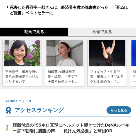
死去した丹羽宇一郎さんは、経済界有数の読書家だった 『死ぬほ
ど読書』ベストセラーに
動画で見る
画像で見る
三田寛子、優雅な淡い
加藤茶の45歳年下
フィギュア・中井亜
制
黄色の着物姿で上品な
妻・綾菜、「美文字」
美、華麗にトリプルア
う
たたずまいで ...
手書き勉強ノート...
クセル決める 「...
一
J-CAST ニュース
アクセスランキング
もっと見る
顔面付近の155キロ直球にヘルメット叩きつけたDeNAルーキ
ー宮下朝陽に擁護の声 「負けん気必要」と球団OB