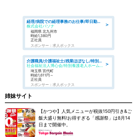
経理/病院での経理事務のお仕事/即日勤務可/車通勤可/経理/一般事務
＞
株式会社パソナ
福岡県 北九州市
時給1,380円
正社員
スポンサー：求人ボックス
介護職員/介護福祉士/残業ほぼなし/特別養護老人ホームの介護士/夜勤専従
＞
社会福祉法人博心会/特別養護老人ホーム 清風園
埼玉県 宮代町
時給1,611円～
正社員
スポンサー：求人ボックス
姉妹サイト
【かつや】人気メニューが税抜150円引き&ご
飯大盛り無料!お得すぎる「感謝祭」は8月14
日まで開催中。