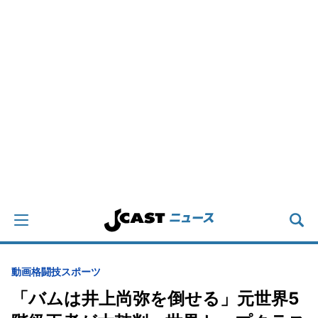
動画
格闘技
スポーツ
「バムは井上尚弥を倒せる」元世界5