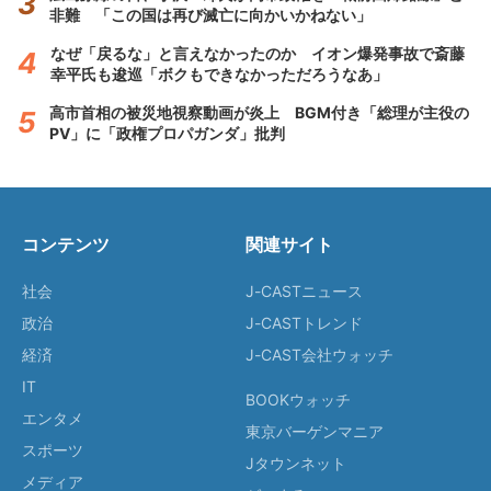
非難 「この国は再び滅亡に向かいかねない」
なぜ「戻るな」と言えなかったのか イオン爆発事故で斎藤
幸平氏も逡巡「ボクもできなかっただろうなあ」
高市首相の被災地視察動画が炎上 BGM付き「総理が主役の
PV」に「政権プロパガンダ」批判
コンテンツ
関連サイト
社会
J-CASTニュース
政治
J-CASTトレンド
経済
J-CAST会社ウォッチ
IT
BOOKウォッチ
エンタメ
東京バーゲンマニア
スポーツ
Jタウンネット
メディア