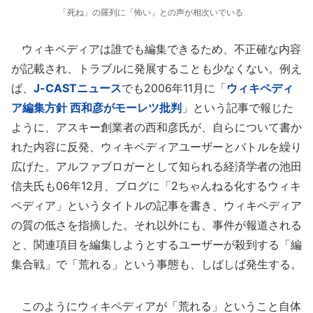
「死ね」の羅列に「怖い」との声が相次いでいる
ウィキペディアは誰でも編集できるため、不正確な内容
が記載され、トラブルに発展することも少なくない。例え
ば、
J-CASTニュース
でも2006年11月に「
ウィキペディ
ア編集方針 西和彦がモーレツ批判
」という記事で報じた
ように、アスキー創業者の西和彦氏が、自らについて書か
れた内容に反発、ウィキペディアユーザーとバトルを繰り
広げた。アルファブロガーとして知られる経済学者の池田
信夫氏も06年12月、ブログに「2ちゃんねる化するウィキ
ペディア」というタイトルの記事を書き、ウィキペディア
の質の低さを指摘した。それ以外にも、事件が報道される
と、関連項目を編集しようとするユーザーが殺到する「編
集合戦」で「荒れる」という事態も、しばしば発生する。
このようにウィキペディアが「荒れる」ということ自体