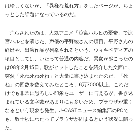
は珍しくないが、「異様な荒れ方」をしたページが、ちょ
っとした話題になっているのだ。
荒らされたのは、人気アニメ「涼宮ハルヒの憂鬱」で涼
宮ハルヒを演じた、声優の平野綾さんの項目。平野さんの
経歴や、出演作品が列挙されるという、ウィキペディアの
項目としては、いたって普通の内容だ。異変が起こったの
は08年2月15日。歌がヒットしたことを紹介した文面に、
突然「死ね死ね死ね」と大量に書き込まれたのだ。「死
ね」の回数を数えてみたところ、6万7000以上。これだ
けでも非常に恐ろしい印象をユーザーに与えるが、書き込
まれている文字数があまりにも多いため、ブラウザが重く
なるという現象も発生。J-CASTニュース編集部のPCで
も、数十秒にわたってブラウザが固まるという状況に陥っ
た。