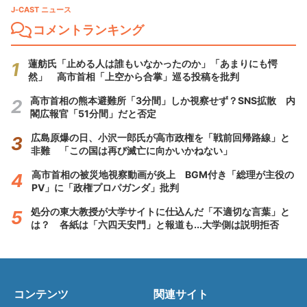
J-CAST ニュース
コメントランキング
蓮舫氏「止める人は誰もいなかったのか」「あまりにも愕
然」 高市首相「上空から合掌」巡る投稿を批判
高市首相の熊本避難所「3分間」しか視察せず？SNS拡散 内
閣広報官「51分間」だと否定
広島原爆の日、小沢一郎氏が高市政権を「戦前回帰路線」と
非難 「この国は再び滅亡に向かいかねない」
高市首相の被災地視察動画が炎上 BGM付き「総理が主役の
PV」に「政権プロパガンダ」批判
処分の東大教授が大学サイトに仕込んだ「不適切な言葉」と
は？ 各紙は「六四天安門」と報道も...大学側は説明拒否
コンテンツ
関連サイト