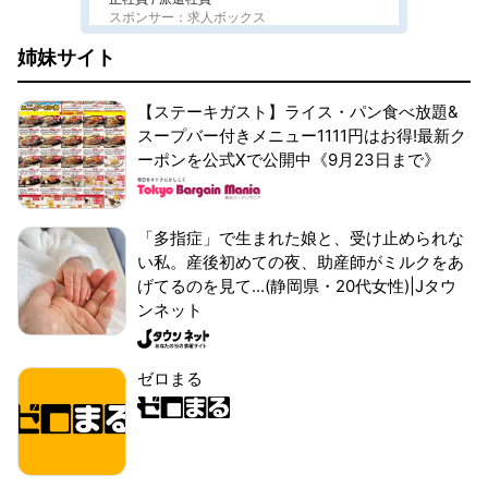
スポンサー：求人ボックス
姉妹サイト
【ステーキガスト】ライス・パン食べ放題&
スープバー付きメニュー1111円はお得!最新ク
ーポンを公式Xで公開中《9月23日まで》
「多指症」で生まれた娘と、受け止められな
い私。産後初めての夜、助産師がミルクをあ
げてるのを見て...(静岡県・20代女性)|Jタウ
ンネット
ゼロまる