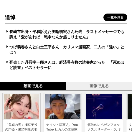
追悼
一覧を見る
長崎市出身・平和訴えた美輪明宏さん死去 ラストメッセージでも
訴え「愛があれば 戦争なんか起こりません」
つげ義春さんと白土三平さん カリスマ漫画家、二人の「違い」と
は？
死去した丹羽宇一郎さんは、経済界有数の読書家だった 『死ぬほ
ど読書』ベストセラーに
動画で見る
画像で見る
「鬼滅の刃」禰豆子役
ナイツ・塙宣之、You
解散のレペゼンフォッ
女
の声優・鬼頭明里の姿
Tuberヒカルの落語家
クス元リーダー・DJ S
利