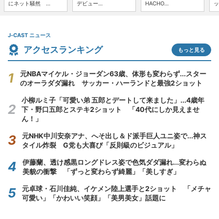
にネット騒然 ...
デビュー...
HACHO...
ッ
J-CAST ニュース
アクセスランキング
もっと見る
元NBAマイケル・ジョーダン63歳、体形も変わらず...スター
のオーラダダ漏れ サッカー・ハーランドと最強2ショット
小柳ルミ子「可愛い弟 五郎とデートして来ました」...4歳年
下・野口五郎とステキ2ショット 「40代にしか見えませ
ん！」
元NHK中川安奈アナ、へそ出し＆ド派手巨人ユニ姿で...神ス
タイル炸裂 G党も大喜び「反則級のビジュアル」
伊藤蘭、透け感黒ロングドレス姿で色気ダダ漏れ...変わらぬ
美貌の衝撃 「ずっと変わらず綺麗」「美しすぎ」
元卓球・石川佳純、イケメン陸上選手と2ショット 「メチャ
可愛い」「かわいい笑顔」「美男美女」話題に