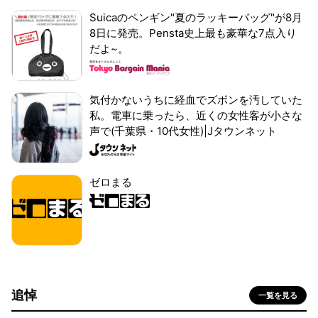
Suicaのペンギン"夏のラッキーバッグ"が8月
8日に発売。Pensta史上最も豪華な7点入り
だよ~。
気付かないうちに経血でズボンを汚していた
私。電車に乗ったら、近くの女性客が小さな
声で(千葉県・10代女性)|Jタウンネット
ゼロまる
追悼
一覧を見る