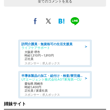
全てのコメントを見る
訪問介護員・無資格可の生活支援員
＞
ライフケアサポート
大阪府 堺市
時給1,310円～1,910円
正社員
スポンサー：求人ボックス
半導体製品の加工・組付け・検査/寮完備/日勤/日払い/工場・製造
＞
UTエージェント株式会社AGT東海第一CU
愛知県 岡崎市
時給1,400円
正社員 / 派遣社員
スポンサー：求人ボックス
姉妹サイト