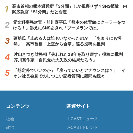
高市首相の熊本避難所「3分間」しか視察せず？SNS拡散 内
閣広報官「51分間」だと否定
元文科事務次官・前川喜平氏「熊本の体育館にクーラーをつ
けろ！」訴えにSNSあきれ「ブーメランでは」
蓮舫氏「止める人は誰もいなかったのか」「あまりにも愕
然」 高市首相「上空から合掌」巡る投稿を批判
片山さつき財務相「失われた28年を取り戻す」投稿に批判
芥川賞作家「自民党の大失政の結果だろう」
「想定外でいいのか」「戻っていいとアナウンスは？」 イ
オン社長会見でのしつこい記者質問に疑問も続々
コンテンツ
関連サイト
社会
J-CASTニュース
政治
J-CASTトレンド