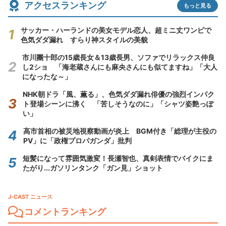
アクセスランキング
もっと見る
サッカー・ハーランドの美女モデル恋人、超ミニ丈ワンピで
色気ダダ漏れ すらり神スタイルの美貌
市川團十郎の15歳長女＆13歳長男、ソファでリラックス仲良
し2ショ 「海老蔵さんにも麻央さんにも似てますね」「大人
になったな～」
NHK朝ドラ「風、薫る」、色気ダダ漏れ俳優の強烈インパク
ト登場シーンに沸く 「苦しそうなのに」「シャツ姿艶っぽ
い」
高市首相の被災地視察動画が炎上 BGM付き「総理が主役の
PV」に「政権プロパガンダ」批判
短髪になって雰囲気激変！長瀬智也、真剣表情でバイクにま
たがり...ガソリンタンク「ガン見」ショット
J-CAST ニュース
コメントランキング