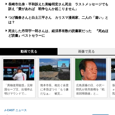
長崎市出身・平和訴えた美輪明宏さん死去 ラストメッセージでも
訴え「愛があれば 戦争なんか起こりません」
つげ義春さんと白土三平さん カリスマ漫画家、二人の「違い」と
は？
死去した丹羽宇一郎さんは、経済界有数の読書家だった 『死ぬほ
ど読書』ベストセラーに
動画で見る
画像で見る
「異物使用疑惑」元韓
熊本市長、相次ぐ余震
広島原爆の日、小沢一
張
国セーブ王、出場停止
に本音ぽつり「もう嫌
郎氏が高市政権を「戦
ォ
明けマウンドで...
だなぁ」 被災...
前回帰路線」と...
気
J-CAST ニュース