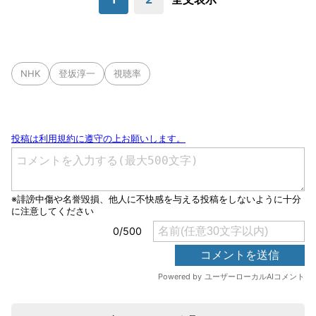
NHK
登坂淳一
視聴率