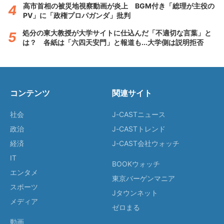
高市首相の被災地視察動画が炎上 BGM付き「総理が主役の
PV」に「政権プロパガンダ」批判
処分の東大教授が大学サイトに仕込んだ「不適切な言葉」と
は？ 各紙は「六四天安門」と報道も...大学側は説明拒否
コンテンツ
関連サイト
社会
J-CASTニュース
政治
J-CASTトレンド
経済
J-CAST会社ウォッチ
IT
BOOKウォッチ
エンタメ
東京バーゲンマニア
スポーツ
Jタウンネット
メディア
ゼロまる
動画