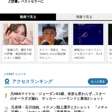
ど読書』ベストセラーに
動画で見る
画像で見る
「鬼滅の刃」禰豆子役
ナイツ・塙宣之、You
解散のレペゼンフォッ
女
の声優・鬼頭明里の姿
Tuberヒカルの落語家
クス元リーダー・DJ S
利
にネット騒然 ...
デビュー...
HACHO...
ッ
J-CAST ニュース
アクセスランキング
もっと見る
元NBAマイケル・ジョーダン63歳、体形も変わらず...スター
のオーラダダ漏れ サッカー・ハーランドと最強2ショット
元卓球・石川佳純、イケメン陸上選手と2ショット 「メチャ
可愛い」「かわいい笑顔」「美男美女」話題に