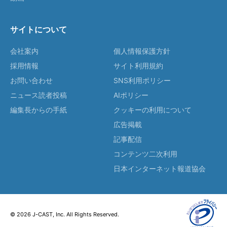
サイトについて
会社案内
個人情報保護方針
採用情報
サイト利用規約
お問い合わせ
SNS利用ポリシー
ニュース読者投稿
AIポリシー
編集長からの手紙
クッキーの利用について
広告掲載
記事配信
コンテンツ二次利用
日本インターネット報道協会
© 2026 J-CAST, Inc. All Rights Reserved.