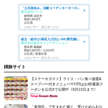
「土日祝休み」治験コーディネーターのお仕事/未経験OK
＞
株式会社パソナ
静岡県 浜松市
時給1,600円
正社員
スポンサー：求人ボックス
組立・組付け/高収入/日払いOK/寮完備/交替制/20・30・40代活躍中
＞
株式会社綜合キャリアオプション
熊本県 菊陽町
時給1,600円～2,000円
正社員 / 派遣社員
スポンサー：求人ボックス
姉妹サイト
【ステーキガスト】ライス・パン食べ放題&
スープバー付きメニュー1111円はお得!最新ク
ーポンを公式Xで公開中《9月23日まで》
「多指症」で生まれた娘と、受け止められな