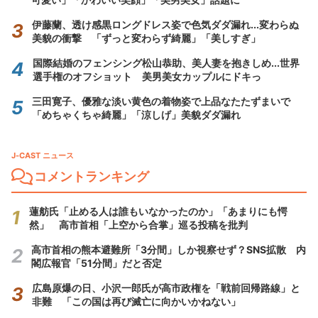
伊藤蘭、透け感黒ロングドレス姿で色気ダダ漏れ...変わらぬ
美貌の衝撃 「ずっと変わらず綺麗」「美しすぎ」
国際結婚のフェンシング松山恭助、美人妻を抱きしめ...世界
選手権のオフショット 美男美女カップルにドキっ
三田寛子、優雅な淡い黄色の着物姿で上品なたたずまいで
「めちゃくちゃ綺麗」「涼しげ」美貌ダダ漏れ
J-CAST ニュース
コメントランキング
蓮舫氏「止める人は誰もいなかったのか」「あまりにも愕
然」 高市首相「上空から合掌」巡る投稿を批判
高市首相の熊本避難所「3分間」しか視察せず？SNS拡散 内
閣広報官「51分間」だと否定
広島原爆の日、小沢一郎氏が高市政権を「戦前回帰路線」と
非難 「この国は再び滅亡に向かいかねない」