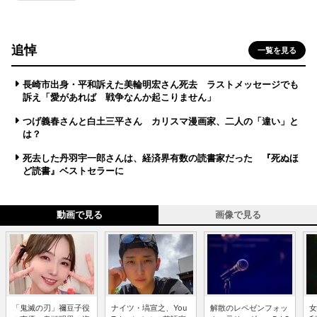
追悼
一覧を見る
長崎市出身・平和訴えた美輪明宏さん死去 ラストメッセージでも
訴え「愛があれば 戦争なんか起こりません」
つげ義春さんと白土三平さん カリスマ漫画家、二人の「違い」と
は？
死去した丹羽宇一郎さんは、経済界有数の読書家だった 『死ぬほ
ど読書』ベストセラーに
動画で見る
画像で見る
「鬼滅の刃」禰豆子役
ナイツ・塙宣之、You
解散のレペゼンフォッ
女