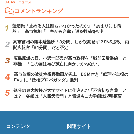
J-CAST ニュース
コメントランキング
蓮舫氏「止める人は誰もいなかったのか」「あまりにも愕
然」 高市首相「上空から合掌」巡る投稿を批判
高市首相の熊本避難所「3分間」しか視察せず？SNS拡散 内
閣広報官「51分間」だと否定
広島原爆の日、小沢一郎氏が高市政権を「戦前回帰路線」と
非難 「この国は再び滅亡に向かいかねない」
高市首相の被災地視察動画が炎上 BGM付き「総理が主役の
PV」に「政権プロパガンダ」批判
処分の東大教授が大学サイトに仕込んだ「不適切な言葉」と
は？ 各紙は「六四天安門」と報道も...大学側は説明拒否
コンテンツ
関連サイト