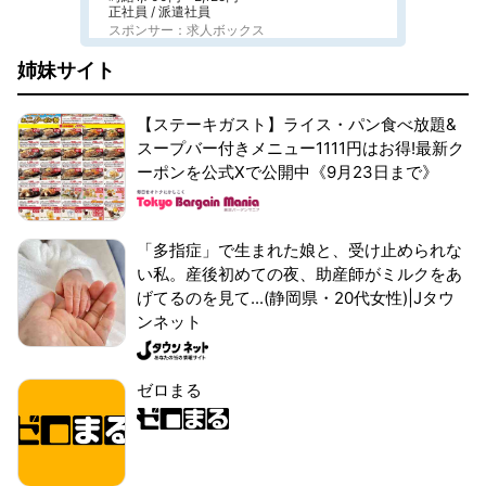
正社員 / 派遣社員
スポンサー：求人ボックス
姉妹サイト
【ステーキガスト】ライス・パン食べ放題&
スープバー付きメニュー1111円はお得!最新ク
ーポンを公式Xで公開中《9月23日まで》
「多指症」で生まれた娘と、受け止められな
い私。産後初めての夜、助産師がミルクをあ
げてるのを見て...(静岡県・20代女性)|Jタウ
ンネット
ゼロまる