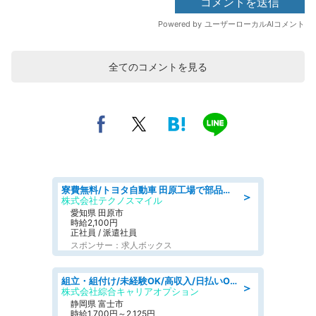
全てのコメントを見る
寮費無料/トヨタ自動車 田原工場で部品の組立製造/tutumi
＞
株式会社テクノスマイル
愛知県 田原市
時給2,100円
正社員 / 派遣社員
スポンサー：求人ボックス
組立・組付け/未経験OK/高収入/日払いOK/交替制/20・30・40代活躍中
＞
株式会社綜合キャリアオプション
静岡県 富士市
時給1,700円～2,125円