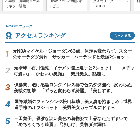
の声優・鬼頭明里の姿
Tuberヒカルの落語家
クス元リーダー・DJ S
利
にネット騒然 ...
デビュー...
HACHO...
ッ
J-CAST ニュース
アクセスランキング
もっと見る
元NBAマイケル・ジョーダン63歳、体形も変わらず...スター
のオーラダダ漏れ サッカー・ハーランドと最強2ショット
元卓球・石川佳純、イケメン陸上選手と2ショット 「メチャ
可愛い」「かわいい笑顔」「美男美女」話題に
伊藤蘭、透け感黒ロングドレス姿で色気ダダ漏れ...変わらぬ
美貌の衝撃 「ずっと変わらず綺麗」「美しすぎ」
国際結婚のフェンシング松山恭助、美人妻を抱きしめ...世界
選手権のオフショット 美男美女カップルにドキっ
三田寛子、優雅な淡い黄色の着物姿で上品なたたずまいで
「めちゃくちゃ綺麗」「涼しげ」美貌ダダ漏れ