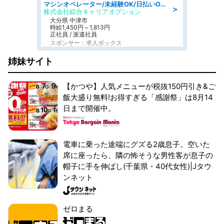
マシンオペレーター/未経験OK/日払いOK/交替制/20・30・40代活躍中/製造 工場
＞
株式会社綜合キャリアオプション
大分県 中津市
時給1,450円～1,813円
正社員 / 派遣社員
スポンサー：求人ボックス
姉妹サイト
【かつや】人気メニューが税抜150円引き&ご
飯大盛り無料!お得すぎる「感謝祭」は8月14
日まで開催中。
電車に乗った途端にグズる2歳息子。空いた
席に座ったら、隣の怖そうな男性客が息子の
帽子に手を伸ばし(千葉県・40代女性)|Jタウ
ンネット
ゼロまる