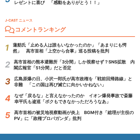
レゼントに喜び 「感動をありがとう！！」
J-CAST ニュース
コメントランキング
蓮舫氏「止める人は誰もいなかったのか」「あまりにも愕
然」 高市首相「上空から合掌」巡る投稿を批判
高市首相の熊本避難所「3分間」しか視察せず？SNS拡散 内
閣広報官「51分間」だと否定
広島原爆の日、小沢一郎氏が高市政権を「戦前回帰路線」と
非難 「この国は再び滅亡に向かいかねない」
なぜ「戻るな」と言えなかったのか イオン爆発事故で斎藤
幸平氏も逡巡「ボクもできなかっただろうなあ」
高市首相の被災地視察動画が炎上 BGM付き「総理が主役の
PV」に「政権プロパガンダ」批判