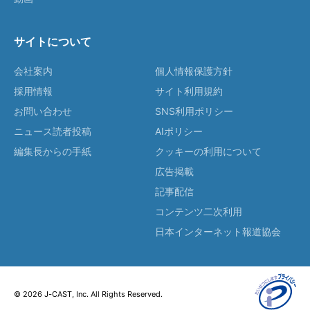
サイトについて
会社案内
個人情報保護方針
採用情報
サイト利用規約
お問い合わせ
SNS利用ポリシー
ニュース読者投稿
AIポリシー
編集長からの手紙
クッキーの利用について
広告掲載
記事配信
コンテンツ二次利用
日本インターネット報道協会
© 2026 J-CAST, Inc. All Rights Reserved.