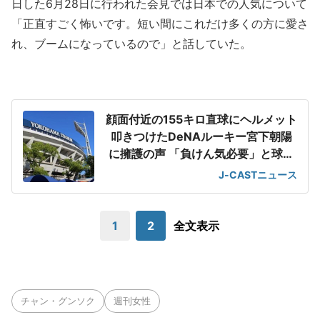
日した6月28日に行われた会見では日本での人気について
「正直すごく怖いです。短い間にこれだけ多くの方に愛さ
れ、ブームになっているので」と話していた。
顔面付近の155キロ直球にヘルメット
叩きつけたDeNAルーキー宮下朝陽
に擁護の声 「負けん気必要」と球団
OB
J-CASTニュース
1
2
全文表示
チャン・グンソク
週刊女性