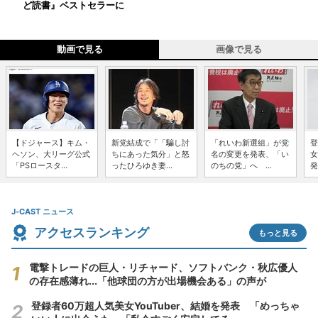
ど読書』ベストセラーに
動画で見る
画像で見る
【ドジャース】キム・
新党結成で「「騙し討
「れいわ新選組」が党
登
ヘソン、大リーグ公式
ちにあった気分」と怒
名の変更を発表、「い
女
「PSロースタ...
ったひろゆき妻...
のちの党」へ ...
発
J-CAST ニュース
アクセスランキング
もっと見る
電撃トレードの巨人・リチャード、ソフトバンク・秋広優人
の存在感薄れ...「他球団の方が出場機会ある」の声が
登録者60万超人気美女YouTuber、結婚を発表 「めっちゃ