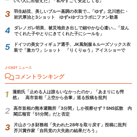
いい人に出会えた」「私今すごく安定してる」
羽生結弦、美しいブルー基調の衣装で...「ゆず」北川悠仁・
岩沢厚治と3ショット ゆず×ゆづコラボにファン歓喜
ダレノガレ明美、被災地炊き出しで細やかな心遣い...「並ん
でくれた子やとりにきてくれた子にシールを」
ドイツの美女フィギュア選手、JK風制服＆ルーズソックス衣
装で「激カワ」ショット 「りくりゅう」アイスショーで
J-CAST ニュース
コメントランキング
蓮舫氏「止める人は誰もいなかったのか」「あまりにも愕
然」 高市首相「上空から合掌」巡る投稿を批判
高市首相の熊本避難所「3分間」しか視察せず？SNS拡散 内
閣広報官「51分間」だと否定
片山さつき財務相「失われた28年を取り戻す」投稿に批判
芥川賞作家「自民党の大失政の結果だろう」