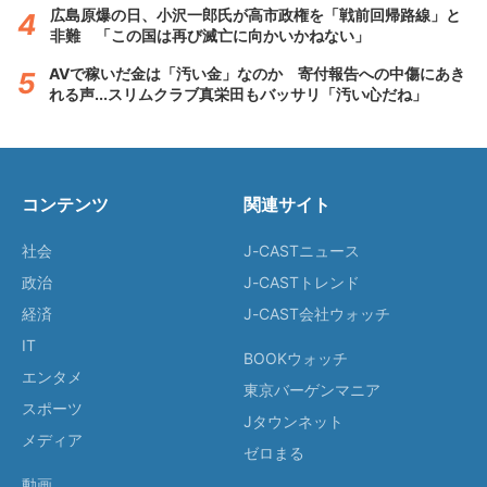
広島原爆の日、小沢一郎氏が高市政権を「戦前回帰路線」と
非難 「この国は再び滅亡に向かいかねない」
AVで稼いだ金は「汚い金」なのか 寄付報告への中傷にあき
れる声...スリムクラブ真栄田もバッサリ「汚い心だね」
コンテンツ
関連サイト
社会
J-CASTニュース
政治
J-CASTトレンド
経済
J-CAST会社ウォッチ
IT
BOOKウォッチ
エンタメ
東京バーゲンマニア
スポーツ
Jタウンネット
メディア
ゼロまる
動画