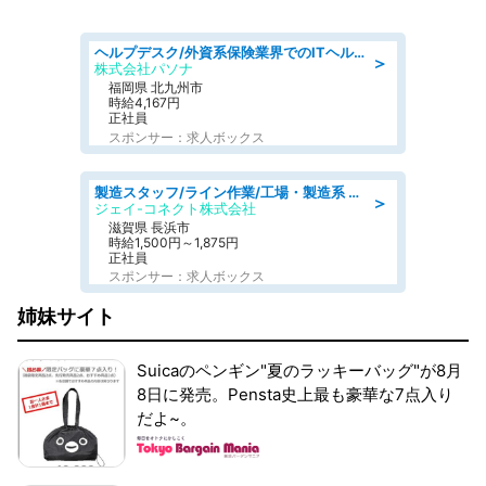
ヘルプデスク/外資系保険業界でのITヘルプデスク業務/駅近/即日勤務可/ヘルプデスク
＞
株式会社パソナ
福岡県 北九州市
時給4,167円
正社員
スポンサー：求人ボックス
製造スタッフ/ライン作業/工場・製造系 エンジン部品の機械加工/未経験可/昼食代無料
＞
ジェイ-コネクト株式会社
滋賀県 長浜市
時給1,500円～1,875円
正社員
スポンサー：求人ボックス
姉妹サイト
Suicaのペンギン"夏のラッキーバッグ"が8月
8日に発売。Pensta史上最も豪華な7点入り
だよ~。