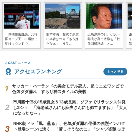
「異物使用疑惑」元韓
熊本市長、相次ぐ余震
広島原爆の日、小沢一
張
国セーブ王、出場停止
に本音ぽつり「もう嫌
郎氏が高市政権を「戦
ォ
明けマウンドで...
だなぁ」 被災...
前回帰路線」と...
気
J-CAST ニュース
アクセスランキング
もっと見る
サッカー・ハーランドの美女モデル恋人、超ミニ丈ワンピで
色気ダダ漏れ すらり神スタイルの美貌
市川團十郎の15歳長女＆13歳長男、ソファでリラックス仲良
し2ショ 「海老蔵さんにも麻央さんにも似てますね」「大人
になったな～」
NHK朝ドラ「風、薫る」、色気ダダ漏れ俳優の強烈インパク
ト登場シーンに沸く 「苦しそうなのに」「シャツ姿艶っぽ