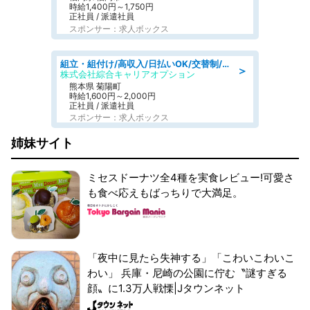
時給1,400円～1,750円
正社員 / 派遣社員
スポンサー：求人ボックス
組立・組付け/高収入/日払いOK/交替制/20・30・40代活躍中/製造 工場
＞
株式会社綜合キャリアオプション
熊本県 菊陽町
時給1,600円～2,000円
正社員 / 派遣社員
スポンサー：求人ボックス
姉妹サイト
ミセスドーナツ全4種を実食レビュー!可愛さ
も食べ応えもばっちりで大満足。
「夜中に見たら失神する」「こわいこわいこ
わい」 兵庫・尼崎の公園に佇む〝謎すぎる
顔〟に1.3万人戦慄|Jタウンネット