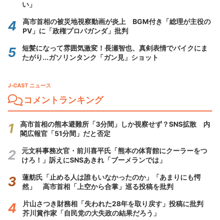
い」
高市首相の被災地視察動画が炎上 BGM付き「総理が主役の
PV」に「政権プロパガンダ」批判
短髪になって雰囲気激変！長瀬智也、真剣表情でバイクにま
たがり...ガソリンタンク「ガン見」ショット
J-CAST ニュース
コメントランキング
高市首相の熊本避難所「3分間」しか視察せず？SNS拡散 内
閣広報官「51分間」だと否定
元文科事務次官・前川喜平氏「熊本の体育館にクーラーをつ
けろ！」訴えにSNSあきれ「ブーメランでは」
蓮舫氏「止める人は誰もいなかったのか」「あまりにも愕
然」 高市首相「上空から合掌」巡る投稿を批判
片山さつき財務相「失われた28年を取り戻す」投稿に批判
芥川賞作家「自民党の大失政の結果だろう」