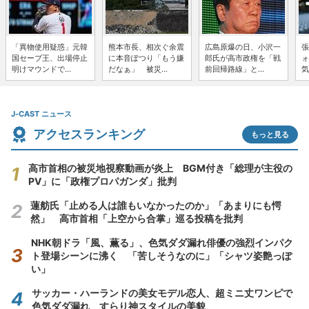
「異物使用疑惑」元韓
熊本市長、相次ぐ余震
広島原爆の日、小沢一
張
国セーブ王、出場停止
に本音ぽつり「もう嫌
郎氏が高市政権を「戦
ォ
明けマウンドで...
だなぁ」 被災...
前回帰路線」と...
気
J-CAST ニュース
アクセスランキング
もっと見る
高市首相の被災地視察動画が炎上 BGM付き「総理が主役の
PV」に「政権プロパガンダ」批判
蓮舫氏「止める人は誰もいなかったのか」「あまりにも愕
然」 高市首相「上空から合掌」巡る投稿を批判
NHK朝ドラ「風、薫る」、色気ダダ漏れ俳優の強烈インパク
ト登場シーンに沸く 「苦しそうなのに」「シャツ姿艶っぽ
い」
サッカー・ハーランドの美女モデル恋人、超ミニ丈ワンピで
色気ダダ漏れ すらり神スタイルの美貌