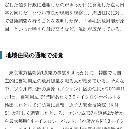
定した値を行政に通報したのがきっかけに発覚した点も日
本と同じだ。ソウル市長が現場を視察し、周辺住民に対し
て健康調査を行うことを表明したが、「薄毛は放射能が原
因」といった噂すら飛び交うなど、混乱が広がっている。
地域住民の通報で発覚
東京電力福島第1原発の事故をきっかけに、韓国でも自
主的に自宅周辺の放射線量を測る人が増えている。そんな
中、ソウル市北部の蘆原（ノウォン）区の住民が2011年11
月1日、自宅周辺で1時間あたり3.0マイクロシーベルトを
検出したとして消防署に通報。原子力安全技術院（KIN
S）が詳しく調査したところ、セシウム137を道路2か所か
ら最大毎時1.4マイクロシーベルト、1か所から同1.8マイク