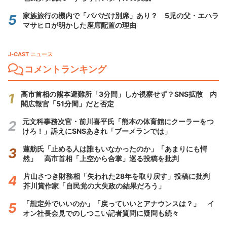
家族旅行の機内で「パパだけ別席」あり？ 5児の父・エハラ
マサヒロが明かした座席配置の理由
J-CAST ニュース
コメントランキング
高市首相の熊本避難所「3分間」しか視察せず？SNS拡散 内
閣広報官「51分間」だと否定
元文科事務次官・前川喜平氏「熊本の体育館にクーラーをつ
けろ！」訴えにSNSあきれ「ブーメランでは」
蓮舫氏「止める人は誰もいなかったのか」「あまりにも愕
然」 高市首相「上空から合掌」巡る投稿を批判
片山さつき財務相「失われた28年を取り戻す」投稿に批判
芥川賞作家「自民党の大失政の結果だろう」
「想定外でいいのか」「戻っていいとアナウンスは？」 イ
オン社長会見でのしつこい記者質問に疑問も続々