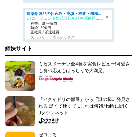
建築用製品の仕込み・充填・検査・機械操作/寮完備/日払い/工場・製造
＞
UTエージェント株式会社AGT南関東第二CU
神奈川県 平塚市
時給1,500円
正社員 / 派遣社員
スポンサー：求人ボックス
姉妹サイト
ミセスドーナツ全4種を実食レビュー!可愛さ
も食べ応えもばっちりで大満足。
「ヒクイドリの部屋」から〝謎の棒〟発見さ
れる 黒くて硬くて...これは何?動物園に聞く|
Jタウンネット
ゼロまる