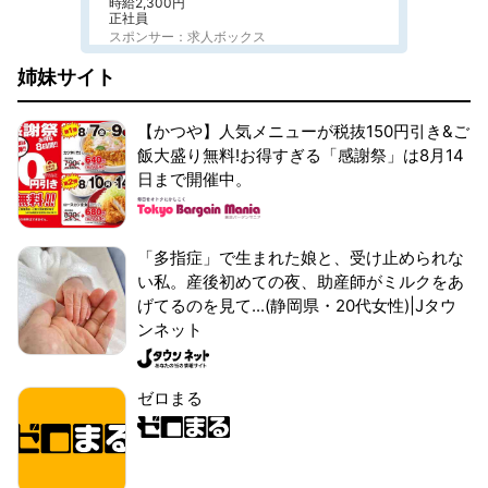
時給2,300円
正社員
スポンサー：求人ボックス
姉妹サイト
【かつや】人気メニューが税抜150円引き&ご
飯大盛り無料!お得すぎる「感謝祭」は8月14
日まで開催中。
「多指症」で生まれた娘と、受け止められな
い私。産後初めての夜、助産師がミルクをあ
げてるのを見て...(静岡県・20代女性)|Jタウ
ンネット
ゼロまる