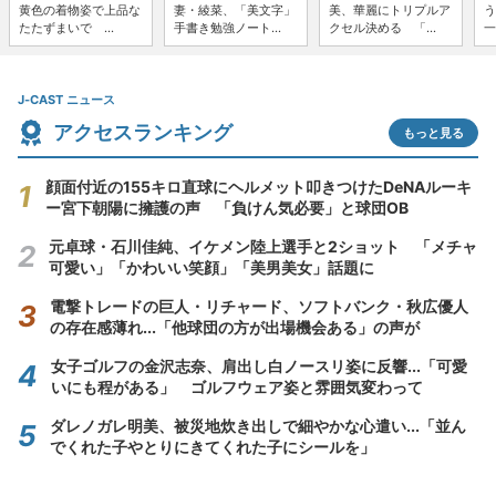
黄色の着物姿で上品な
妻・綾菜、「美文字」
美、華麗にトリプルア
う
たたずまいで ...
手書き勉強ノート...
クセル決める 「...
一
J-CAST ニュース
アクセスランキング
もっと見る
顔面付近の155キロ直球にヘルメット叩きつけたDeNAルーキ
ー宮下朝陽に擁護の声 「負けん気必要」と球団OB
元卓球・石川佳純、イケメン陸上選手と2ショット 「メチャ
可愛い」「かわいい笑顔」「美男美女」話題に
電撃トレードの巨人・リチャード、ソフトバンク・秋広優人
の存在感薄れ...「他球団の方が出場機会ある」の声が
女子ゴルフの金沢志奈、肩出し白ノースリ姿に反響...「可愛
いにも程がある」 ゴルフウェア姿と雰囲気変わって
ダレノガレ明美、被災地炊き出しで細やかな心遣い...「並ん
でくれた子やとりにきてくれた子にシールを」