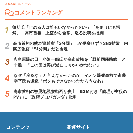
J-CAST ニュース
コメントランキング
蓮舫氏「止める人は誰もいなかったのか」「あまりにも愕
然」 高市首相「上空から合掌」巡る投稿を批判
高市首相の熊本避難所「3分間」しか視察せず？SNS拡散 内
閣広報官「51分間」だと否定
広島原爆の日、小沢一郎氏が高市政権を「戦前回帰路線」と
非難 「この国は再び滅亡に向かいかねない」
なぜ「戻るな」と言えなかったのか イオン爆発事故で斎藤
幸平氏も逡巡「ボクもできなかっただろうなあ」
高市首相の被災地視察動画が炎上 BGM付き「総理が主役の
PV」に「政権プロパガンダ」批判
コンテンツ
関連サイト