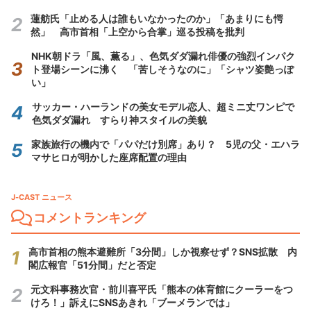
蓮舫氏「止める人は誰もいなかったのか」「あまりにも愕
然」 高市首相「上空から合掌」巡る投稿を批判
NHK朝ドラ「風、薫る」、色気ダダ漏れ俳優の強烈インパク
ト登場シーンに沸く 「苦しそうなのに」「シャツ姿艶っぽ
い」
サッカー・ハーランドの美女モデル恋人、超ミニ丈ワンピで
色気ダダ漏れ すらり神スタイルの美貌
家族旅行の機内で「パパだけ別席」あり？ 5児の父・エハラ
マサヒロが明かした座席配置の理由
J-CAST ニュース
コメントランキング
高市首相の熊本避難所「3分間」しか視察せず？SNS拡散 内
閣広報官「51分間」だと否定
元文科事務次官・前川喜平氏「熊本の体育館にクーラーをつ
けろ！」訴えにSNSあきれ「ブーメランでは」