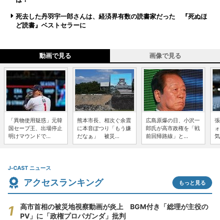
死去した丹羽宇一郎さんは、経済界有数の読書家だった 『死ぬほ
ど読書』ベストセラーに
動画で見る
画像で見る
「異物使用疑惑」元韓
熊本市長、相次ぐ余震
広島原爆の日、小沢一
張
国セーブ王、出場停止
に本音ぽつり「もう嫌
郎氏が高市政権を「戦
ォ
明けマウンドで...
だなぁ」 被災...
前回帰路線」と...
気
J-CAST ニュース
アクセスランキング
もっと見る
高市首相の被災地視察動画が炎上 BGM付き「総理が主役の
PV」に「政権プロパガンダ」批判