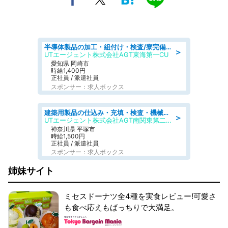
半導体製品の加工・組付け・検査/寮完備/日勤/日払い/工場・製造
＞
UTエージェント株式会社AGT東海第一CU
愛知県 岡崎市
時給1,400円
正社員 / 派遣社員
スポンサー：求人ボックス
建築用製品の仕込み・充填・検査・機械操作/寮完備/日払い/工場・製造
＞
UTエージェント株式会社AGT南関東第二CU
神奈川県 平塚市
時給1,500円
正社員 / 派遣社員
スポンサー：求人ボックス
姉妹サイト
ミセスドーナツ全4種を実食レビュー!可愛さ
も食べ応えもばっちりで大満足。