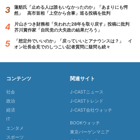
蓮舫氏「止める人は誰もいなかったのか」「あまりにも愕
然」 高市首相「上空から合掌」巡る投稿を批判
片山さつき財務相「失われた28年を取り戻す」投稿に批判
芥川賞作家「自民党の大失政の結果だろう」
「想定外でいいのか」「戻っていいとアナウンスは？」 イ
オン社長会見でのしつこい記者質問に疑問も続々
コンテンツ
関連サイト
社会
J-CASTニュース
政治
J-CASTトレンド
経済
J-CAST会社ウォッチ
IT
BOOKウォッチ
エンタメ
東京バーゲンマニア
スポーツ