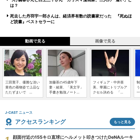
は？
死去した丹羽宇一郎さんは、経済界有数の読書家だった 『死ぬほ
ど読書』ベストセラーに
動画で見る
画像で見る
三田寛子、優雅な淡い
加藤茶の45歳年下
フィギュア・中井亜
制
黄色の着物姿で上品な
妻・綾菜、「美文字」
美、華麗にトリプルア
う
たたずまいで ...
手書き勉強ノート...
クセル決める 「...
一
J-CAST ニュース
アクセスランキング
もっと見る
顔面付近の155キロ直球にヘルメット叩きつけたDeNAルーキ