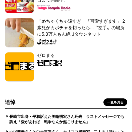
「めちゃくちゃ遠すぎ」「可愛すぎます」 2
歳児がカボチャを切ったら...〝左手〟の場所
に5.3万人もん絶|Jタウンネット
ゼロまる
追悼
一覧を見る
長崎市出身・平和訴えた美輪明宏さん死去 ラストメッセージでも
訴え「愛があれば 戦争なんか起こりません」
つげ義春さんと白土三平さん カリスマ漫画家、二人の「違い」と