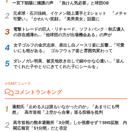
ー宮下朝陽に擁護の声 「負けん気必要」と球団OB
元卓球・石川佳純、イケメン陸上選手と2ショット 「メチャ
可愛い」「かわいい笑顔」「美男美女」話題に
電撃トレードの巨人・リチャード、ソフトバンク・秋広優人
の存在感薄れ...「他球団の方が出場機会ある」の声が
女子ゴルフの金沢志奈、肩出し白ノースリ姿に反響...「可愛
いにも程がある」 ゴルフウェア姿と雰囲気変わって
ダレノガレ明美、被災地炊き出しで細やかな心遣い...「並ん
でくれた子やとりにきてくれた子にシールを」
J-CAST ニュース
コメントランキング
蓮舫氏「止める人は誰もいなかったのか」「あまりにも愕
然」 高市首相「上空から合掌」巡る投稿を批判
高市首相の熊本避難所「3分間」しか視察せず？SNS拡散 内
閣広報官「51分間」だと否定