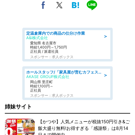
定温倉庫内での商品の仕分け作業
＞
A&I株式会社
愛知県 名古屋市
時給1,400円～1,750円
正社員 / 派遣社員
スポンサー：求人ボックス
ホールスタッフ/「家具屋が営むカフェスタッフ!」週2日～OK!嬉しいまかない付き/岡山県/浅口郡里庄町
＞
AKASE GROUP株式会社
岡山県 里庄町
時給1,100円～
正社員
スポンサー：求人ボックス
姉妹サイト
【かつや】人気メニューが税抜150円引き&ご
飯大盛り無料!お得すぎる「感謝祭」は8月14
日まで開催中。