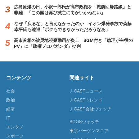
広島原爆の日、小沢一郎氏が高市政権を「戦前回帰路線」と
非難 「この国は再び滅亡に向かいかねない」
なぜ「戻るな」と言えなかったのか イオン爆発事故で斎藤
幸平氏も逡巡「ボクもできなかっただろうなあ」
高市首相の被災地視察動画が炎上 BGM付き「総理が主役の
PV」に「政権プロパガンダ」批判
コンテンツ
関連サイト
社会
J-CASTニュース
政治
J-CASTトレンド
経済
J-CAST会社ウォッチ
IT
BOOKウォッチ
エンタメ
東京バーゲンマニア
スポーツ