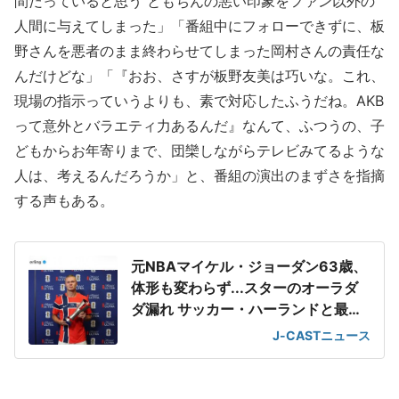
間だっていると思う ともちんの悪い印象をファン以外の
人間に与えてしまった」「番組中にフォローできずに、板
野さんを悪者のまま終わらせてしまった岡村さんの責任な
んだけどな」「『おお、さすが板野友美は巧いな。これ、
現場の指示っていうよりも、素で対応したふうだね。AKB
って意外とバラエティ力あるんだ』なんて、ふつうの、子
どもからお年寄りまで、団欒しながらテレビみてるような
人は、考えるんだろうか」と、番組の演出のまずさを指摘
する声もある。
元NBAマイケル・ジョーダン63歳、
体形も変わらず...スターのオーラダ
ダ漏れ サッカー・ハーランドと最強
2ショット
J-CASTニュース