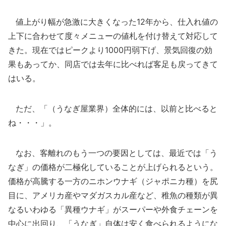
値上がり幅が急激に大きくなった12年から、仕入れ値の
上下に合わせて度々メニューの値札を付け替えて対応して
きた。現在ではピークより1000円弱下げ、景気回復の効
果もあってか、同店では去年に比べれば客足も戻ってきて
はいる。
ただ、「（うなぎ屋業界）全体的には、以前と比べると
ね・・・」。
なお、客離れのもう一つの要因としては、最近では「う
なぎ」の価格が二極化していることが上げられるという。
価格が高騰する一方のニホンウナギ（ジャポニカ種）を尻
目に、アメリカ産やマダガスカル産など、稚魚の種類が異
なるいわゆる「異種ウナギ」がスーパーや外食チェーンを
中心に出回り、「うなぎ」自体は安く食べられるようにな