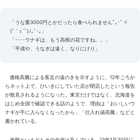
「うな重3000円とかだったら食べられませんﾟ｡･ﾟヾ
(ﾟ｀ｪ´ﾟ)ﾉ｡ﾟ･｡」
「････ウナギは、もう高根の花ですね。。」
「平成や、うなぎは遠く、なりにけり」
価格高騰による客足の遠のきを示すように、12年ごろか
らネット上で、ひいきにしていた店が閉店したという報告
が散見されるようになった。東京だけではなく、北海道を
はじめ全国で確認できる話のようで、理由は「おいしいウ
ナギが手に入らなくなったから」「仕入れ値高騰」などと
書かれている。
老舗といえどもその余波は及んでいる。13年1月30日に