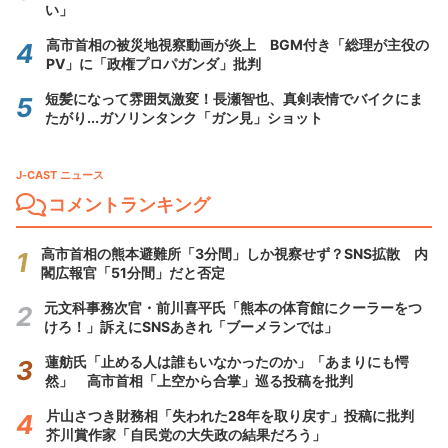
い」
高市首相の被災地視察動画が炎上 BGM付き「総理が主役の
PV」に「政権プロパガンダ」批判
短髪になって雰囲気激変！長瀬智也、真剣表情でバイクにま
たがり...ガソリンタンク「ガン見」ショット
J-CAST ニュース
コメントランキング
高市首相の熊本避難所「3分間」しか視察せず？SNS拡散 内
閣広報官「51分間」だと否定
元文科事務次官・前川喜平氏「熊本の体育館にクーラーをつ
けろ！」訴えにSNSあきれ「ブーメランでは」
蓮舫氏「止める人は誰もいなかったのか」「あまりにも愕
然」 高市首相「上空から合掌」巡る投稿を批判
片山さつき財務相「失われた28年を取り戻す」投稿に批判
芥川賞作家「自民党の大失政の結果だろう」