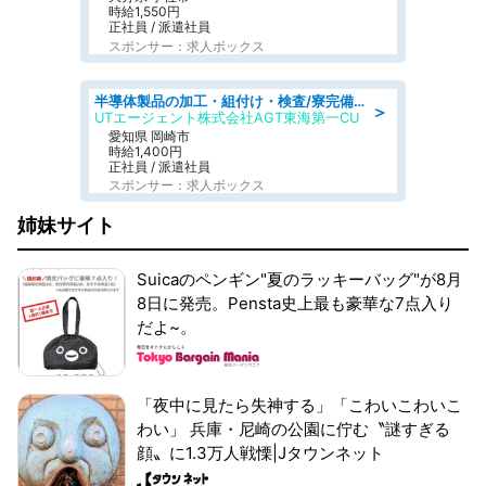
時給1,550円
正社員 / 派遣社員
スポンサー：求人ボックス
半導体製品の加工・組付け・検査/寮完備/日勤/日払い/工場・製造
＞
UTエージェント株式会社AGT東海第一CU
愛知県 岡崎市
時給1,400円
正社員 / 派遣社員
スポンサー：求人ボックス
姉妹サイト
Suicaのペンギン"夏のラッキーバッグ"が8月
8日に発売。Pensta史上最も豪華な7点入り
だよ~。
「夜中に見たら失神する」「こわいこわいこ
わい」 兵庫・尼崎の公園に佇む〝謎すぎる
顔〟に1.3万人戦慄|Jタウンネット