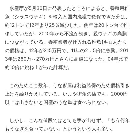
水産庁が5月30日に発表したところによると、養殖用稚
魚（シラスウナギ）を輸入と国内漁獲で確保できた分は、
約12トンで12年より25％減少した。例年は20トン台で推
移していたが、2010年から不漁が続き、親ウナギの高騰
につながっている。養殖業者が仕入れる稚魚1キロあたり
の価格は、12年が215万円で、11年の2．5倍に急騰。201
3年は260万～270万円とさらに高値になった。04年比で
約10倍に跳ね上がった計算だ。
このためここ数年、うなぎ屋は利益確保のため価格引き
上げを繰りかえしている。いまや街角の店でも、2000円
以上は出さないと国産のうな重は食べられない。
しかし、こんな値段ではとても手が出せず、「もう何年
もうなぎを食べていない」というという人も多い。