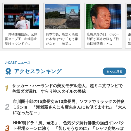
「異物使用疑惑」元韓
熊本市長、相次ぐ余震
広島原爆の日、小沢一
張
国セーブ王、出場停止
に本音ぽつり「もう嫌
郎氏が高市政権を「戦
ォ
明けマウンドで...
だなぁ」 被災...
前回帰路線」と...
気
J-CAST ニュース
アクセスランキング
もっと見る
サッカー・ハーランドの美女モデル恋人、超ミニ丈ワンピで
色気ダダ漏れ すらり神スタイルの美貌
市川團十郎の15歳長女＆13歳長男、ソファでリラックス仲良
し2ショ 「海老蔵さんにも麻央さんにも似てますね」「大人
になったな～」
NHK朝ドラ「風、薫る」、色気ダダ漏れ俳優の強烈インパク
ト登場シーンに沸く 「苦しそうなのに」「シャツ姿艶っぽ