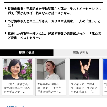
長崎市出身・平和訴えた美輪明宏さん死去 ラストメッセージでも
訴え「愛があれば 戦争なんか起こりません」
つげ義春さんと白土三平さん カリスマ漫画家、二人の「違い」と
は？
死去した丹羽宇一郎さんは、経済界有数の読書家だった 『死ぬほ
ど読書』ベストセラーに
動画で見る
画像で見る
三田寛子、優雅な淡い
加藤茶の45歳年下
フィギュア・中井亜
制
黄色の着物姿で上品な
妻・綾菜、「美文字」
美、華麗にトリプルア
う
たたずまいで ...
手書き勉強ノート...
クセル決める 「...
一