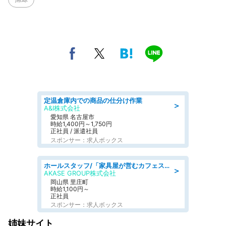
定温倉庫内での商品の仕分け作業
＞
A&I株式会社
愛知県 名古屋市
時給1,400円～1,750円
正社員 / 派遣社員
スポンサー：求人ボックス
ホールスタッフ/「家具屋が営むカフェスタッフ!」週2日～OK!嬉しいまかない付き/岡山県/浅口郡里庄町
＞
AKASE GROUP株式会社
岡山県 里庄町
時給1,100円～
正社員
スポンサー：求人ボックス
姉妹サイト