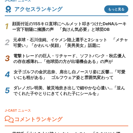
J-CAST ニュース
アクセスランキング
もっと見る
顔面付近の155キロ直球にヘルメット叩きつけたDeNAルーキ
ー宮下朝陽に擁護の声 「負けん気必要」と球団OB
元卓球・石川佳純、イケメン陸上選手と2ショット 「メチャ
可愛い」「かわいい笑顔」「美男美女」話題に
電撃トレードの巨人・リチャード、ソフトバンク・秋広優人
の存在感薄れ...「他球団の方が出場機会ある」の声が
女子ゴルフの金沢志奈、肩出し白ノースリ姿に反響...「可愛
いにも程がある」 ゴルフウェア姿と雰囲気変わって
ダレノガレ明美、被災地炊き出しで細やかな心遣い...「並ん
でくれた子やとりにきてくれた子にシールを」
J-CAST ニュース
コメントランキング