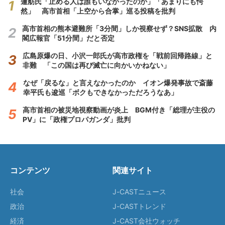
蓮舫氏「止める人は誰もいなかったのか」「あまりにも愕
然」 高市首相「上空から合掌」巡る投稿を批判
高市首相の熊本避難所「3分間」しか視察せず？SNS拡散 内
閣広報官「51分間」だと否定
広島原爆の日、小沢一郎氏が高市政権を「戦前回帰路線」と
非難 「この国は再び滅亡に向かいかねない」
なぜ「戻るな」と言えなかったのか イオン爆発事故で斎藤
幸平氏も逡巡「ボクもできなかっただろうなあ」
高市首相の被災地視察動画が炎上 BGM付き「総理が主役の
PV」に「政権プロパガンダ」批判
コンテンツ
関連サイト
社会
J-CASTニュース
政治
J-CASTトレンド
経済
J-CAST会社ウォッチ