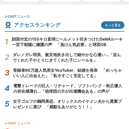
J-CAST ニュース
アクセスランキング
もっと見る
顔面付近の155キロ直球にヘルメット叩きつけたDeNAルーキ
ー宮下朝陽に擁護の声 「負けん気必要」と球団OB
ダレノガレ明美、被災地炊き出しで細やかな心遣い...「並ん
でくれた子やとりにきてくれた子にシールを」
登録者60万超人気美女YouTuber、結婚を発表 「めっちゃ
いい人に出会えた」「私今すごく安定してる」
電撃トレードの巨人・リチャード、ソフトバンク・秋広優人
の存在感薄れ...「他球団の方が出場機会ある」の声が
女子ゴルフの鶴岡果恋、オリックスのイケメン夫から貴重プ
レゼントに喜び 「感動をありがとう！！」
J-CAST ニュース