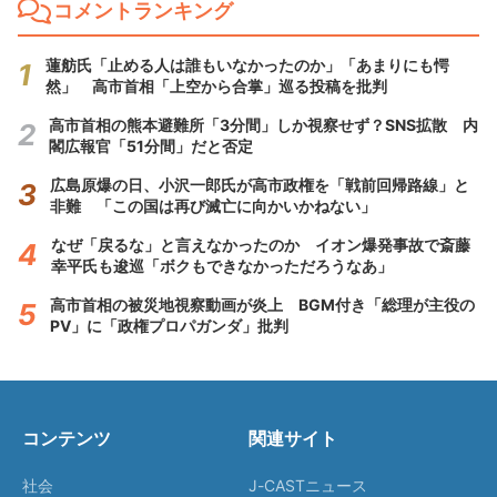
コメントランキング
蓮舫氏「止める人は誰もいなかったのか」「あまりにも愕
然」 高市首相「上空から合掌」巡る投稿を批判
高市首相の熊本避難所「3分間」しか視察せず？SNS拡散 内
閣広報官「51分間」だと否定
広島原爆の日、小沢一郎氏が高市政権を「戦前回帰路線」と
非難 「この国は再び滅亡に向かいかねない」
なぜ「戻るな」と言えなかったのか イオン爆発事故で斎藤
幸平氏も逡巡「ボクもできなかっただろうなあ」
高市首相の被災地視察動画が炎上 BGM付き「総理が主役の
PV」に「政権プロパガンダ」批判
コンテンツ
関連サイト
社会
J-CASTニュース