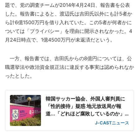
題で、党の調査チームが2014年4月24日、報告書を公表
した。報告書によると、渡辺氏は吉田氏以外にも計5者か
ら計6億1500万円を借り入れていた。この5者が何者かに
ついては「プライバシー」を理由に開示されなかった。4
月24日時点で、1億4500万円が未返済だという。
一方、報告書では、吉田氏からの8億円については、公
職選挙法や政治資金規正法に違反する事実は認められなか
ったとした。
韓国サッカー協会、外国人審判員に
「性的接待」疑惑 地元放送局が報
道...「どれほど腐敗しているのか」
韓国ファン呆れ
J-CASTニュース