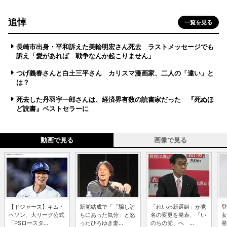
追悼
一覧を見る
長崎市出身・平和訴えた美輪明宏さん死去 ラストメッセージでも
訴え「愛があれば 戦争なんか起こりません」
つげ義春さんと白土三平さん カリスマ漫画家、二人の「違い」と
は？
死去した丹羽宇一郎さんは、経済界有数の読書家だった 『死ぬほ
ど読書』ベストセラーに
動画で見る
画像で見る
【ドジャース】キム・
新党結成で「「騙し討
「れいわ新選組」が党
登
ヘソン、大リーグ公式
ちにあった気分」と怒
名の変更を発表、「い
女
「PSロースタ...
ったひろゆき妻...
のちの党」へ ...
発