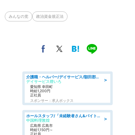
みんなの党
政治資金規正法
介護職・ヘルパー/デイサービス/額田郡幸田町/JR東海道本線 幸田/愛知県
＞
デイサービス燈いろ
愛知県 幸田町
時給1,200円
正社員
スポンサー：求人ボックス
ホールスタッフ/「未経験者さん&バイトデビューも大歓迎」残業ほぼなし×1日3時間〜勤務OK!フォロー体制も充実/広島県/広島市南区
＞
中国料理敦煌
広島県 広島市
時給1,150円～
正社員