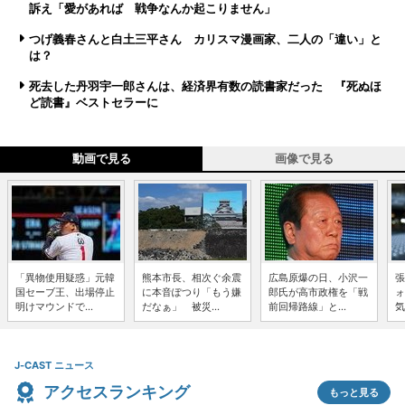
訴え「愛があれば 戦争なんか起こりません」
つげ義春さんと白土三平さん カリスマ漫画家、二人の「違い」と
は？
死去した丹羽宇一郎さんは、経済界有数の読書家だった 『死ぬほ
ど読書』ベストセラーに
動画で見る
画像で見る
「異物使用疑惑」元韓
熊本市長、相次ぐ余震
広島原爆の日、小沢一
張
国セーブ王、出場停止
に本音ぽつり「もう嫌
郎氏が高市政権を「戦
ォ
明けマウンドで...
だなぁ」 被災...
前回帰路線」と...
気
J-CAST ニュース
アクセスランキング
もっと見る