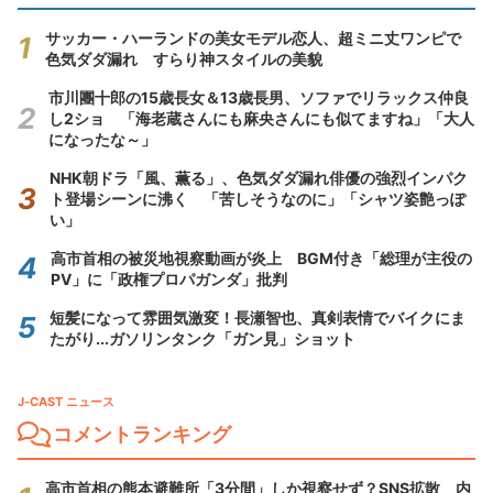
サッカー・ハーランドの美女モデル恋人、超ミニ丈ワンピで
色気ダダ漏れ すらり神スタイルの美貌
市川團十郎の15歳長女＆13歳長男、ソファでリラックス仲良
し2ショ 「海老蔵さんにも麻央さんにも似てますね」「大人
になったな～」
NHK朝ドラ「風、薫る」、色気ダダ漏れ俳優の強烈インパク
ト登場シーンに沸く 「苦しそうなのに」「シャツ姿艶っぽ
い」
高市首相の被災地視察動画が炎上 BGM付き「総理が主役の
PV」に「政権プロパガンダ」批判
短髪になって雰囲気激変！長瀬智也、真剣表情でバイクにま
たがり...ガソリンタンク「ガン見」ショット
J-CAST ニュース
コメントランキング
高市首相の熊本避難所「3分間」しか視察せず？SNS拡散 内