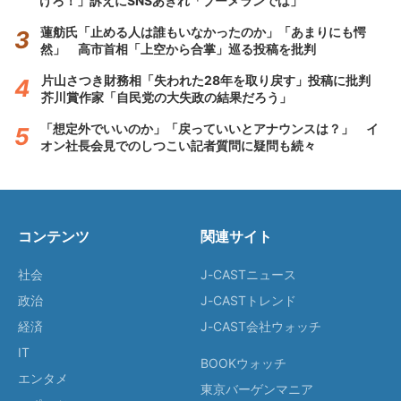
けろ！」訴えにSNSあきれ「ブーメランでは」
蓮舫氏「止める人は誰もいなかったのか」「あまりにも愕
然」 高市首相「上空から合掌」巡る投稿を批判
片山さつき財務相「失われた28年を取り戻す」投稿に批判
芥川賞作家「自民党の大失政の結果だろう」
「想定外でいいのか」「戻っていいとアナウンスは？」 イ
オン社長会見でのしつこい記者質問に疑問も続々
コンテンツ
関連サイト
社会
J-CASTニュース
政治
J-CASTトレンド
経済
J-CAST会社ウォッチ
IT
BOOKウォッチ
エンタメ
東京バーゲンマニア