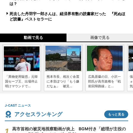
は？
死去した丹羽宇一郎さんは、経済界有数の読書家だった 『死ぬほ
ど読書』ベストセラーに
動画で見る
画像で見る
「異物使用疑惑」元韓
熊本市長、相次ぐ余震
広島原爆の日、小沢一
張
国セーブ王、出場停止
に本音ぽつり「もう嫌
郎氏が高市政権を「戦
ォ
明けマウンドで...
だなぁ」 被災...
前回帰路線」と...
気
J-CAST ニュース
アクセスランキング
もっと見る
高市首相の被災地視察動画が炎上 BGM付き「総理が主役の