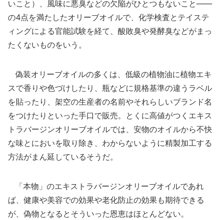
いこと）、風味に悪臭などの欠陥がひとつもないこと――
の4点を満たしたオリーブオイルで、化学検査とテイステ
ィングによる官能試験を経て、酸敗臭や発酵臭などがまっ
たくないものをいう。
偽装オリーブオイルの多くは、低級の植物油に植物エキ
スで香りや色づけしたり、瓶などに規格基準の違うラベル
を貼ったり、架空の生産者の名前やそれらしいブランド名
をつけたりといった手口で販売。とくに高値がつくエキス
トラバージンオリーブオイルでは、安物のオイルから不快
な味とにおいを取り除き、わからないように精製加工する
方法がまん延しているそうだ。
「本物」のエキストラバージンオリーブオイルであれ
ば、健康や美容での効果や老化防止の効果も期待できる
が、偽物となるとそういった恩恵はほとんどない。