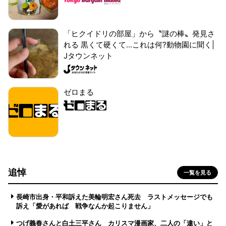
「ヒクイドリの部屋」から〝謎の棒〟発見さ
れる 黒くて硬くて...これは何?動物園に聞く|
Jタウンネット
ゼロまる
追悼
一覧を見る
長崎市出身・平和訴えた美輪明宏さん死去 ラストメッセージでも
訴え「愛があれば 戦争なんか起こりません」
つげ義春さんと白土三平さん カリスマ漫画家、二人の「違い」と