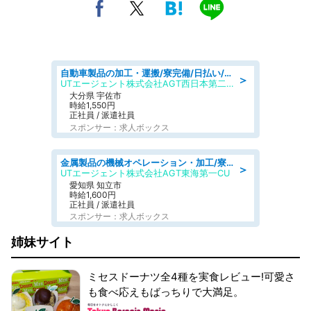
自動車製品の加工・運搬/寮完備/日払い/工場・製造
＞
UTエージェント株式会社AGT西日本第二CU
大分県 宇佐市
時給1,550円
正社員 / 派遣社員
スポンサー：求人ボックス
金属製品の機械オペレーション・加工/寮完備/日払い/工場・製造
＞
UTエージェント株式会社AGT東海第一CU
愛知県 知立市
時給1,600円
正社員 / 派遣社員
スポンサー：求人ボックス
姉妹サイト
ミセスドーナツ全4種を実食レビュー!可愛さ
も食べ応えもばっちりで大満足。