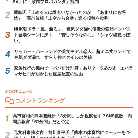
PV」に「政権プロパガンダ」批判
蓮舫氏「止める人は誰もいなかったのか」「あまりにも愕
然」 高市首相「上空から合掌」巡る投稿を批判
NHK朝ドラ「風、薫る」、色気ダダ漏れ俳優の強烈インパク
ト登場シーンに沸く 「苦しそうなのに」「シャツ姿艶っぽ
い」
サッカー・ハーランドの美女モデル恋人、超ミニ丈ワンピで
色気ダダ漏れ すらり神スタイルの美貌
家族旅行の機内で「パパだけ別席」あり？ 5児の父・エハラ
マサヒロが明かした座席配置の理由
J-CAST ニュース
コメントランキング
高市首相の熊本避難所「3分間」しか視察せず？SNS拡散 内
閣広報官「51分間」だと否定
元文科事務次官・前川喜平氏「熊本の体育館にクーラーをつ