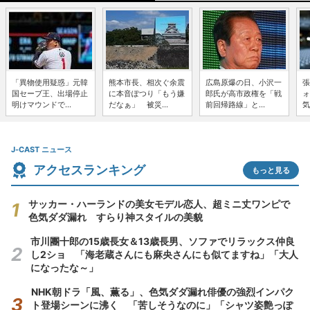
「異物使用疑惑」元韓
熊本市長、相次ぐ余震
広島原爆の日、小沢一
張
国セーブ王、出場停止
に本音ぽつり「もう嫌
郎氏が高市政権を「戦
ォ
明けマウンドで...
だなぁ」 被災...
前回帰路線」と...
気
J-CAST ニュース
アクセスランキング
もっと見る
サッカー・ハーランドの美女モデル恋人、超ミニ丈ワンピで
色気ダダ漏れ すらり神スタイルの美貌
市川團十郎の15歳長女＆13歳長男、ソファでリラックス仲良
し2ショ 「海老蔵さんにも麻央さんにも似てますね」「大人
になったな～」
NHK朝ドラ「風、薫る」、色気ダダ漏れ俳優の強烈インパク
ト登場シーンに沸く 「苦しそうなのに」「シャツ姿艶っぽ