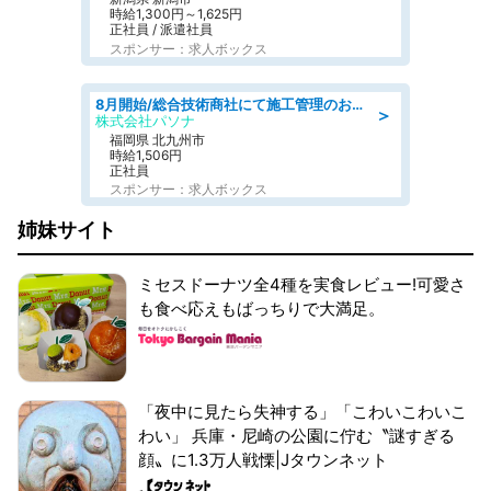
時給1,300円～1,625円
正社員 / 派遣社員
スポンサー：求人ボックス
8月開始/総合技術商社にて施工管理のお仕事/即日勤務可/車通勤可/工事・土木施工管理/生産・品質管理
＞
株式会社パソナ
福岡県 北九州市
時給1,506円
正社員
スポンサー：求人ボックス
姉妹サイト
ミセスドーナツ全4種を実食レビュー!可愛さ
も食べ応えもばっちりで大満足。
「夜中に見たら失神する」「こわいこわいこ
わい」 兵庫・尼崎の公園に佇む〝謎すぎる
顔〟に1.3万人戦慄|Jタウンネット