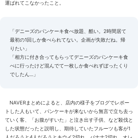
運ばれてこなかったこと。
「デニーズのパンケーキ食べ放題、酷い。2時間居て
最初の1回しか食べられてない。企画が失敗だね。帰
りたい」
「相方に付き合ってもらってデニーズのパンケーキ食
べに行ったけど混んでて一枚しか食べれずぼったくり
でしたん...」
NAVERまとめによると、店内の様子をブログでレポー
トした人もいて、パンケーキが来ないから無言で立ち去っ
ていく客、「お腹がすいた」と泣き出す子供、など殺伐と
した状態だったと説明し、期待していたフルーツも客が1
人だろうと4人だろうとキウイ2切れ、バナナ2切れ、オレ