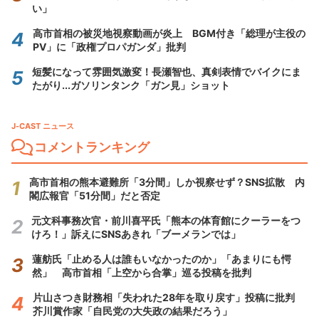
い」
高市首相の被災地視察動画が炎上 BGM付き「総理が主役の
PV」に「政権プロパガンダ」批判
短髪になって雰囲気激変！長瀬智也、真剣表情でバイクにま
たがり...ガソリンタンク「ガン見」ショット
J-CAST ニュース
コメントランキング
高市首相の熊本避難所「3分間」しか視察せず？SNS拡散 内
閣広報官「51分間」だと否定
元文科事務次官・前川喜平氏「熊本の体育館にクーラーをつ
けろ！」訴えにSNSあきれ「ブーメランでは」
蓮舫氏「止める人は誰もいなかったのか」「あまりにも愕
然」 高市首相「上空から合掌」巡る投稿を批判
片山さつき財務相「失われた28年を取り戻す」投稿に批判
芥川賞作家「自民党の大失政の結果だろう」