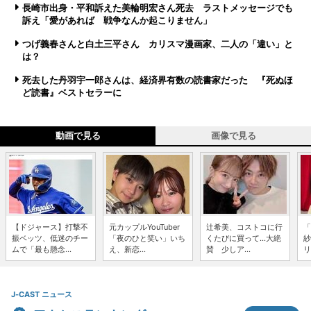
長崎市出身・平和訴えた美輪明宏さん死去 ラストメッセージでも
訴え「愛があれば 戦争なんか起こりません」
つげ義春さんと白土三平さん カリスマ漫画家、二人の「違い」と
は？
死去した丹羽宇一郎さんは、経済界有数の読書家だった 『死ぬほ
ど読書』ベストセラーに
動画で見る
画像で見る
【ドジャース】打撃不
元カップルYouTuber
辻希美、コストコに行
「
振ベッツ、低迷のチー
「夜のひと笑い」いち
くたびに買って...大絶
紗
ムで「最も懸念...
え、新恋...
賛 少しア...
リ
J-CAST ニュース