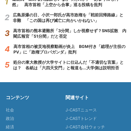
然」 高市首相「上空から合掌」巡る投稿を批判
広島原爆の日、小沢一郎氏が高市政権を「戦前回帰路線」と
非難 「この国は再び滅亡に向かいかねない」
高市首相の熊本避難所「3分間」しか視察せず？SNS拡散 内
閣広報官「51分間」だと否定
高市首相の被災地視察動画が炎上 BGM付き「総理が主役の
PV」に「政権プロパガンダ」批判
処分の東大教授が大学サイトに仕込んだ「不適切な言葉」と
は？ 各紙は「六四天安門」と報道も...大学側は説明拒否
コンテンツ
関連サイト
社会
J-CASTニュース
政治
J-CASTトレンド
経済
J-CAST会社ウォッチ