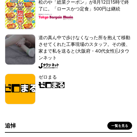
松のや「総菜クーポン」が8月12日15時で終
了に。「ロースかつ定食」500円は継続
道の真ん中で歩けなくなった所を抱えて移動
させてくれた工事現場のスタッフ。その後、
家まで私を送ると(大阪府・40代女性)|Jタウ
ンネット
ゼロまる
追悼
一覧を見る