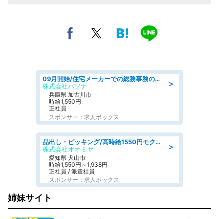
09月開始/住宅メーカーでの総務事務のお仕事/駅近/車通勤可/一般事務/人事労務
＞
株式会社パソナ
兵庫県 加古川市
時給1,550円
正社員
スポンサー：求人ボックス
品出し・ピッキング/高時給1550円モクモクと指示書通りに仕分け・品出し
＞
株式会社オオミヤ
愛知県 犬山市
時給1,550円～1,938円
正社員 / 派遣社員
スポンサー：求人ボックス
姉妹サイト