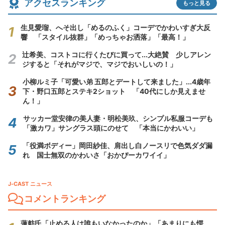
アクセスランキング
もっと見る
生見愛瑠、へそ出し「めるのふく」コーデでかわいすぎ大反
響 「スタイル抜群」「めっちゃお洒落」「最高！」
辻希美、コストコに行くたびに買って...大絶賛 少しアレン
ジすると「それがマジで、マジでおいしいの！」
小柳ルミ子「可愛い弟 五郎とデートして来ました」...4歳年
下・野口五郎とステキ2ショット 「40代にしか見えませ
ん！」
サッカー堂安律の美人妻・明松美玖、シンプル私服コーデも
「激カワ」サングラス頭にのせて 「本当にかわいい」
「役満ボディー」岡田紗佳、肩出し白ノースリで色気ダダ漏
れ 国士無双のかわいさ「おかぴーカワイイ」
J-CAST ニュース
コメントランキング
蓮舫氏「止める人は誰もいなかったのか」「あまりにも愕