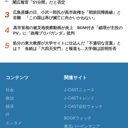
閣広報官「51分間」だと否定
広島原爆の日、小沢一郎氏が高市政権を「戦前回帰路線」と
非難 「この国は再び滅亡に向かいかねない」
高市首相の被災地視察動画が炎上 BGM付き「総理が主役の
PV」に「政権プロパガンダ」批判
処分の東大教授が大学サイトに仕込んだ「不適切な言葉」と
は？ 各紙は「六四天安門」と報道も...大学側は説明拒否
コンテンツ
関連サイト
社会
J-CASTニュース
政治
J-CASTトレンド
経済
J-CAST会社ウォッチ
IT
BOOKウォッチ
エンタメ
東京バーゲンマニア