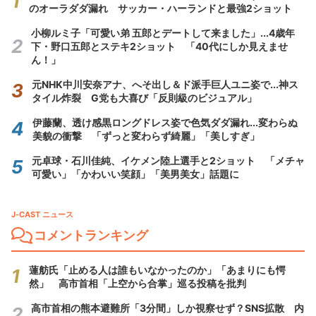
のオーラダダ漏れ サッカー・ハーランドと最強2ショット
小柳ルミ子「可愛い弟 五郎とデートして来ました」...4歳年
下・野口五郎とステキ2ショット 「40代にしか見えませ
ん！」
元NHK中川安奈アナ、へそ出し＆ド派手巨人ユニ姿で...神ス
タイル炸裂 G党も大喜び「反則級のビジュアル」
伊藤蘭、透け感黒ロングドレス姿で色気ダダ漏れ...変わらぬ
美貌の衝撃 「ずっと変わらず綺麗」「美しすぎ」
元卓球・石川佳純、イケメン陸上選手と2ショット 「メチャ
可愛い」「かわいい笑顔」「美男美女」話題に
J-CAST ニュース
コメントランキング
蓮舫氏「止める人は誰もいなかったのか」「あまりにも愕
然」 高市首相「上空から合掌」巡る投稿を批判
高市首相の熊本避難所「3分間」しか視察せず？SNS拡散 内