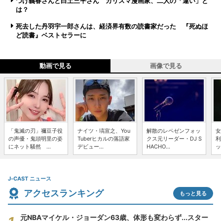
つげ義春さんと白土三平さん カリスマ漫画家、二人の「違い」と
は？
死去した丹羽宇一郎さんは、経済界有数の読書家だった 『死ぬほ
ど読書』ベストセラーに
動画で見る
画像で見る
「鬼滅の刃」禰豆子役
ナイツ・塙宣之、You
解散のレペゼンフォッ
女
の声優・鬼頭明里の姿
Tuberヒカルの落語家
クス元リーダー・DJ S
利
にネット騒然 ...
デビュー...
HACHO...
ッ
J-CAST ニュース
アクセスランキング
もっと見る
元NBAマイケル・ジョーダン63歳、体形も変わらず...スター