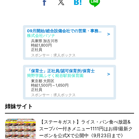
09月開始/総合設備会社での営業・事務のお仕事/車通勤可/賞与あり/営業/営業事務
＞
株式会社パソナ
兵庫県 加古川市
時給1,800円
正社員
スポンサー：求人ボックス
「保育士」正社員/認可保育所/保育士
＞
簡野学園ふぞく糀谷駅前保育園
東京都 大田区
時給1,500円～1,650円
正社員
スポンサー：求人ボックス
姉妹サイト
【ステーキガスト】ライス・パン食べ放題&
スープバー付きメニュー1111円はお得!最新ク
ーポンを公式Xで公開中《9月23日まで》