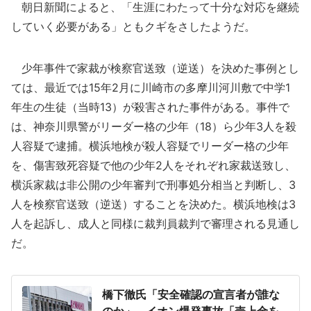
朝日新聞によると、「生涯にわたって十分な対応を継続
していく必要がある」ともクギをさしたようだ。
少年事件で家裁が検察官送致（逆送）を決めた事例とし
ては、最近では15年2月に川崎市の多摩川河川敷で中学1
年生の生徒（当時13）が殺害された事件がある。事件で
は、神奈川県警がリーダー格の少年（18）ら少年3人を殺
人容疑で逮捕。横浜地検が殺人容疑でリーダー格の少年
を、傷害致死容疑で他の少年2人をそれぞれ家裁送致し、
横浜家裁は非公開の少年審判で刑事処分相当と判断し、3
人を検察官送致（逆送）することを決めた。横浜地検は3
人を起訴し、成人と同様に裁判員裁判で審理される見通し
だ。
橋下徹氏「安全確認の宣言者が誰な