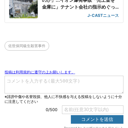
のか」...イオン爆発事故「売上金を
金庫に」テナント会社の指示めぐっ
て
J-CASTニュース
佐世保同級生殺害事件