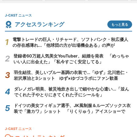
J-CAST ニュース
アクセスランキング
もっと見る
電撃トレードの巨人・リチャード、ソフトバンク・秋広優人
の存在感薄れ...「他球団の方が出場機会ある」の声が
登録者60万超人気美女YouTuber、結婚を発表 「めっちゃ
いい人に出会えた」「私今すごく安定してる」
羽生結弦、美しいブルー基調の衣装で...「ゆず」北川悠仁・
岩沢厚治と3ショット ゆず×ゆづコラボにファン歓喜
ダレノガレ明美、被災地炊き出しで細やかな心遣い...「並ん
でくれた子やとりにきてくれた子にシールを」
ドイツの美女フィギュア選手、JK風制服＆ルーズソックス衣
装で「激カワ」ショット 「りくりゅう」アイスショーで
J-CAST ニュース