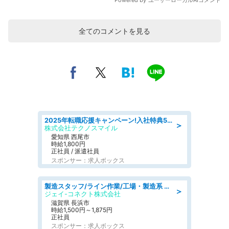
全てのコメントを見る
2025年転職応援キャンペーン!入社特典58万円/デンソーで働こう!自動車工場で小型部品の検査業務 denso aichi
＞
株式会社テクノスマイル
愛知県 西尾市
時給1,800円
正社員 / 派遣社員
スポンサー：求人ボックス
製造スタッフ/ライン作業/工場・製造系 エンジン部品の機械加工/未経験可/昼食代無料
＞
ジェイ-コネクト株式会社
滋賀県 長浜市
時給1,500円～1,875円
正社員
スポンサー：求人ボックス