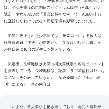
うなど約4か月をかけて今回の処遇を決めた。家裁決定で
は、少女を重度の自閉症スペクトラム障害（ASD）だと
認定。少女がASDの「非常に特殊な例」で、ASDが非行
に直結したわけではなく周辺環境も影響したとした。
01年に改正された少年法では、16歳以上による殺人は
検察官送致（逆送）が原則だが、少女は犯行時15歳。そ
の数日後に16歳の誕生日を迎えている。
決定後、長崎地検は上保由樹次席検事の名前でコメント
を発表している。長崎地検は、記者クラブ加盟社以外には
コメントを公表していないが、産経新聞（7月14日付朝
刊）によると、その内容は
「いまだに殺人欲求を抱き続けており、再犯の危険が