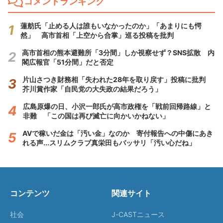
コメントランキング
蓮舫氏「止める人は誰もいなかったのか」「あまりにも愕
然」 高市首相「上空から合掌」巡る投稿を批判
高市首相の熊本避難所「3分間」しか視察せず？SNS拡散 内
閣広報官「51分間」だと否定
片山さつき財務相「失われた28年を取り戻す」投稿に批判
芥川賞作家「自民党の大失政の結果だろう」
広島原爆の日、小沢一郎氏が高市政権を「戦前回帰路線」と
非難 「この国は再び滅亡に向かいかねない」
AVで稼いだ金は「汚い金」なのか 寄付報告への中傷にあき
れる声...スリムクラブ真栄田もバッサリ「汚い心だね」
コンテンツ
関連サイト
社会
J-CASTニュース