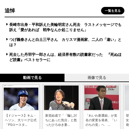
追悼
一覧を見る
長崎市出身・平和訴えた美輪明宏さん死去 ラストメッセージでも
訴え「愛があれば 戦争なんか起こりません」
つげ義春さんと白土三平さん カリスマ漫画家、二人の「違い」と
は？
死去した丹羽宇一郎さんは、経済界有数の読書家だった 『死ぬほ
ど読書』ベストセラーに
動画で見る
画像で見る
【ドジャース】キム・
新党結成で「「騙し討
「れいわ新選組」が党
登
ヘソン、大リーグ公式
ちにあった気分」と怒
名の変更を発表、「い
女
「PSロースタ...
ったひろゆき妻...
のちの党」へ ...
発