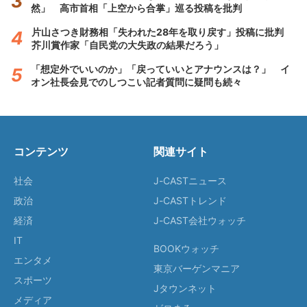
然」 高市首相「上空から合掌」巡る投稿を批判
片山さつき財務相「失われた28年を取り戻す」投稿に批判
芥川賞作家「自民党の大失政の結果だろう」
「想定外でいいのか」「戻っていいとアナウンスは？」 イ
オン社長会見でのしつこい記者質問に疑問も続々
コンテンツ
関連サイト
社会
J-CASTニュース
政治
J-CASTトレンド
経済
J-CAST会社ウォッチ
IT
BOOKウォッチ
エンタメ
東京バーゲンマニア
スポーツ
Jタウンネット
メディア