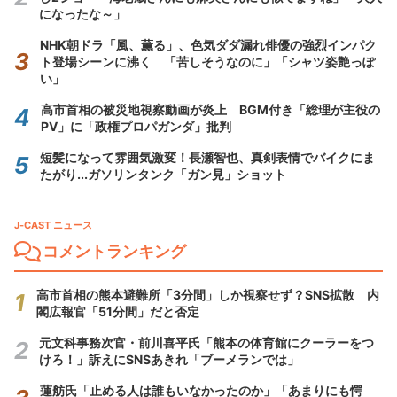
になったな～」
NHK朝ドラ「風、薫る」、色気ダダ漏れ俳優の強烈インパク
ト登場シーンに沸く 「苦しそうなのに」「シャツ姿艶っぽ
い」
高市首相の被災地視察動画が炎上 BGM付き「総理が主役の
PV」に「政権プロパガンダ」批判
短髪になって雰囲気激変！長瀬智也、真剣表情でバイクにま
たがり...ガソリンタンク「ガン見」ショット
J-CAST ニュース
コメントランキング
高市首相の熊本避難所「3分間」しか視察せず？SNS拡散 内
閣広報官「51分間」だと否定
元文科事務次官・前川喜平氏「熊本の体育館にクーラーをつ
けろ！」訴えにSNSあきれ「ブーメランでは」
蓮舫氏「止める人は誰もいなかったのか」「あまりにも愕