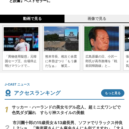
ど読書』ベストセラーに
動画で見る
画像で見る
「異物使用疑惑」元韓
熊本市長、相次ぐ余震
広島原爆の日、小沢一
張
国セーブ王、出場停止
に本音ぽつり「もう嫌
郎氏が高市政権を「戦
ォ
明けマウンドで...
だなぁ」 被災...
前回帰路線」と...
気
J-CAST ニュース
アクセスランキング
もっと見る
サッカー・ハーランドの美女モデル恋人、超ミニ丈ワンピで
色気ダダ漏れ すらり神スタイルの美貌
市川團十郎の15歳長女＆13歳長男、ソファでリラックス仲良
し2ショ 「海老蔵さんにも麻央さんにも似てますね」「大人