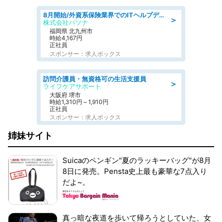
8月開始/外資系保険業界でのITヘルプデスク業務/駅近/即日勤務可/ヘルプデスク
＞
株式会社パソナ
福岡県 北九州市
時給4,167円
正社員
スポンサー：求人ボックス
訪問介護員・無資格可の生活支援員
＞
ライフケアサポート
大阪府 堺市
時給1,310円～1,910円
正社員
スポンサー：求人ボックス
姉妹サイト
Suicaのペンギン"夏のラッキーバッグ"が8月
8日に発売。Pensta史上最も豪華な7点入り
だよ~。
真っ暗な夜道を歩いて帰ろうとしていた、女