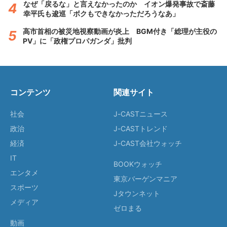
なぜ「戻るな」と言えなかったのか イオン爆発事故で斎藤
幸平氏も逡巡「ボクもできなかっただろうなあ」
高市首相の被災地視察動画が炎上 BGM付き「総理が主役の
PV」に「政権プロパガンダ」批判
コンテンツ
関連サイト
社会
J-CASTニュース
政治
J-CASTトレンド
経済
J-CAST会社ウォッチ
IT
BOOKウォッチ
エンタメ
東京バーゲンマニア
スポーツ
Jタウンネット
メディア
ゼロまる
動画