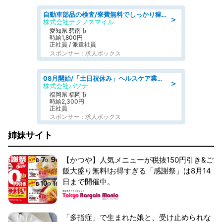
自動車部品の検査/寮費無料でしっかり稼げる denso aichi
＞
株式会社テクノスマイル
愛知県 碧南市
時給1,800円
正社員 / 派遣社員
スポンサー：求人ボックス
08月開始/「土日祝休み」ヘルスケア業界の産業保健師/高時給/未経験OK/要資格:保健師、正看護師
＞
株式会社パソナ
福岡県 福岡市
時給2,300円
正社員
スポンサー：求人ボックス
姉妹サイト
【かつや】人気メニューが税抜150円引き&ご
飯大盛り無料!お得すぎる「感謝祭」は8月14
日まで開催中。
「多指症」で生まれた娘と、受け止められな