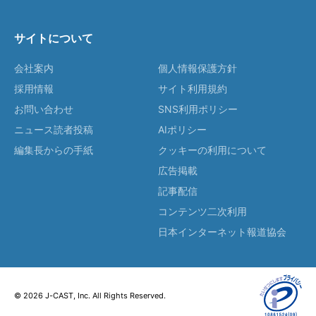
サイトについて
会社案内
個人情報保護方針
採用情報
サイト利用規約
お問い合わせ
SNS利用ポリシー
ニュース読者投稿
AIポリシー
編集長からの手紙
クッキーの利用について
広告掲載
記事配信
コンテンツ二次利用
日本インターネット報道協会
© 2026 J-CAST, Inc. All Rights Reserved.