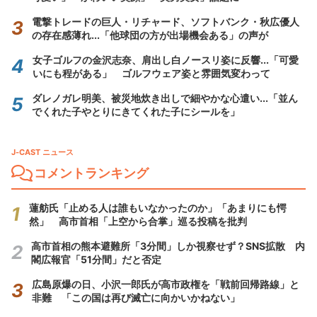
電撃トレードの巨人・リチャード、ソフトバンク・秋広優人
の存在感薄れ...「他球団の方が出場機会ある」の声が
女子ゴルフの金沢志奈、肩出し白ノースリ姿に反響...「可愛
いにも程がある」 ゴルフウェア姿と雰囲気変わって
ダレノガレ明美、被災地炊き出しで細やかな心遣い...「並ん
でくれた子やとりにきてくれた子にシールを」
J-CAST ニュース
コメントランキング
蓮舫氏「止める人は誰もいなかったのか」「あまりにも愕
然」 高市首相「上空から合掌」巡る投稿を批判
高市首相の熊本避難所「3分間」しか視察せず？SNS拡散 内
閣広報官「51分間」だと否定
広島原爆の日、小沢一郎氏が高市政権を「戦前回帰路線」と
非難 「この国は再び滅亡に向かいかねない」