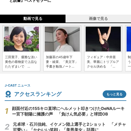
ど読書』ベストセラーに
動画で見る
画像で見る
三田寛子、優雅な淡い
加藤茶の45歳年下
フィギュア・中井亜
制
黄色の着物姿で上品な
妻・綾菜、「美文字」
美、華麗にトリプルア
う
たたずまいで ...
手書き勉強ノート...
クセル決める 「...
一
J-CAST ニュース
アクセスランキング
もっと見る
顔面付近の155キロ直球にヘルメット叩きつけたDeNAルーキ
ー宮下朝陽に擁護の声 「負けん気必要」と球団OB
元卓球・石川佳純、イケメン陸上選手と2ショット 「メチャ
可愛い」「かわいい笑顔」「美男美女」話題に