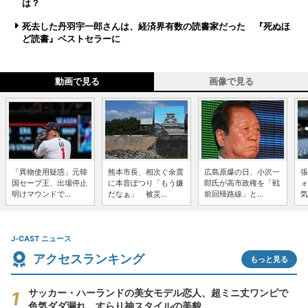
は？
死去した丹羽宇一郎さんは、経済界有数の読書家だった 『死ぬほ
ど読書』ベストセラーに
動画で見る
画像で見る
「異物使用疑惑」元韓
熊本市長、相次ぐ余震
広島原爆の日、小沢一
張
国セーブ王、出場停止
に本音ぽつり「もう嫌
郎氏が高市政権を「戦
ォ
明けマウンドで...
だなぁ」 被災...
前回帰路線」と...
気
J-CAST ニュース
アクセスランキング
もっと見る
サッカー・ハーランドの美女モデル恋人、超ミニ丈ワンピで
色気ダダ漏れ すらり神スタイルの美貌