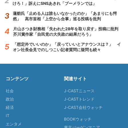
けろ！」訴えにSNSあきれ「ブーメランでは」
蓮舫氏「止める人は誰もいなかったのか」「あまりにも愕
然」 高市首相「上空から合掌」巡る投稿を批判
片山さつき財務相「失われた28年を取り戻す」投稿に批判
芥川賞作家「自民党の大失政の結果だろう」
「想定外でいいのか」「戻っていいとアナウンスは？」 イ
オン社長会見でのしつこい記者質問に疑問も続々
コンテンツ
関連サイト
社会
J-CASTニュース
政治
J-CASTトレンド
経済
J-CAST会社ウォッチ
IT
BOOKウォッチ
エンタメ
東京バーゲンマニア