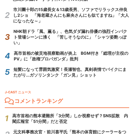
市川團十郎の15歳長女＆13歳長男、ソファでリラックス仲良
し2ショ 「海老蔵さんにも麻央さんにも似てますね」「大人
になったな～」
NHK朝ドラ「風、薫る」、色気ダダ漏れ俳優の強烈インパク
ト登場シーンに沸く 「苦しそうなのに」「シャツ姿艶っぽ
い」
高市首相の被災地視察動画が炎上 BGM付き「総理が主役の
PV」に「政権プロパガンダ」批判
短髪になって雰囲気激変！長瀬智也、真剣表情でバイクにま
たがり...ガソリンタンク「ガン見」ショット
J-CAST ニュース
コメントランキング
高市首相の熊本避難所「3分間」しか視察せず？SNS拡散 内
閣広報官「51分間」だと否定
元文科事務次官・前川喜平氏「熊本の体育館にクーラーをつ