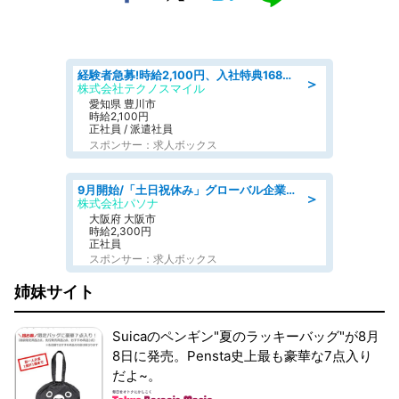
経験者急募!時給2,100円、入社特典168万円の自動車製造業務/トヨタ自動車/tutumi
＞
株式会社テクノスマイル
愛知県 豊川市
時給2,100円
正社員 / 派遣社員
スポンサー：求人ボックス
9月開始/「土日祝休み」グローバル企業での産業保健のお仕事/保健師/高時給/残業なし/服装自由
＞
株式会社パソナ
大阪府 大阪市
時給2,300円
正社員
スポンサー：求人ボックス
姉妹サイト
Suicaのペンギン"夏のラッキーバッグ"が8月
8日に発売。Pensta史上最も豪華な7点入り
だよ~。