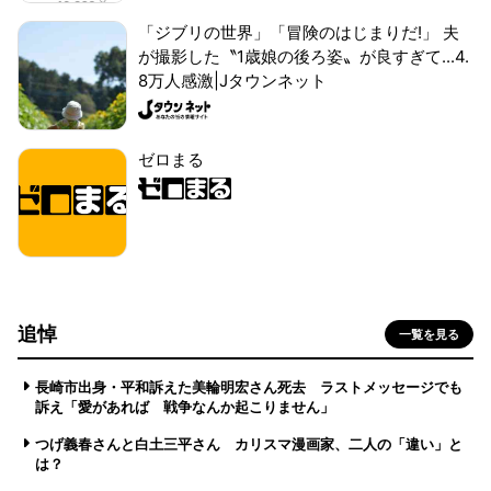
「ジブリの世界」「冒険のはじまりだ!」 夫
が撮影した〝1歳娘の後ろ姿〟が良すぎて...4.
8万人感激|Jタウンネット
ゼロまる
追悼
一覧を見る
長崎市出身・平和訴えた美輪明宏さん死去 ラストメッセージでも
訴え「愛があれば 戦争なんか起こりません」
つげ義春さんと白土三平さん カリスマ漫画家、二人の「違い」と
は？