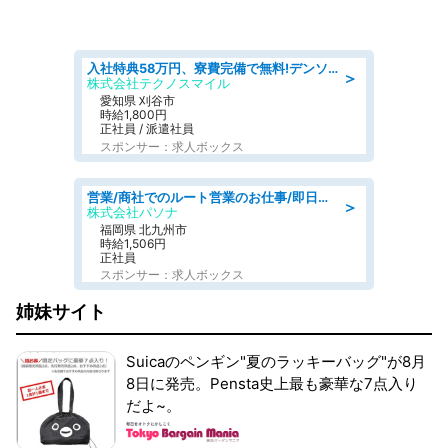
入社特典58万円、寮費完備で無料!デンソーで働こう!自動車工場で小型部品の検査業務 denso aichi
＞
株式会社テクノスマイル
愛知県 刈谷市
時給1,800円
正社員 / 派遣社員
スポンサー：求人ボックス
営業/商社でのルート営業のお仕事/即日勤務可/車通勤可/営業
＞
株式会社パソナ
福岡県 北九州市
時給1,506円
正社員
スポンサー：求人ボックス
姉妹サイト
Suicaのペンギン"夏のラッキーバッグ"が8月
8日に発売。Pensta史上最も豪華な7点入り
だよ~。