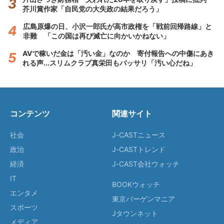
芥川賞作家「自民党の大失政の結果だろう」
広島原爆の日、小沢一郎氏が高市政権を「戦前回帰路線」と
非難 「この国は再び滅亡に向かいかねない」
AVで稼いだ金は「汚い金」なのか 寄付報告への中傷にあき
れる声...スリムクラブ真栄田もバッサリ「汚い心だね」
コンテンツ
関連サイト
社会
J-CASTニュース
政治
J-CASTトレンド
経済
J-CAST会社ウォッチ
IT
BOOKウォッチ
エンタメ
東京バーゲンマニア
スポーツ
Jタウンネット
メディア