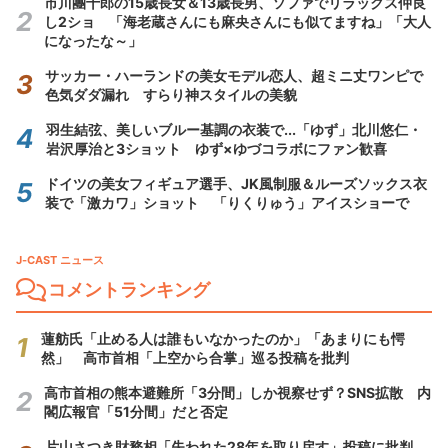
市川團十郎の15歳長女＆13歳長男、ソファでリラックス仲良
し2ショ 「海老蔵さんにも麻央さんにも似てますね」「大人
になったな～」
サッカー・ハーランドの美女モデル恋人、超ミニ丈ワンピで
色気ダダ漏れ すらり神スタイルの美貌
羽生結弦、美しいブルー基調の衣装で...「ゆず」北川悠仁・
岩沢厚治と3ショット ゆず×ゆづコラボにファン歓喜
ドイツの美女フィギュア選手、JK風制服＆ルーズソックス衣
装で「激カワ」ショット 「りくりゅう」アイスショーで
J-CAST ニュース
コメントランキング
蓮舫氏「止める人は誰もいなかったのか」「あまりにも愕
然」 高市首相「上空から合掌」巡る投稿を批判
高市首相の熊本避難所「3分間」しか視察せず？SNS拡散 内
閣広報官「51分間」だと否定
片山さつき財務相「失われた28年を取り戻す」投稿に批判