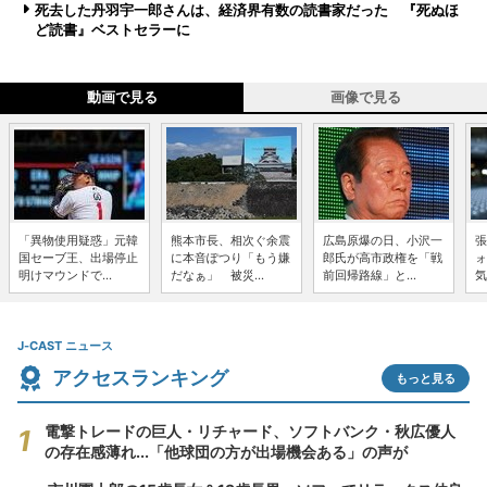
死去した丹羽宇一郎さんは、経済界有数の読書家だった 『死ぬほ
ど読書』ベストセラーに
動画で見る
画像で見る
「異物使用疑惑」元韓
熊本市長、相次ぐ余震
広島原爆の日、小沢一
張
国セーブ王、出場停止
に本音ぽつり「もう嫌
郎氏が高市政権を「戦
ォ
明けマウンドで...
だなぁ」 被災...
前回帰路線」と...
気
J-CAST ニュース
アクセスランキング
もっと見る
電撃トレードの巨人・リチャード、ソフトバンク・秋広優人
の存在感薄れ...「他球団の方が出場機会ある」の声が