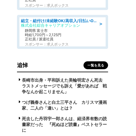
スポンサー：求人ボックス
組立・組付け/未経験OK/高収入/日払いOK/寮費無料/交替制
＞
株式会社綜合キャリアオプション
静岡県 富士市
時給1,700円～2,125円
正社員 / 派遣社員
スポンサー：求人ボックス
追悼
一覧を見る
長崎市出身・平和訴えた美輪明宏さん死去
ラストメッセージでも訴え「愛があれば 戦
争なんか起こりません」
つげ義春さんと白土三平さん カリスマ漫画
家、二人の「違い」とは？
死去した丹羽宇一郎さんは、経済界有数の読
書家だった 『死ぬほど読書』ベストセラー
に