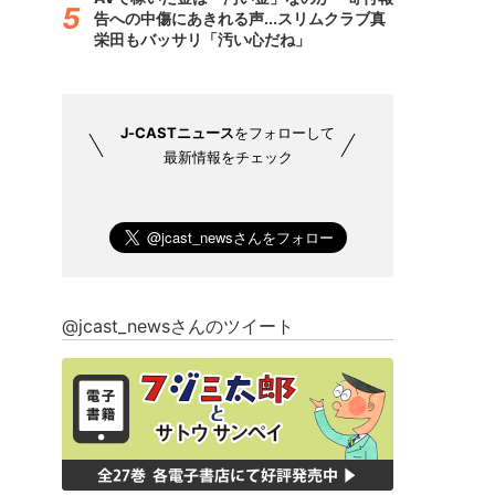
告への中傷にあきれる声...スリムクラブ真
栄田もバッサリ「汚い心だね」
J-CASTニュース
をフォローして
最新情報をチェック
@jcast_newsさんのツイート