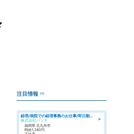
ド
注目情報
PR
経理/病院での経理事務のお仕事/即日勤務可/車通勤可/経理/一般事務
＞
株式会社パソナ
福岡県 北九州市
時給1,380円
正社員