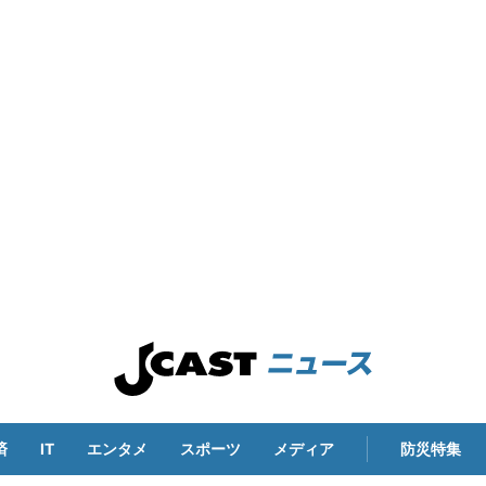
済
IT
エンタメ
スポーツ
メディア
防災特集