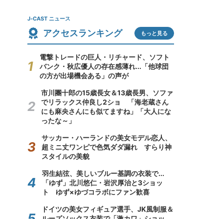
J-CAST ニュース
アクセスランキング
もっと見る
電撃トレードの巨人・リチャード、ソフト
バンク・秋広優人の存在感薄れ...「他球団
の方が出場機会ある」の声が
市川團十郎の15歳長女＆13歳長男、ソファ
でリラックス仲良し2ショ 「海老蔵さん
にも麻央さんにも似てますね」「大人にな
ったな～」
サッカー・ハーランドの美女モデル恋人、
超ミニ丈ワンピで色気ダダ漏れ すらり神
スタイルの美貌
羽生結弦、美しいブルー基調の衣装で...
「ゆず」北川悠仁・岩沢厚治と3ショッ
ト ゆず×ゆづコラボにファン歓喜
ドイツの美女フィギュア選手、JK風制服＆
ルーズソックス衣装で「激カワ」ショッ