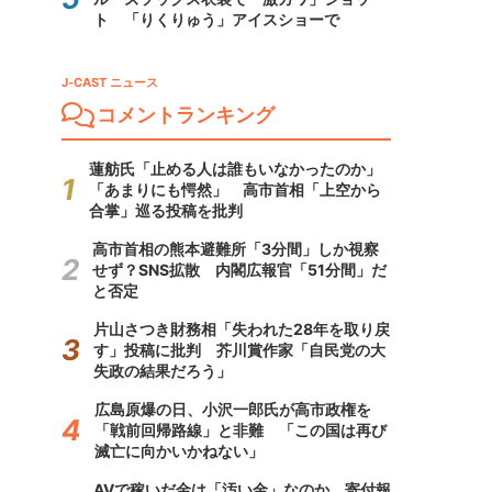
ト 「りくりゅう」アイスショーで
J-CAST ニュース
コメントランキング
蓮舫氏「止める人は誰もいなかったのか」
「あまりにも愕然」 高市首相「上空から
合掌」巡る投稿を批判
高市首相の熊本避難所「3分間」しか視察
せず？SNS拡散 内閣広報官「51分間」だ
と否定
片山さつき財務相「失われた28年を取り戻
す」投稿に批判 芥川賞作家「自民党の大
失政の結果だろう」
広島原爆の日、小沢一郎氏が高市政権を
「戦前回帰路線」と非難 「この国は再び
滅亡に向かいかねない」
AVで稼いだ金は「汚い金」なのか 寄付報