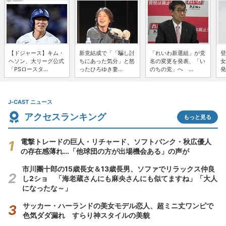
【ドジャース】キム・
新党結成で「「騙し討
「れいわ新選組」が党
登
ヘソン、大リーグ公式
ちにあった気分」と怒
名の変更を発表、「い
女
「PSロースタ...
ったひろゆき妻...
のちの党」へ ...
発
J-CAST ニュース
アクセスランキング
もっと見る
電撃トレードの巨人・リチャード、ソフトバンク・秋広優人
の存在感薄れ...「他球団の方が出場機会ある」の声が
市川團十郎の15歳長女＆13歳長男、ソファでリラックス仲良
し2ショ 「海老蔵さんにも麻央さんにも似てますね」「大人
になったな～」
サッカー・ハーランドの美女モデル恋人、超ミニ丈ワンピで
色気ダダ漏れ すらり神スタイルの美貌