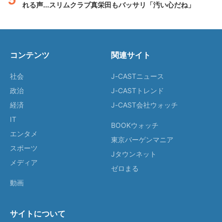
れる声...スリムクラブ真栄田もバッサリ「汚い心だね」
コンテンツ
関連サイト
社会
J-CASTニュース
政治
J-CASTトレンド
経済
J-CAST会社ウォッチ
IT
BOOKウォッチ
エンタメ
東京バーゲンマニア
スポーツ
Jタウンネット
メディア
ゼロまる
動画
サイトについて