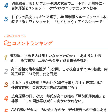
羽生結弦、美しいブルー基調の衣装で...「ゆず」北川悠仁・
岩沢厚治と3ショット ゆず×ゆづコラボにファン歓喜
ドイツの美女フィギュア選手、JK風制服＆ルーズソックス衣
装で「激カワ」ショット 「りくりゅう」アイスショーで
J-CAST ニュース
コメントランキング
蓮舫氏「止める人は誰もいなかったのか」「あまりにも愕
然」 高市首相「上空から合掌」巡る投稿を批判
高市首相の熊本避難所「3分間」しか視察せず？SNS拡散 内
閣広報官「51分間」だと否定
片山さつき財務相「失われた28年を取り戻す」投稿に批判
芥川賞作家「自民党の大失政の結果だろう」
広島原爆の日、小沢一郎氏が高市政権を「戦前回帰路線」と
非難 「この国は再び滅亡に向かいかねない」
AVで稼いだ金は「汚い金」なのか 寄付報告への中傷にあき