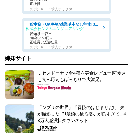
正社員
スポンサー：求人ボックス
一般事務・OA事務/残業基本なし年休130日社保完備の一般・調達事務
＞
株式会社シスムエンジニアリング
愛知県 一宮市
時給1,350円～
正社員 / 派遣社員
スポンサー：求人ボックス
姉妹サイト
ミセスドーナツ全4種を実食レビュー!可愛さ
も食べ応えもばっちりで大満足。
「ジブリの世界」「冒険のはじまりだ!」 夫
が撮影した〝1歳娘の後ろ姿〟が良すぎて...4.
8万人感激|Jタウンネット