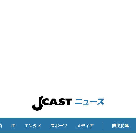
済
IT
エンタメ
スポーツ
メディア
防災特集