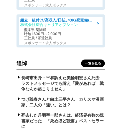
スポンサー：求人ボックス
組立・組付け/高収入/日払いOK/寮完備/交替制/20・30・40代活躍中
＞
株式会社綜合キャリアオプション
熊本県 菊陽町
時給1,600円～2,000円
正社員 / 派遣社員
スポンサー：求人ボックス
追悼
一覧を見る
長崎市出身・平和訴えた美輪明宏さん死去
ラストメッセージでも訴え「愛があれば 戦
争なんか起こりません」
つげ義春さんと白土三平さん カリスマ漫画
家、二人の「違い」とは？
死去した丹羽宇一郎さんは、経済界有数の読
書家だった 『死ぬほど読書』ベストセラー
に