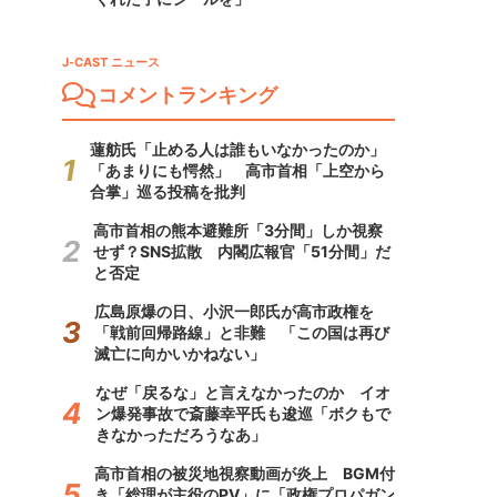
J-CAST ニュース
コメントランキング
蓮舫氏「止める人は誰もいなかったのか」
「あまりにも愕然」 高市首相「上空から
合掌」巡る投稿を批判
高市首相の熊本避難所「3分間」しか視察
せず？SNS拡散 内閣広報官「51分間」だ
と否定
広島原爆の日、小沢一郎氏が高市政権を
「戦前回帰路線」と非難 「この国は再び
滅亡に向かいかねない」
なぜ「戻るな」と言えなかったのか イオ
ン爆発事故で斎藤幸平氏も逡巡「ボクもで
きなかっただろうなあ」
高市首相の被災地視察動画が炎上 BGM付
き「総理が主役のPV」に「政権プロパガン