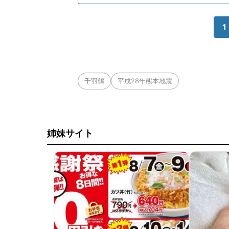
1
千羽鶴
平成28年熊本地震
姉妹サイト