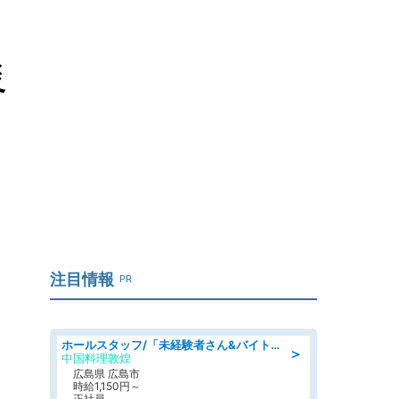
災
注目情報
PR
ホールスタッフ/「未経験者さん&バイトデビューも大歓迎」残業ほぼなし×1日3時間〜勤務OK!フォロー体制も充実/広島県/広島市南区
＞
中国料理敦煌
広島県 広島市
時給1,150円～
正社員