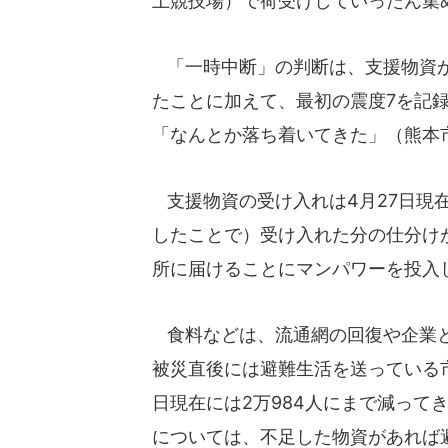
上競技場）で荷受けしていったん集
「一時中断」の判断は、支援物資が
たことに加えて、最初の震度7を記録
「なんとか落ち着いてきた」（熊本
支援物資の受け入れは4月27日現
したことで）受け入れた分の仕分け
所に届けることにマンパワーを投入
食料などは、流通網の回復や企業と
被災直後には避難生活を送っている市
日現在には2万984人にまで減って
については、不足した物資があれば