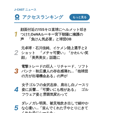
J-CAST ニュース
アクセスランキング
もっと見る
顔面付近の155キロ直球にヘルメット叩き
つけたDeNAルーキー宮下朝陽に擁護の
声 「負けん気必要」と球団OB
元卓球・石川佳純、イケメン陸上選手と2
ショット 「メチャ可愛い」「かわいい笑
顔」「美男美女」話題に
電撃トレードの巨人・リチャード、ソフト
バンク・秋広優人の存在感薄れ...「他球団
の方が出場機会ある」の声が
女子ゴルフの金沢志奈、肩出し白ノースリ
姿に反響...「可愛いにも程がある」 ゴル
フウェア姿と雰囲気変わって
ダレノガレ明美、被災地炊き出しで細やか
な心遣い...「並んでくれた子やとりにきて
くれた子にシールを」