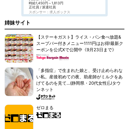
時給1,450円～1,813円
正社員 / 派遣社員
スポンサー：求人ボックス
姉妹サイト
【ステーキガスト】ライス・パン食べ放題&
スープバー付きメニュー1111円はお得!最新ク
ーポンを公式Xで公開中《9月23日まで》
「多指症」で生まれた娘と、受け止められな
い私。産後初めての夜、助産師がミルクをあ
げてるのを見て...(静岡県・20代女性)|Jタウ
ンネット
ゼロまる