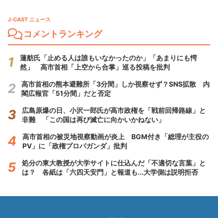
J-CAST ニュース
コメントランキング
蓮舫氏「止める人は誰もいなかったのか」「あまりにも愕
然」 高市首相「上空から合掌」巡る投稿を批判
高市首相の熊本避難所「3分間」しか視察せず？SNS拡散 内
閣広報官「51分間」だと否定
広島原爆の日、小沢一郎氏が高市政権を「戦前回帰路線」と
非難 「この国は再び滅亡に向かいかねない」
高市首相の被災地視察動画が炎上 BGM付き「総理が主役の
PV」に「政権プロパガンダ」批判
処分の東大教授が大学サイトに仕込んだ「不適切な言葉」と
は？ 各紙は「六四天安門」と報道も...大学側は説明拒否