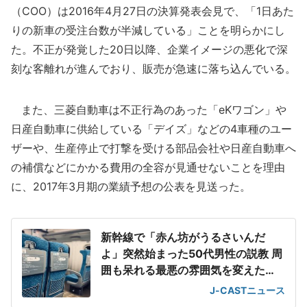
（COO）は2016年4月27日の決算発表会見で、「1日あた
りの新車の受注台数が半減している」ことを明らかにし
た。不正が発覚した20日以降、企業イメージの悪化で深
刻な客離れが進んでおり、販売が急速に落ち込んでいる。
また、三菱自動車は不正行為のあった「eKワゴン」や
日産自動車に供給している「デイズ」などの4車種のユー
ザーや、生産停止で打撃を受ける部品会社や日産自動車へ
の補償などにかかる費用の全容が見通せないことを理由
に、2017年3月期の業績予想の公表を見送った。
新幹線で「赤ん坊がうるさいんだ
よ」突然始まった50代男性の説教 周
囲も呆れる最悪の雰囲気を変えた
「一喝」
J-CASTニュース