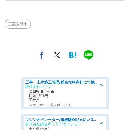
三菱自動車
工事・土木施工管理/総合技術商社にて施工管理のお仕事/即日勤務可/車通勤可/工事・土木施工管理/生産・品質管理
＞
株式会社パソナ
福岡県 北九州市
時給1,506円
正社員
スポンサー：求人ボックス
マシンオペレーター/未経験OK/日払いOK/寮費無料/交替制/20・30・40代活躍中
＞
株式会社綜合キャリアオプション
大分県 中津市