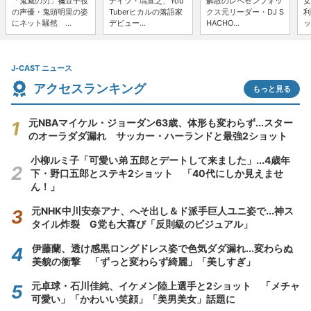
「鬼滅の刃」禰豆子役
ナイツ・塙宣之、You
解散のレペゼンフォッ
女
の声優・鬼頭明里の姿
Tuberヒカルの落語家
クス元リーダー・DJ S
利
にネット騒然 ...
デビュー...
HACHO...
ッ
J-CAST ニュース
アクセスランキング
もっと見る
元NBAマイケル・ジョーダン63歳、体形も変わらず...スター
のオーラダダ漏れ サッカー・ハーランドと最強2ショット
小柳ルミ子「可愛い弟 五郎とデートして来ました」...4歳年
下・野口五郎とステキ2ショット 「40代にしか見えませ
ん！」
元NHK中川安奈アナ、へそ出し＆ド派手巨人ユニ姿で...神ス
タイル炸裂 G党も大喜び「反則級のビジュアル」
伊藤蘭、透け感黒ロングドレス姿で色気ダダ漏れ...変わらぬ
美貌の衝撃 「ずっと変わらず綺麗」「美しすぎ」
元卓球・石川佳純、イケメン陸上選手と2ショット 「メチャ
可愛い」「かわいい笑顔」「美男美女」話題に