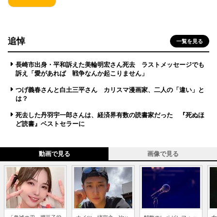
追悼
一覧を見る
長崎市出身・平和訴えた美輪明宏さん死去 ラストメッセージでも
訴え「愛があれば 戦争なんか起こりません」
つげ義春さんと白土三平さん カリスマ漫画家、二人の「違い」と
は？
死去した丹羽宇一郎さんは、経済界有数の読書家だった 『死ぬほ
ど読書』ベストセラーに
動画で見る
画像で見る