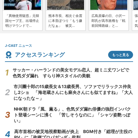
「異物使用疑惑」元韓
熊本市長、相次ぐ余震
広島原爆の日、小沢一
張
国セーブ王、出場停止
に本音ぽつり「もう嫌
郎氏が高市政権を「戦
ォ
明けマウンドで...
だなぁ」 被災...
前回帰路線」と...
気
J-CAST ニュース
アクセスランキング
もっと見る
サッカー・ハーランドの美女モデル恋人、超ミニ丈ワンピで
色気ダダ漏れ すらり神スタイルの美貌
市川團十郎の15歳長女＆13歳長男、ソファでリラックス仲良
し2ショ 「海老蔵さんにも麻央さんにも似てますね」「大人
になったな～」
NHK朝ドラ「風、薫る」、色気ダダ漏れ俳優の強烈インパク
ト登場シーンに沸く 「苦しそうなのに」「シャツ姿艶っぽ
い」
高市首相の被災地視察動画が炎上 BGM付き「総理が主役の
PV」に「政権プロパガンダ」批判