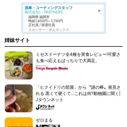
洗車・コーティングスタッフ
＞
株式会社I・PARTNERS
福岡県 福岡市
時給1,400円～1,750円
正社員 / 派遣社員
スポンサー：求人ボックス
姉妹サイト
ミセスドーナツ全4種を実食レビュー!可愛さ
も食べ応えもばっちりで大満足。
「ヒクイドリの部屋」から〝謎の棒〟発見さ
れる 黒くて硬くて...これは何?動物園に聞く|
Jタウンネット
ゼロまる