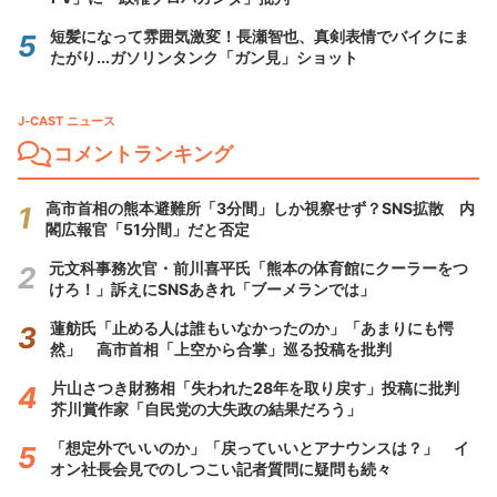
短髪になって雰囲気激変！長瀬智也、真剣表情でバイクにま
たがり...ガソリンタンク「ガン見」ショット
J-CAST ニュース
コメントランキング
高市首相の熊本避難所「3分間」しか視察せず？SNS拡散 内
閣広報官「51分間」だと否定
元文科事務次官・前川喜平氏「熊本の体育館にクーラーをつ
けろ！」訴えにSNSあきれ「ブーメランでは」
蓮舫氏「止める人は誰もいなかったのか」「あまりにも愕
然」 高市首相「上空から合掌」巡る投稿を批判
片山さつき財務相「失われた28年を取り戻す」投稿に批判
芥川賞作家「自民党の大失政の結果だろう」
「想定外でいいのか」「戻っていいとアナウンスは？」 イ
オン社長会見でのしつこい記者質問に疑問も続々