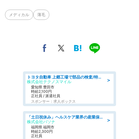
メディカル
薄毛
トヨタ自動車 上郷工場で部品の検査/特典168万/tutumi
＞
株式会社テクノスマイル
愛知県 豊田市
時給2,100円
正社員 / 派遣社員
スポンサー：求人ボックス
「土日祝休み」ヘルスケア業界の産業保健師/高時給/未経験OK/要資格:保健師、正看護師
＞
株式会社パソナ
福岡県 福岡市
時給2,300円
正社員