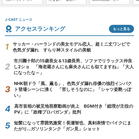
J-CAST ニュース
アクセスランキング
もっと見る
サッカー・ハーランドの美女モデル恋人、超ミニ丈ワンピで
色気ダダ漏れ すらり神スタイルの美貌
市川團十郎の15歳長女＆13歳長男、ソファでリラックス仲良
し2ショ 「海老蔵さんにも麻央さんにも似てますね」「大人
になったな～」
NHK朝ドラ「風、薫る」、色気ダダ漏れ俳優の強烈インパク
ト登場シーンに沸く 「苦しそうなのに」「シャツ姿艶っぽ
い」
高市首相の被災地視察動画が炎上 BGM付き「総理が主役の
PV」に「政権プロパガンダ」批判
短髪になって雰囲気激変！長瀬智也、真剣表情でバイクにま
たがり...ガソリンタンク「ガン見」ショット