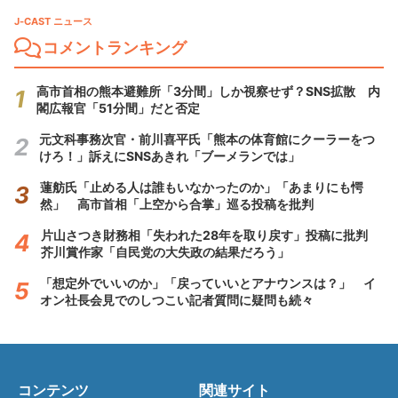
J-CAST ニュース
コメントランキング
高市首相の熊本避難所「3分間」しか視察せず？SNS拡散 内
閣広報官「51分間」だと否定
元文科事務次官・前川喜平氏「熊本の体育館にクーラーをつ
けろ！」訴えにSNSあきれ「ブーメランでは」
蓮舫氏「止める人は誰もいなかったのか」「あまりにも愕
然」 高市首相「上空から合掌」巡る投稿を批判
片山さつき財務相「失われた28年を取り戻す」投稿に批判
芥川賞作家「自民党の大失政の結果だろう」
「想定外でいいのか」「戻っていいとアナウンスは？」 イ
オン社長会見でのしつこい記者質問に疑問も続々
コンテンツ
関連サイト