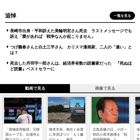
追悼
一覧を見る
長崎市出身・平和訴えた美輪明宏さん死去 ラストメッセージでも
訴え「愛があれば 戦争なんか起こりません」
つげ義春さんと白土三平さん カリスマ漫画家、二人の「違い」と
は？
死去した丹羽宇一郎さんは、経済界有数の読書家だった 『死ぬほ
ど読書』ベストセラーに
動画で見る
画像で見る
「異物使用疑惑」元韓
熊本市長、相次ぐ余震
広島原爆の日、小沢一
張
国セーブ王、出場停止
に本音ぽつり「もう嫌
郎氏が高市政権を「戦
ォ
明けマウンドで...
だなぁ」 被災...
前回帰路線」と...
気