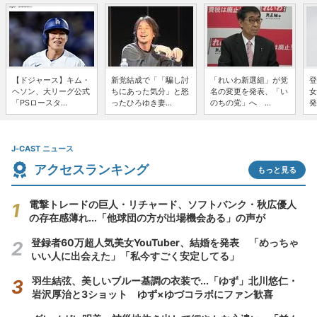
【ドジャース】キム・
新党結成で「「騙し討
「れいわ新選組」が党
登
ヘソン、大リーグ公式
ちにあった気分」と怒
名の変更を発表、「い
女
「PSロースタ...
ったひろゆき妻...
のちの党」へ ...
発
J-CAST ニュース
アクセスランキング
もっと見る
電撃トレードの巨人・リチャード、ソフトバンク・秋広優人
の存在感薄れ...「他球団の方が出場機会ある」の声が
登録者60万超人気美女YouTuber、結婚を発表 「めっちゃ
いい人に出会えた」「私今すごく安定してる」
羽生結弦、美しいブルー基調の衣装で...「ゆず」北川悠仁・
岩沢厚治と3ショット ゆず×ゆづコラボにファン歓喜