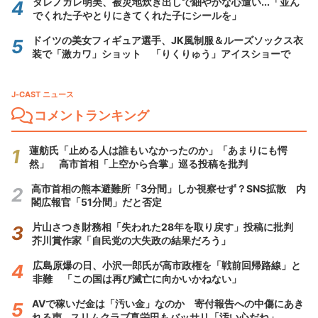
ダレノガレ明美、被災地炊き出しで細やかな心遣い...「並ん
でくれた子やとりにきてくれた子にシールを」
ドイツの美女フィギュア選手、JK風制服＆ルーズソックス衣
装で「激カワ」ショット 「りくりゅう」アイスショーで
J-CAST ニュース
コメントランキング
蓮舫氏「止める人は誰もいなかったのか」「あまりにも愕
然」 高市首相「上空から合掌」巡る投稿を批判
高市首相の熊本避難所「3分間」しか視察せず？SNS拡散 内
閣広報官「51分間」だと否定
片山さつき財務相「失われた28年を取り戻す」投稿に批判
芥川賞作家「自民党の大失政の結果だろう」
広島原爆の日、小沢一郎氏が高市政権を「戦前回帰路線」と
非難 「この国は再び滅亡に向かいかねない」
AVで稼いだ金は「汚い金」なのか 寄付報告への中傷にあき
れる声...スリムクラブ真栄田もバッサリ「汚い心だね」