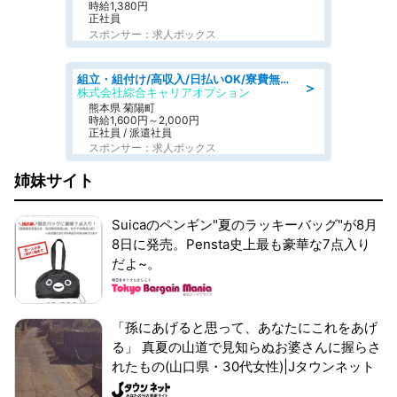
時給1,380円
正社員
スポンサー：求人ボックス
組立・組付け/高収入/日払いOK/寮費無料/交替制/20・30・40代活躍中
＞
株式会社綜合キャリアオプション
熊本県 菊陽町
時給1,600円～2,000円
正社員 / 派遣社員
スポンサー：求人ボックス
姉妹サイト
Suicaのペンギン"夏のラッキーバッグ"が8月
8日に発売。Pensta史上最も豪華な7点入り
だよ~。
「孫にあげると思って、あなたにこれをあげ
る」 真夏の山道で見知らぬお婆さんに握らさ
れたもの(山口県・30代女性)|Jタウンネット