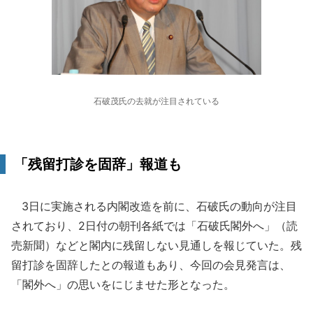
石破茂氏の去就が注目されている
「残留打診を固辞」報道も
3日に実施される内閣改造を前に、石破氏の動向が注目
されており、2日付の朝刊各紙では「石破氏閣外へ」（読
売新聞）などと閣内に残留しない見通しを報じていた。残
留打診を固辞したとの報道もあり、今回の会見発言は、
「閣外へ」の思いをにじませた形となった。