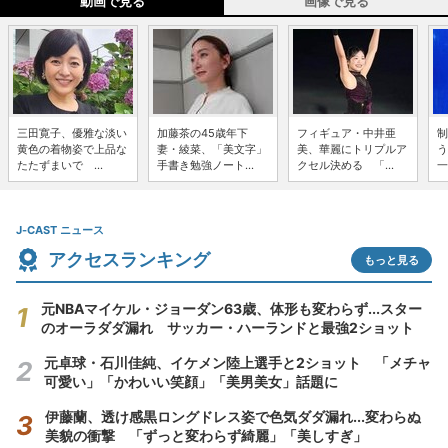
動画で見る
画像で見る
三田寛子、優雅な淡い
加藤茶の45歳年下
フィギュア・中井亜
制
黄色の着物姿で上品な
妻・綾菜、「美文字」
美、華麗にトリプルア
う
たたずまいで ...
手書き勉強ノート...
クセル決める 「...
一
J-CAST ニュース
アクセスランキング
もっと見る
元NBAマイケル・ジョーダン63歳、体形も変わらず...スター
のオーラダダ漏れ サッカー・ハーランドと最強2ショット
元卓球・石川佳純、イケメン陸上選手と2ショット 「メチャ
可愛い」「かわいい笑顔」「美男美女」話題に
伊藤蘭、透け感黒ロングドレス姿で色気ダダ漏れ...変わらぬ
美貌の衝撃 「ずっと変わらず綺麗」「美しすぎ」