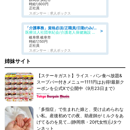
時給1,600円
正社員
スポンサー：求人ボックス
「介護事務」資格必須/正職員/日勤のみ/介護老人保健施設
＞
医療法人社団幸紀会/介護老人保健施設 グリーンビラ安江
岐阜県 岐阜市
時給1,150円
正社員
スポンサー：求人ボックス
姉妹サイト
【ステーキガスト】ライス・パン食べ放題&
スープバー付きメニュー1111円はお得!最新ク
ーポンを公式Xで公開中《9月23日まで》
「多指症」で生まれた娘と、受け止められな
い私。産後初めての夜、助産師がミルクをあ
げてるのを見て...(静岡県・20代女性)|Jタウ
ンネット