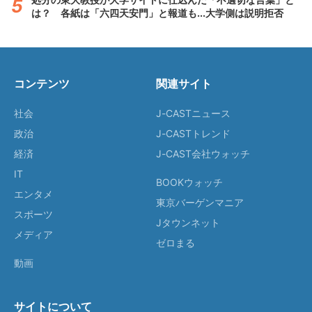
は？ 各紙は「六四天安門」と報道も...大学側は説明拒否
コンテンツ
関連サイト
社会
J-CASTニュース
政治
J-CASTトレンド
経済
J-CAST会社ウォッチ
IT
BOOKウォッチ
エンタメ
東京バーゲンマニア
スポーツ
Jタウンネット
メディア
ゼロまる
動画
サイトについて