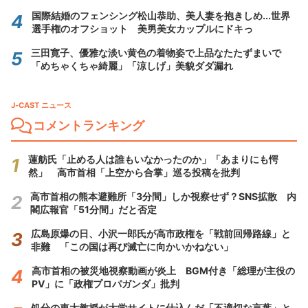
国際結婚のフェンシング松山恭助、美人妻を抱きしめ...世界
選手権のオフショット 美男美女カップルにドキっ
三田寛子、優雅な淡い黄色の着物姿で上品なたたずまいで
「めちゃくちゃ綺麗」「涼しげ」美貌ダダ漏れ
J-CAST ニュース
コメントランキング
蓮舫氏「止める人は誰もいなかったのか」「あまりにも愕
然」 高市首相「上空から合掌」巡る投稿を批判
高市首相の熊本避難所「3分間」しか視察せず？SNS拡散 内
閣広報官「51分間」だと否定
広島原爆の日、小沢一郎氏が高市政権を「戦前回帰路線」と
非難 「この国は再び滅亡に向かいかねない」
高市首相の被災地視察動画が炎上 BGM付き「総理が主役の
PV」に「政権プロパガンダ」批判
処分の東大教授が大学サイトに仕込んだ「不適切な言葉」と