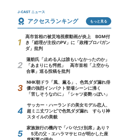
J-CAST ニュース
アクセスランキング
もっと見る
高市首相の被災地視察動画が炎上 BGM付
き「総理が主役のPV」に「政権プロパガン
ダ」批判
蓮舫氏「止める人は誰もいなかったのか」
「あまりにも愕然」 高市首相「上空から
合掌」巡る投稿を批判
NHK朝ドラ「風、薫る」、色気ダダ漏れ俳
優の強烈インパクト登場シーンに沸く
「苦しそうなのに」「シャツ姿艶っぽい」
サッカー・ハーランドの美女モデル恋人、
超ミニ丈ワンピで色気ダダ漏れ すらり神
スタイルの美貌
家族旅行の機内で「パパだけ別席」あり？
5児の父・エハラマサヒロが明かした座
席配置の理由