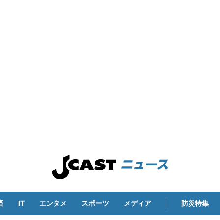
済
IT
エンタメ
スポーツ
メディア
防災特集