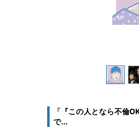
「『この人となら不倫O
で...