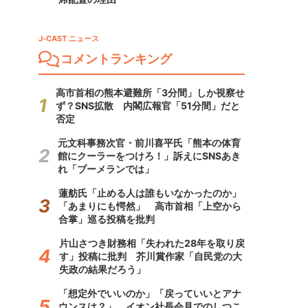
J-CAST ニュース
コメントランキング
高市首相の熊本避難所「3分間」しか視察せ
ず？SNS拡散 内閣広報官「51分間」だと
否定
元文科事務次官・前川喜平氏「熊本の体育
館にクーラーをつけろ！」訴えにSNSあき
れ「ブーメランでは」
蓮舫氏「止める人は誰もいなかったのか」
「あまりにも愕然」 高市首相「上空から
合掌」巡る投稿を批判
片山さつき財務相「失われた28年を取り戻
す」投稿に批判 芥川賞作家「自民党の大
失政の結果だろう」
「想定外でいいのか」「戻っていいとアナ
ウンスは？」 イオン社長会見でのしつこ