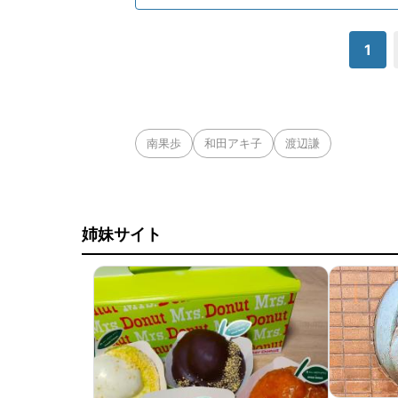
1
南果歩
和田アキ子
渡辺謙
姉妹サイト