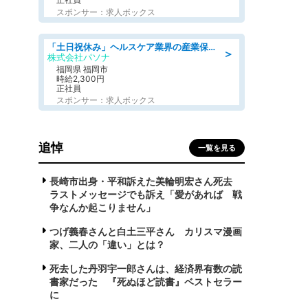
スポンサー：求人ボックス
「土日祝休み」ヘルスケア業界の産業保健師/高時給/未経験OK/要資格:保健師、正看護師
＞
株式会社パソナ
福岡県 福岡市
時給2,300円
正社員
スポンサー：求人ボックス
追悼
一覧を見る
長崎市出身・平和訴えた美輪明宏さん死去
ラストメッセージでも訴え「愛があれば 戦
争なんか起こりません」
つげ義春さんと白土三平さん カリスマ漫画
家、二人の「違い」とは？
死去した丹羽宇一郎さんは、経済界有数の読
書家だった 『死ぬほど読書』ベストセラー
に