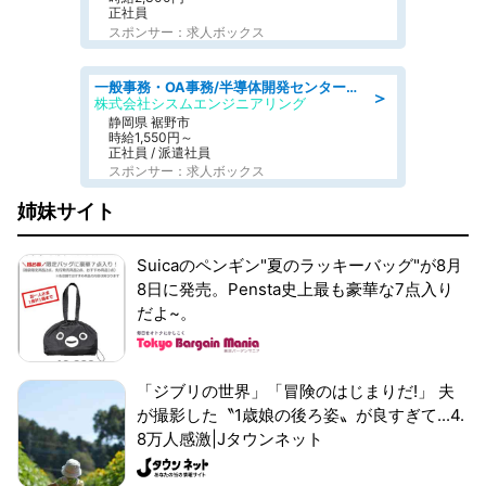
正社員
スポンサー：求人ボックス
一般事務・OA事務/半導体開発センター内で事務&軽作業スタッフ、募集
＞
株式会社シスムエンジニアリング
静岡県 裾野市
時給1,550円～
正社員 / 派遣社員
スポンサー：求人ボックス
姉妹サイト
Suicaのペンギン"夏のラッキーバッグ"が8月
8日に発売。Pensta史上最も豪華な7点入り
だよ~。
「ジブリの世界」「冒険のはじまりだ!」 夫
が撮影した〝1歳娘の後ろ姿〟が良すぎて...4.
8万人感激|Jタウンネット