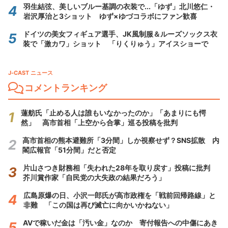
羽生結弦、美しいブルー基調の衣装で...「ゆず」北川悠仁・
岩沢厚治と3ショット ゆず×ゆづコラボにファン歓喜
ドイツの美女フィギュア選手、JK風制服＆ルーズソックス衣
装で「激カワ」ショット 「りくりゅう」アイスショーで
J-CAST ニュース
コメントランキング
蓮舫氏「止める人は誰もいなかったのか」「あまりにも愕
然」 高市首相「上空から合掌」巡る投稿を批判
高市首相の熊本避難所「3分間」しか視察せず？SNS拡散 内
閣広報官「51分間」だと否定
片山さつき財務相「失われた28年を取り戻す」投稿に批判
芥川賞作家「自民党の大失政の結果だろう」
広島原爆の日、小沢一郎氏が高市政権を「戦前回帰路線」と
非難 「この国は再び滅亡に向かいかねない」
AVで稼いだ金は「汚い金」なのか 寄付報告への中傷にあき