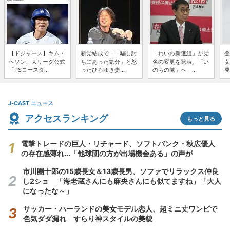
【ドジャース】キム・
新党結成で「「騙し討
「れいわ新選組」が党
登
ヘソン、大リーグ公式
ちにあった気分」と怒
名の変更を発表、「い
女
「PSロースタ...
ったひろゆき妻...
のちの党」へ ...
発
J-CAST ニュース
アクセスランキング
もっと見る
電撃トレードの巨人・リチャード、ソフトバンク・秋広優人
の存在感薄れ...「他球団の方が出場機会ある」の声が
市川團十郎の15歳長女＆13歳長男、ソファでリラックス仲良
し2ショ 「海老蔵さんにも麻央さんにも似てますね」「大人
になったな～」
サッカー・ハーランドの美女モデル恋人、超ミニ丈ワンピで
色気ダダ漏れ すらり神スタイルの美貌