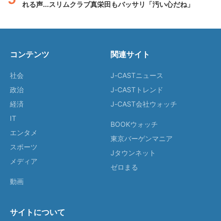
れる声...スリムクラブ真栄田もバッサリ「汚い心だね」
コンテンツ
関連サイト
社会
J-CASTニュース
政治
J-CASTトレンド
経済
J-CAST会社ウォッチ
IT
BOOKウォッチ
エンタメ
東京バーゲンマニア
スポーツ
Jタウンネット
メディア
ゼロまる
動画
サイトについて