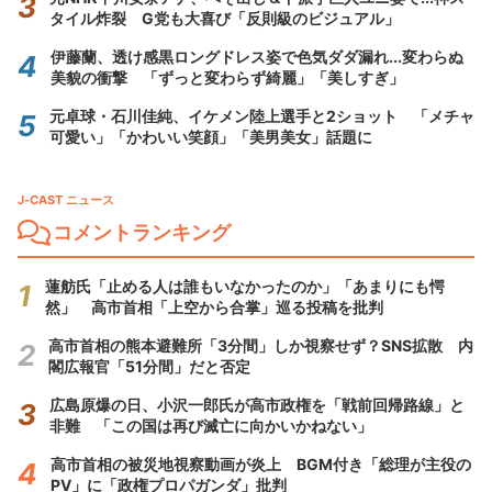
タイル炸裂 G党も大喜び「反則級のビジュアル」
伊藤蘭、透け感黒ロングドレス姿で色気ダダ漏れ...変わらぬ
美貌の衝撃 「ずっと変わらず綺麗」「美しすぎ」
元卓球・石川佳純、イケメン陸上選手と2ショット 「メチャ
可愛い」「かわいい笑顔」「美男美女」話題に
J-CAST ニュース
コメントランキング
蓮舫氏「止める人は誰もいなかったのか」「あまりにも愕
然」 高市首相「上空から合掌」巡る投稿を批判
高市首相の熊本避難所「3分間」しか視察せず？SNS拡散 内
閣広報官「51分間」だと否定
広島原爆の日、小沢一郎氏が高市政権を「戦前回帰路線」と
非難 「この国は再び滅亡に向かいかねない」
高市首相の被災地視察動画が炎上 BGM付き「総理が主役の
PV」に「政権プロパガンダ」批判