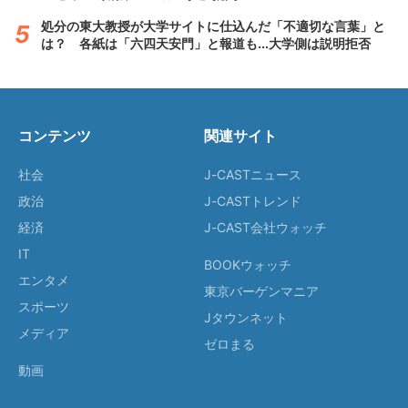
処分の東大教授が大学サイトに仕込んだ「不適切な言葉」と
は？ 各紙は「六四天安門」と報道も...大学側は説明拒否
コンテンツ
関連サイト
社会
J-CASTニュース
政治
J-CASTトレンド
経済
J-CAST会社ウォッチ
IT
BOOKウォッチ
エンタメ
東京バーゲンマニア
スポーツ
Jタウンネット
メディア
ゼロまる
動画