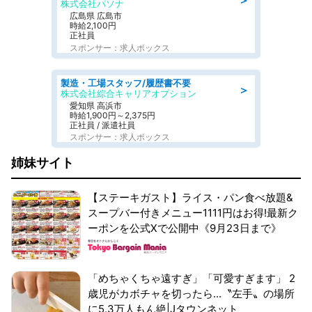
＞
株式会社パソナ
広島県 広島市
時給2,100円
正社員
スポンサー：求人ボックス
製造・工場スタッフ/履歴書不要
＞
株式会社綜合キャリアオプション
愛知県 高浜市
時給1,900円～2,375円
正社員 / 派遣社員
スポンサー：求人ボックス
姉妹サイト
【ステーキガスト】ライス・パン食べ放題&
スープバー付きメニュー1111円はお得!最新ク
ーポンを公式Xで公開中《9月23日まで》
「めちゃくちゃ遠すぎ」「可愛すぎます」 2
歳児がカボチャを切ったら...〝左手〟の場所
に5.3万人もん絶|Jタウンネット