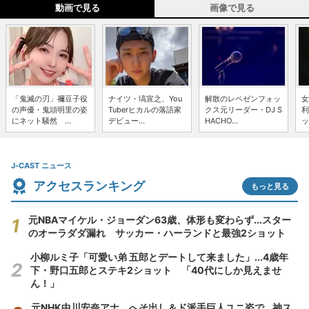
動画で見る
画像で見る
「鬼滅の刃」禰豆子役
ナイツ・塙宣之、You
解散のレペゼンフォッ
女
の声優・鬼頭明里の姿
Tuberヒカルの落語家
クス元リーダー・DJ S
利
にネット騒然 ...
デビュー...
HACHO...
ッ
J-CAST ニュース
アクセスランキング
もっと見る
元NBAマイケル・ジョーダン63歳、体形も変わらず...スター
のオーラダダ漏れ サッカー・ハーランドと最強2ショット
小柳ルミ子「可愛い弟 五郎とデートして来ました」...4歳年
下・野口五郎とステキ2ショット 「40代にしか見えませ
ん！」
元NHK中川安奈アナ、へそ出し＆ド派手巨人ユニ姿で...神ス