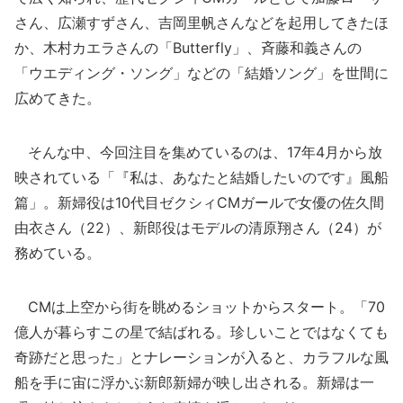
さん、広瀬すずさん、吉岡里帆さんなどを起用してきたほ
か、木村カエラさんの「Butterfly」、斉藤和義さんの
「ウエディング・ソング」などの「結婚ソング」を世間に
広めてきた。
そんな中、今回注目を集めているのは、17年4月から放
映されている「『私は、あなたと結婚したいのです』風船
篇」。新婦役は10代目ゼクシィCMガールで女優の佐久間
由衣さん（22）、新郎役はモデルの清原翔さん（24）が
務めている。
CMは上空から街を眺めるショットからスタート。「70
億人が暮らすこの星で結ばれる。珍しいことではなくても
奇跡だと思った」とナレーションが入ると、カラフルな風
船を手に宙に浮かぶ新郎新婦が映し出される。新婦は一