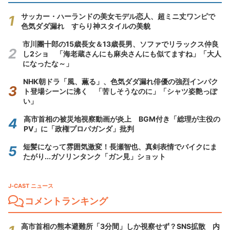
サッカー・ハーランドの美女モデル恋人、超ミニ丈ワンピで
色気ダダ漏れ すらり神スタイルの美貌
市川團十郎の15歳長女＆13歳長男、ソファでリラックス仲良
し2ショ 「海老蔵さんにも麻央さんにも似てますね」「大人
になったな～」
NHK朝ドラ「風、薫る」、色気ダダ漏れ俳優の強烈インパク
ト登場シーンに沸く 「苦しそうなのに」「シャツ姿艶っぽ
い」
高市首相の被災地視察動画が炎上 BGM付き「総理が主役の
PV」に「政権プロパガンダ」批判
短髪になって雰囲気激変！長瀬智也、真剣表情でバイクにま
たがり...ガソリンタンク「ガン見」ショット
J-CAST ニュース
コメントランキング
高市首相の熊本避難所「3分間」しか視察せず？SNS拡散 内