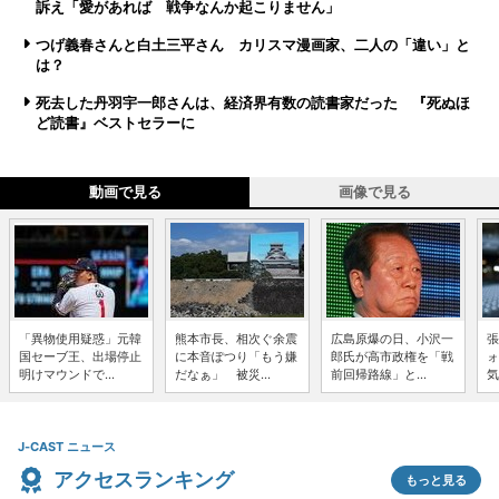
訴え「愛があれば 戦争なんか起こりません」
つげ義春さんと白土三平さん カリスマ漫画家、二人の「違い」と
は？
死去した丹羽宇一郎さんは、経済界有数の読書家だった 『死ぬほ
ど読書』ベストセラーに
動画で見る
画像で見る
「異物使用疑惑」元韓
熊本市長、相次ぐ余震
広島原爆の日、小沢一
張
国セーブ王、出場停止
に本音ぽつり「もう嫌
郎氏が高市政権を「戦
ォ
明けマウンドで...
だなぁ」 被災...
前回帰路線」と...
気
J-CAST ニュース
アクセスランキング
もっと見る