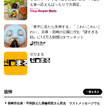
も食べ応えもばっちりで大満足。
「夜中に見たら失神する」「こわいこわいこ
わい」 兵庫・尼崎の公園に佇む〝謎すぎる
顔〟に1.3万人戦慄|Jタウンネット
ゼロまる
追悼
一覧を見る
長崎市出身・平和訴えた美輪明宏さん死去 ラストメッセージでも